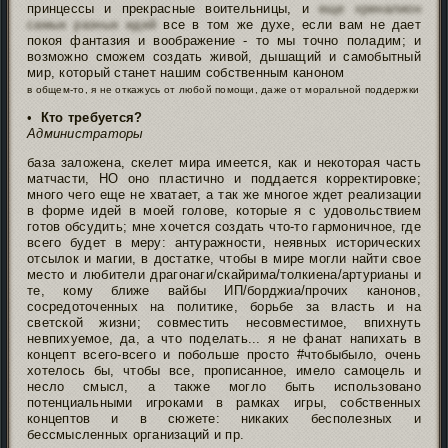
принцессы и прекрасные воительницы, и
еще хреналион
самых разных идей
все в том же духе, если вам не дает
покоя фантазия и воображение - то мы точно поладим; и
возможно сможем создать живой, дышащий и самобытный
мир, который станет нашим собственным каноном
в общем-то, я не откажусь от любой помощи, даже от моральной поддержки
•
Кто требуется?
Администраторы
база заложена, скелет мира имеется, как и некоторая часть
матчасти, НО оно пластично и поддается корректировке;
много чего еще не хватает, а так же многое ждет реализации
в форме идей в моей голове, которые я с удовольствием
готов обсудить; мне хочется создать что-то гармоничное, где
всего будет в меру: антуражности, неявных исторических
отсылок и магии, в достатке, чтобы в мире могли найти свое
место и любители драгонаги/скайрима/толкиена/артурианы и
те, кому ближе вайбы ИП/борджиа/прочих канонов,
сосредоточенных на политике, борьбе за власть и на
светской жизни; совместить несовместимое, впихнуть
невпихуемое, да, а что поделать... я не фанат напихать в
концепт всего-всего и побольше просто #чтобыбыло, очень
хотелось бы, чтобы все, прописанное, имело самоцель и
несло смысл, а также могло быть использовано
потенциальными игроками в рамках игры, собственных
концептов и в сюжете: никаких бесполезных и
бессмысленных организаций и пр.