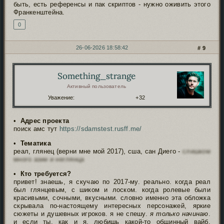
быть, есть референсы и пак скриптов - нужно оживить этого
Франкенштейна.
0
26-06-2026 18:58:42
9
Something_strange
Автор:
Активный пользователь
Уважение:
+32
•
Адрес проекта
поиск амс тут
https://sdamstest.rusff.me/
•
Тематика
реал, глянец (верни мне мой 2017), сша, сан Диего -
слишком
много азии и неглянца
•
Кто требуется?
привет! знаешь, я скучаю по 2017-му. реально. когда реал
был глянцевым, с шиком и лоском. когда ролевые были
красивыми, сочными, вкусными. словно именно эта обложка
скрывала по-настоящему интересных персонажей, яркие
сюжеты и душевных игроков. я не спешу.
я только начинаю
.
и если ты, как и я, любишь какой-то общинный вайб,