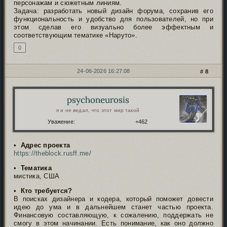
персонажам и сюжетным линиям.
Задача: разработать новый дизайн форума, сохранив его
функциональность и удобство для пользователей, но при
этом сделав его визуально более эффектным и
соответствующим тематике «Наруто».
0
24-06-2026 16:27:08
8
psychoneurosis
Автор:
я и не ведал, что этот мир такой
Уважение:
+462
•
Адрес проекта
https://theblock.rusff.me/
•
Тематика
мистика, США
•
Кто требуется?
В поисках дизайнера и кодера, который поможет довести
идею до ума и в дальнейшем станет частью проекта.
Финансовую составляющую, к сожалению, поддержать не
смогу в этом начинании. Есть понимание, как оно должно