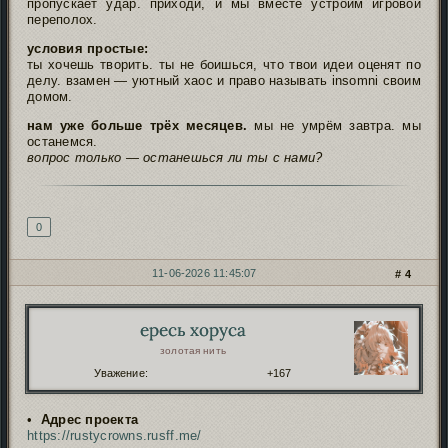
пропускает удар. приходи, и мы вместе устроим игровой
переполох.
условия простые:
ты хочешь творить. ты не боишься, что твои идеи оценят по
делу. взамен — уютный хаос и право называть insomni своим
домом.
нам уже больше трёх месяцев.
мы не умрём завтра. мы
останемся.
вопрос только — останешься ли ты с нами?
Подпись автора
0
11-06-2026 11:45:07
4
ересь хоруса
Автор:
золотая нить
Уважение:
+167
•
Адрес проекта
https://rustycrowns.rusff.me/