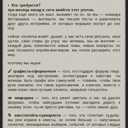
•
Кто требуется?
три месяца назад в сети зажёгся этот уголок.
тогда ещё никто не знал, выживет ли он. но мы — команда
бестрашных — вытянули. мы писали посты и развлекали
друг друга историями, от которых мурашки ползут до сих
пор.
сейчас insomnia живёт. дышит. у нас есть свои ритуалы, свои
шутки, свои споры до утра. мы активны, мы не молчим —
каждый день появляются новые темы, новые повороты. но
нам тесновато втроём-вчетвером. мы хотим расширить этот
мир.
поэтому мы ищем:
🖌 графиста-оформителя
— того, кто подарит форуму лицо.
аватарки под настроение, иллюстрации к квестам. ты
можешь быть профи или самоучкой — главное, чтобы твои
руки помнили, что такое вдохновение. и конечно, вместе с
нами играл свои лучшие сюжеты, закрывал гельштаты.
📣 пиарщика
— того, кто умеет шептать о нас на других
форумах. чтобы заблудшие путники находили дорогу к
нашему огню. ты не просто реклама, ты — голос наших душ.
🌀 квестоплёта-сценариста
— того, кто сплетает судьбы.
мы уже играем в квесты, но хотим больше — запутанных
сюжетов, неожиданных выборов, событий, от которых сердце