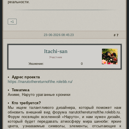
реальности.
Подпись автора
+1
23-06-2026 08:45:23
7
Itachi-san
Автор:
Участник
Уважение:
0
•
Адрес проекта
https://narutothereturnofthe.rolebb.ru/
•
Тематика
Аниме, Наруто ураганные хроники
•
Кто требуется?
Мы ищем талантливого дизайнера, который поможет нам
обновить внешний вид форума narutothereturnofthe.rolebb.ru.
Форум посвящён вселенной «Наруто», и нам нужен дизайн,
который будет передавать атмосферу мира шиноби: яркие
цвета, узнаваемые символы, элементы, отсылающие к