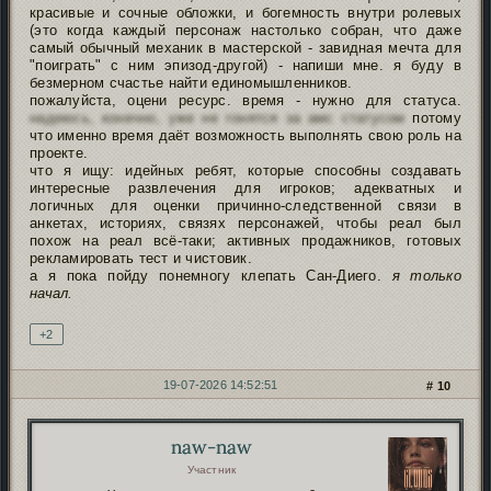
красивые и сочные обложки, и богемность внутри ролевых
(это когда каждый персонаж настолько собран, что даже
самый обычный механик в мастерской - завидная мечта для
"поиграть" с ним эпизод-другой) - напиши мне. я буду в
безмерном счастье найти единомышленников.
пожалуйста, оцени ресурс. время - нужно для статуса.
надеюсь, конечно, уже не гонятся за амс статусом
потому
что именно время даёт возможность выполнять свою роль на
проекте.
что я ищу: идейных ребят, которые способны создавать
интересные развлечения для игроков; адекватных и
логичных для оценки причинно-следственной связи в
анкетах, историях, связях персонажей, чтобы реал был
похож на реал всё-таки; активных продажников, готовых
рекламировать тест и чистовик.
а я пока пойду понемногу клепать Сан-Диего.
я только
начал.
+2
19-07-2026 14:52:51
10
naw-naw
Автор:
Участник