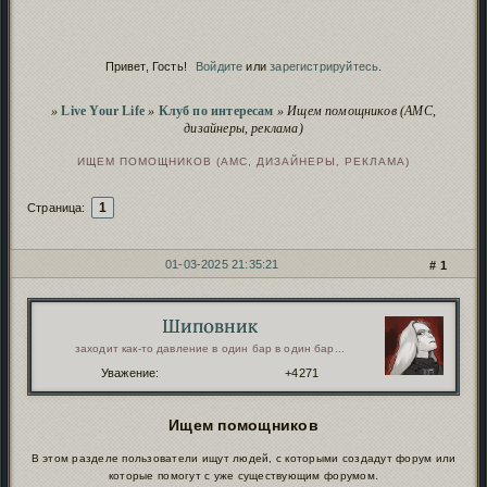
Сервис
Починка дополнений
продолжается
.
Скрытие рекламных баннеров
- проверь, чтоб не
Сервис
заблокировали!
Привет, Гость!
Войдите
или
зарегистрируйтесь
.
Script
Полезное о нейро-скриптах и
безопасности
.
Пополнение фонда форума
иностранными
Сервис
Вы здесь
»
Live Your Life
»
Клуб по интересам
»
Ищем помощников (АМС,
картами
.
дизайнеры, реклама)
Чистка заброшенных форумов
. Проверь, чтобы
Сервис
твой старый форум не пропал!
ИЩЕМ ПОМОЩНИКОВ (АМС, ДИЗАЙНЕРЫ, РЕКЛАМА)
1
Страница:
01-03-2025 21:35:21
1
СООБЩЕНИЙ
1 СТРАНИЦА 11 ИЗ 11
Шиповник
Автор:
заходит как-то давление в один бар в один бар...
Уважение:
+4271
Ищем помощников
В этом разделе пользователи ищут людей, с которыми создадут форум или
которые помогут с уже существующим форумом.