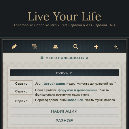
Live Your Life
Текстовые Ролевые Игры. От игроков и для игроков. 18+
НОВОСТИ
Сервис
Json,
авторизация
, недоступность дополнений rusff.
Сбой в работе
форумов и дополнений.
. Часть
Сервис
функционала временно недоступна.
Переезд дополнений
завершен
. Часть функционала
Сервис
временно недоступна.
Переезд дополнений на
новый сервер
. Функционал
НАВИГАЦИЯ
Сервис
будет временно недоступен.
Работа дополнений восстановлена. И снова
РАЗНОЕ
Сервис
сломана...