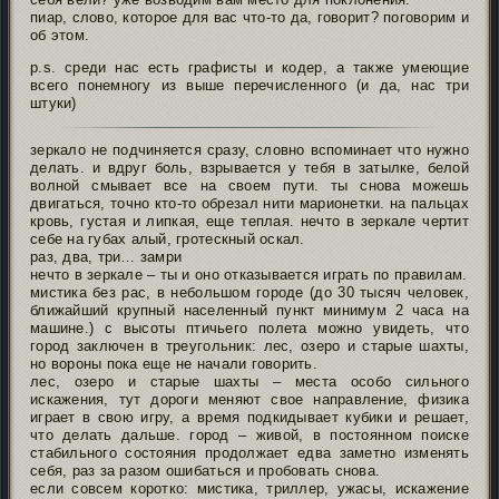
пиар, слово, которое для вас что-то да, говорит? поговорим и
об этом.
p.s. среди нас есть графисты и кодер, а также умеющие
всего понемногу из выше перечисленного (и да, нас три
штуки)
зеркало не подчиняется сразу, словно вспоминает что нужно
делать. и вдруг боль, взрывается у тебя в затылке, белой
волной смывает все на своем пути. ты снова можешь
двигаться, точно кто-то обрезал нити марионетки. на пальцах
кровь, густая и липкая, еще теплая. нечто в зеркале чертит
себе на губах алый, гротескный оскал.
раз, два, три… замри
нечто в зеркале – ты и оно отказывается играть по правилам.
мистика без рас, в небольшом городе (до 30 тысяч человек,
ближайший крупный населенный пункт минимум 2 часа на
машине.) с высоты птичьего полета можно увидеть, что
город заключен в треугольник: лес, озеро и старые шахты,
но вороны пока еще не начали говорить.
лес, озеро и старые шахты – места особо сильного
искажения, тут дороги меняют свое направление, физика
играет в свою игру, а время подкидывает кубики и решает,
что делать дальше. город – живой, в постоянном поиске
стабильного состояния продолжает едва заметно изменять
себя, раз за разом ошибаться и пробовать снова.
если совсем коротко: мистика, триллер, ужасы, искажение