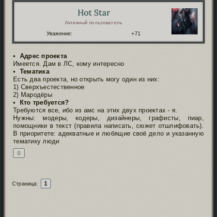
Hot Star
Автор:
Активный пользователь
Уважение:
+71
•
Адрес проекта
Имеется. Дам в ЛС, кому интересно
•
Тематика
Есть два проекта, но открыть могу один из них:
1) Сверхъестественное
2) Мародёры
•
Кто требуется?
Требуются все, ибо из амс на этих двух проектах - я.
Нужны: модеры, кодеры, дизайнеры, графисты, пиар,
помощники в текст (правила написать, сюжет отшлифовать).
В приоритете: адекватные и любящие своё дело и указанную
тематику люди
0
1
Страница: