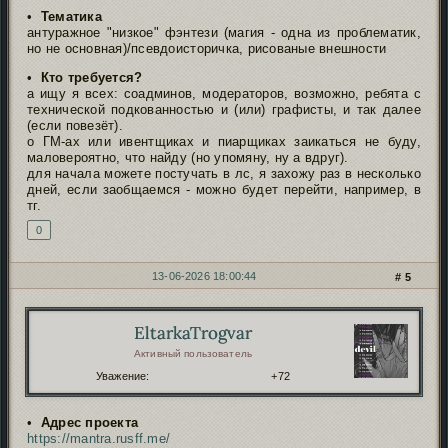
•
Тематика
антуражное "низкое" фэнтези (магия - одна из проблематик,
но не основная)/псевдоисторичка, рисованые внешности
•
Кто требуется?
а ищу я всех: соадминов, модераторов, возможно, ребята с
технической подкованностью и (или) графисты, и так далее
(если повезёт).
о ГМ-ах или ивентщиках и пиарщиках заикаться не буду,
маловероятно, что найду (но упомяну, ну а вдруг).
для начала можете постучать в лс, я захожу раз в несколько
дней, если заобщаемся - можно будет перейти, например, в
тг.
0
13-06-2026 18:00:44
5
EltarkaTrogvar
Автор:
Активный пользователь
Уважение:
+72
•
Адрес проекта
https://mantra.rusff.me/