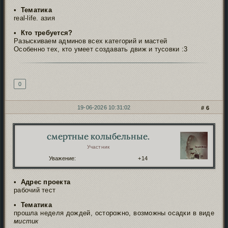
•
Тематика
real-life. азия
•
Кто требуется?
Разыскиваем админов всех категорий и мастей
Особенно тех, кто умеет создавать движ и тусовки :3
Подпись автора
0
19-06-2026 10:31:02
6
смертные колыбельные.
Автор:
Участник
Уважение:
+14
•
Адрес проекта
рабочий тест
•
Тематика
прошла неделя дождей, осторожно, возможны осадки в виде
мистик