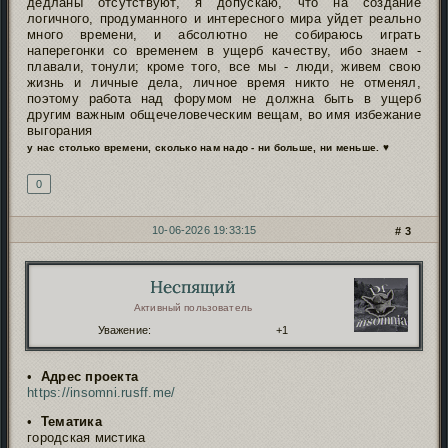
дедланы отсутствуют, я допускаю, что на создание
логичного, продуманного и интересного мира уйдет реально
много времени, и абсолютно не собираюсь играть
наперегонки со временем в ущерб качеству, ибо знаем -
плавали, тонули; кроме того, все мы - люди, живем свою
жизнь и личные дела, личное время никто не отменял,
поэтому работа над форумом не должна быть в ущерб
другим важным общечеловеческим вещам, во имя избежание
выгорания
у нас столько времени, сколько нам надо - ни больше, ни меньше. ♥
0
10-06-2026 19:33:15
3
Неспящий
Автор:
Активный пользователь
Уважение:
+1
•
Адрес проекта
https://insomni.rusff.me/
•
Тематика
городская мистика