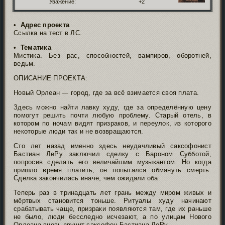
Уважение:
+2
•
Адрес проекта
Ссылка на тест в ЛС.
•
Тематика
Мистика. Без рас, способностей, вампиров, оборотней,
ведьм.
ОПИСАНИЕ ПРОЕКТА:
Новый Орлеан — город, где за всё взимается своя плата.
Здесь можно найти лавку худу, где за определённую цену
помогут решить почти любую проблему. Старый отель, в
котором по ночам видят призраков, и переулок, из которого
некоторые люди так и не возвращаются.
Сто лет назад именно здесь неудачливый саксофонист
Бастиан ЛеРу заключил сделку с Бароном Субботой,
попросив сделать его величайшим музыкантом. Но когда
пришло время платить, он попытался обмануть смерть.
Сделка закончилась иначе, чем ожидали оба.
Теперь раз в тринадцать лет грань между миром живых и
мёртвых становится тоньше. Ритуалы худу начинают
срабатывать чаще, призраки появляются там, где их раньше
не было, люди бесследно исчезают, а по улицам Нового
Орлеана вновь звучит саксофон Бастиана ЛеРу.