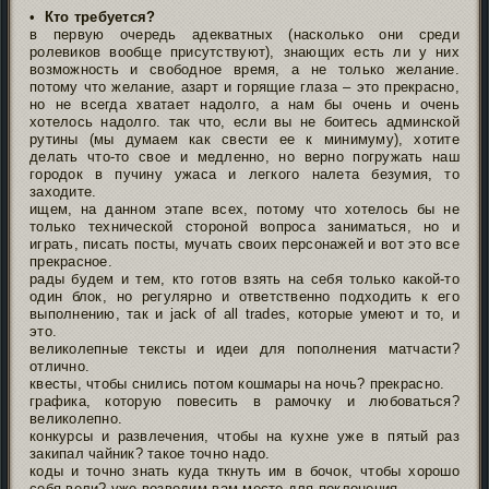
•
Кто требуется?
в первую очередь адекватных (насколько они среди
ролевиков вообще присутствуют), знающих есть ли у них
возможность и свободное время, а не только желание.
потому что желание, азарт и горящие глаза – это прекрасно,
но не всегда хватает надолго, а нам бы очень и очень
хотелось надолго. так что, если вы не боитесь админской
рутины (мы думаем как свести ее к минимуму), хотите
делать что-то свое и медленно, но верно погружать наш
городок в пучину ужаса и легкого налета безумия, то
заходите.
ищем, на данном этапе всех, потому что хотелось бы не
только технической стороной вопроса заниматься, но и
играть, писать посты, мучать своих персонажей и вот это все
прекрасное.
рады будем и тем, кто готов взять на себя только какой-то
один блок, но регулярно и ответственно подходить к его
выполнению, так и jack of all trades, которые умеют и то, и
это.
великолепные тексты и идеи для пополнения матчасти?
отлично.
квесты, чтобы снились потом кошмары на ночь? прекрасно.
графика, которую повесить в рамочку и любоваться?
великолепно.
конкурсы и развлечения, чтобы на кухне уже в пятый раз
закипал чайник? такое точно надо.
коды и точно знать куда ткнуть им в бочок, чтобы хорошо
себя вели? уже возводим вам место для поклонения.