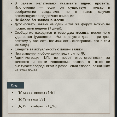
В заявке желательно указывать
адрес проекта
.
Исключение — если он существует только в
воображении создателя, но в таком случае
рекомендуется подробное описание.
Не более 3-х заявок в месяц.
Дублировать заявку на один и тот же форум можно по
прошествии недели (
7
дней).
Сообщение находится в теме
два месяца
, после чего
удаляется (удаляется обычно спустя два — три дня,
поэтому у вас есть возможность скопировать его в том
же виде).
Следите за актуальностью вашей заявки.
Приглашения и обсуждения ведутся по ЛС.
Администрация LYL не несет ответственности за
качество и сроки исполнения заказа, а также не
выступает посредником в разрешении споров, возникших
на этой почве.
Код:
•  [b]Адрес проекта[/b]

•  [b]Тематика[/b]

•  [b]Кто требуется?[/b]