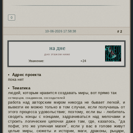
Подпись автора
0
10-06-2026 17:58:38
2
на дне
Автор:
дно этажом ниже
Уважение:
+24
•
Адрес проекта
пока нет
•
Тематика
людей, которым нравится создавать миры, вот прямо так
сотворцов, соадминов, сосоздателей
работа над авторским миром никогда не бывает легкой, и
вывезти ее можно только в том случае, если получаешь от
этого процесса удовольствие; поэтому, если вы - любитель
сводить концы с концами, задрачиваться над мелочами и
строить логические цепочки даже там, где, казалось, "да
пофиг, это же уличная магия", если у вас в голове живут
целые миры, сюжеты и истории, маги, драконы, рыцари,