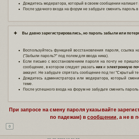
Дождитесь модератора, который в своем сообщении напишет 
После удачного входа на форум не забудьте сменить пароль в
Вы давно зарегистрировались, но пароль забыли или потер
Воспользуйтесь функцией восстановления пароля, ссылка н
("Забыли пароль?" под полем для ввода ника).
Если письмо с восстановлением пароля на почту не пришло,
сообщение, в котором следует указать
ник
и
электронную по
аккаунт. Не забудьте спрятать сообщение под тег "Скрытый тек
Дождитесь администратора или модератора, который смени
теме.
После успешного входа на форум не забудьте сменить пароль
При запросе на смену пароля указывайте зарегис
по падежам) в
сообщении
, а не в 
0