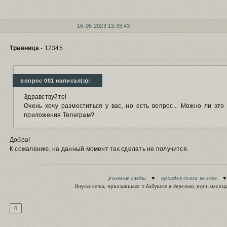
16-05-2023 13:33:43
Травница
- 12345
вопрос 001 написал(а):
Здравствуйте!
Очень хочу разместиться у вас, но есть вопрос... Можно ли это
приложения Телеграм?
Добра!
К сожалению, на данный момент так сделать не получится.
Подпись автора
ролевые следы
♥
орхидея съела не всех
Внука-гота, приехавшего к бабушке в деревню, три меся
0