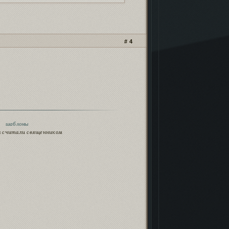
4
♥
шаблоны
ца считали священником