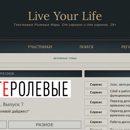
Live Your Life
Текстовые Ролевые Игры. От игроков и для игроков. 18+
Ы
УЧАСТНИКИ
ПОИСК
РЕГ
активные темы
ЕРЕСНОЕ
Сервис
Json,
автор
Сбой в рабо
Сервис
функционала
Переезд доп
Сервис
. Выпуск 7
временно не
Переезд доп
олевой дайджест"
Сервис
временно не
Сервис
Работа допол
РАЗНОЕ
Сервис
Починка доп