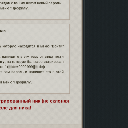
рядом с вашим ником новый пароль.
 меню "Профиль".
яли.
а которую находится в меню "Войти"
 напишите в эту тему от лица гостя
чту
, на которую был зарегистрирован
ст" (
[h
ide=9999999][
/h
ide]).
т вам пароль и напишет его в этой
 в меню "Профиль".
трированный ник (не склоняя
поле для ника!