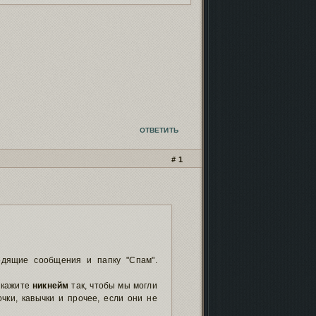
кламных баннеров
- проверь, чтоб не
ли!
нейро-скриптах и
безопасности
.
 фонда форума
иностранными картами
.
рошенных форумов
. Проверь, чтобы твой
м не пропал!
ОТВЕТИТЬ
1
одящие сообщения и папку "Спам".
 укажите
никнейм
так, чтобы мы могли
чки, кавычки и прочее, если они не