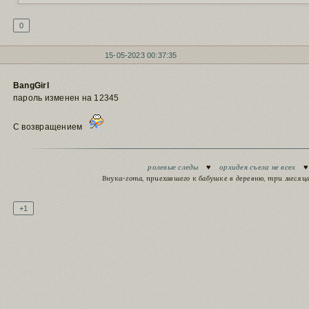
0
15-05-2023 00:37:35
BangGirl
пароль изменен на 12345
С возвращением
Подпись автора
ролевые следы
♥
орхидея съела не всех
Внука-гота, приехавшего к бабушке в деревню, три меся
+1