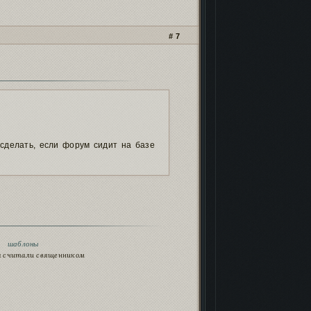
7
 сделать, если форум сидит на базе
♥
шаблоны
ца считали священником