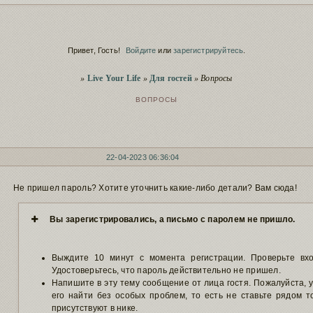
Скрытие ре
Сервис
заблокирова
Script
Полезное о 
Привет, Гость!
Войдите
или
зарегистрируйтесь
.
Сервис
Пополнение
Вы здесь
Чистка заб
»
Live Your Life
»
Для гостей
»
Вопросы
Сервис
старый фору
ВОПРОСЫ
22-04-2023 06:36:04
Не пришел пароль? Хотите уточнить какие-либо детали? Вам сюда!
Вы зарегистрировались, а письмо с паролем не пришло.
Выждите 10 минут с момента регистрации. Проверьте вх
Удостоверьтесь, что пароль действительно не пришел.
Напишите в эту тему сообщение от лица гостя. Пожалуйста,
его найти без особых проблем, то есть не ставьте рядом то
присутствуют в нике.