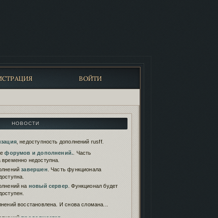
ИСТРАЦИЯ
ВОЙТИ
НОВОСТИ
изация
, недоступность дополнений rusff.
те
форумов и дополнений.
. Часть
 временно недоступна.
олнений
завершен
. Часть функционала
доступна.
олнений на
новый сервер
. Функционал будет
доступен.
нений восстановлена. И снова сломана...
олнений
продолжается
.