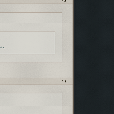
2
есь
.
3