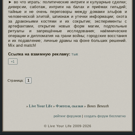
► во что играть: политические интриги и кулуарные сделки;
диверсии, саботаж, интриги на балах и приёмах гильдий;
тайные и не очень переговоры между домами эльфов и
человеческой элитой, шпионаж и утечки информации; охота
за драконьими костями и их сокрытие; эксперименты с
артефактами, открытие новых форм магии, подпольные
ритуалы и запрещённые исследования; наёмнические
операции и дипломатия на грани войны; городские восстания
и их подавление; личные драмы на фоне больших решений.
Mix and match!
Ссылка на взаимную рекламу:
тык
+1
1
Страница:
Вы здесь
»
Live Your Life
»
Фэнтези, сказки
»
Bones Beneath
рейтинг форумов
|
создать форум бесплатно
© Live Your Life 2009-2026