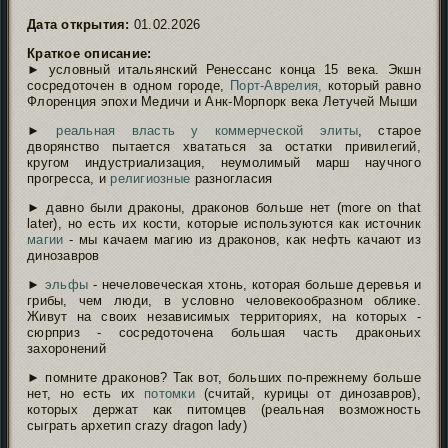
Дата открытия:
01.02.2026
Краткое описание:
► условный итальянский Ренессанс конца 15 века. Экшн
сосредоточен в одном городе,
Порт-Аврелия,
который равно
Флоренция эпохи Медичи и Анк-Морпорк века Летучей Мыши
►
реальная власть у коммерческой элиты
, старое
дворянство пытается хвататься за остатки привилегий,
кругом индустриализация, неумолимый марш научного
прогресса, и
религиозные
разногласия
► давно были драконы, драконов больше нет (more on that
later), но есть их кости, которые используются как источник
магии
- мы качаем магию из драконов, как нефть качают из
динозавров
►
эльфы
- нечеловеческая хтонь, которая больше деревья и
грибы, чем люди, в условно человекообразном облике.
Живут на своих независимых территориях, на которых -
сюрприз - сосредоточена большая часть драконьих
захоронений
► помните драконов? Так вот, больших по-прежнему больше
нет, но есть их
потомки
(считай, курицы от динозавров),
которых держат как питомцев (реальная возможность
сыграть архетип crazy dragon lady)