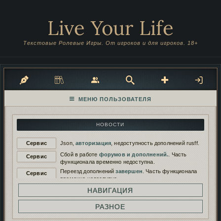
Live Your Life
Текстовые Ролевые Игры. От игроков и для игроков. 18+
НОВОСТИ
Сервис
Json,
авторизация
, недоступность дополнений rusff.
Сбой в работе
форумов и дополнений.
. Часть
Сервис
функционала временно недоступна.
Переезд дополнений
завершен
. Часть функционала
Сервис
временно недоступна.
Переезд дополнений на
новый сервер
. Функционал
НАВИГАЦИЯ
Сервис
будет временно недоступен.
Работа дополнений восстановлена. И снова
РАЗНОЕ
Сервис
сломана...