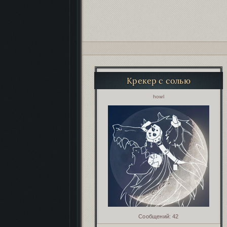
Крекер с солью
Автор:
howl
Сообщений:
42