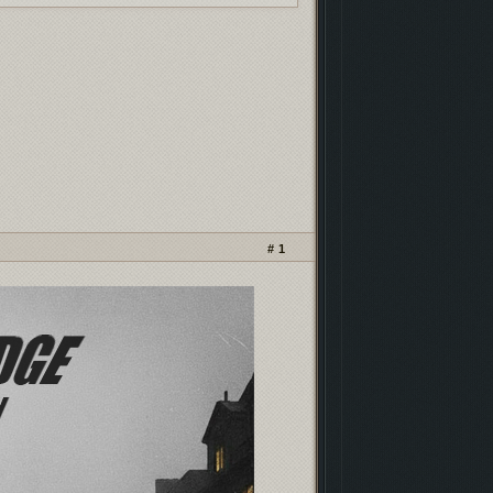
кламных баннеров
- проверь, чтоб не
ли!
нейро-скриптах и
безопасности
.
 фонда форума
иностранными картами
.
рошенных форумов
. Проверь, чтобы твой
м не пропал!
1