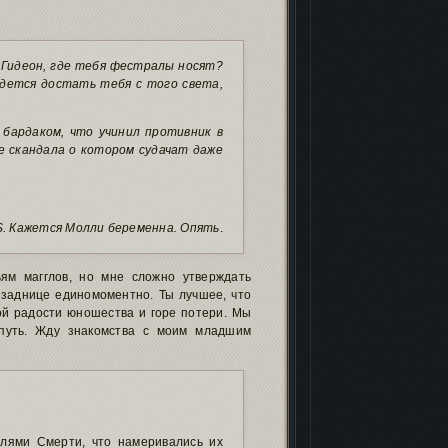
 Гидеон, где тебя фестралы носят?
идется достать тебя с того света,
 бардаком, что учинил противник в
е скандала о котором судачат даже
S. Кажется Молли беременна. Опять
.
ям магглов, но мне сложно утверждать
в заднице единомоментно. Ты лучшее, что
бой радости юношества и горе потери. Мы
 путь. Жду знакомства с моим младшим
елями Смерти, что намеривались их