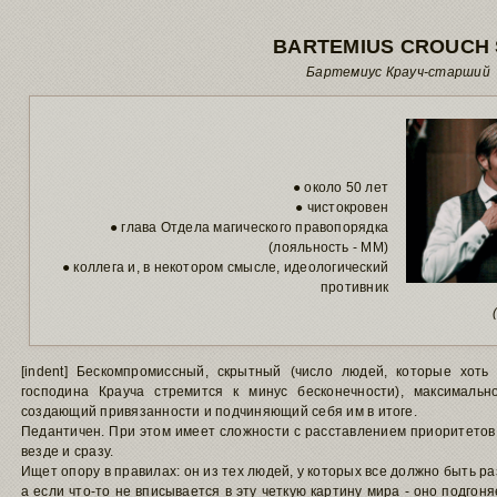
BARTEMIUS CROUCH
Бартемиус Крауч-старший
● около 50 лет
● чистокровен
● глава Отдела магического правопорядка
(лояльность - ММ)
● коллега и, в некотором смысле, идеологический
противник
[indent] Бескомпромиссный, скрытный (число людей, которые хот
господина Крауча стремится к минус бесконечности), максималь
создающий привязанности и подчиняющий себя им в итоге.
Педантичен. При этом имеет сложности с расставлением приоритетов 
везде и сразу.
Ищет опору в правилах: он из тех людей, у которых все должно быть р
а если что-то не вписывается в эту четкую картину мира - оно подго