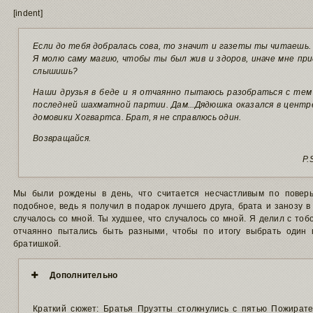
[indent]
Если до тебя добралась сова, то значит и газеты ты читаешь.
Я молю саму магию, чтобы ты был жив и здоров, иначе мне пр
слышишь?
Наши друзья в беде и я отчаянно пытаюсь разобраться с тем
последней шахматной партии. Дам...Дядюшка оказался в центр
домовики Хогвартса. Брат, я не справлюсь один.
Возвращайся.
P.
Мы были рождены в день, что считается несчастливым по поверь
подобное, ведь я получил в подарок лучшего друга, брата и занозу 
случалось со мной. Ты худшее, что случалось со мной. Я делил с то
отчаянно пытались быть разными, чтобы по итогу выбрать один
братишкой.
Дополнительно
Краткий сюжет: Братья Пруэтты столкнулись с пятью Пожират