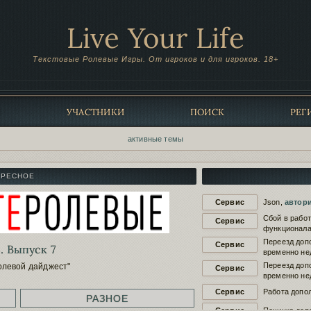
Live Your Life
Текстовые Ролевые Игры. От игроков и для игроков. 18+
Ы
УЧАСТНИКИ
ПОИСК
РЕГ
активные темы
ЕРЕСНОЕ
Сервис
Json,
автор
Сбой в рабо
Сервис
функционала
Переезд доп
Сервис
. Выпуск 7
временно не
Переезд доп
олевой дайджест"
Сервис
временно не
Сервис
Работа допол
РАЗНОЕ
Сервис
Починка доп