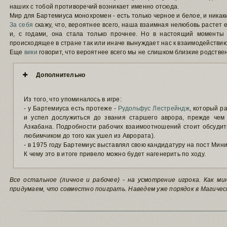
наших с тобой противоречий возникает именно отсюда.
Мир для Бартемиуса монохромен - есть только черное и белое, и никак
За себя
скажу, что, вероятнее всего, наша взаимная нелюбовь растет 
и, с годами, она стала только прочнее. Но в настоящий моменты
происходящее в стране так или иначе вынуждает нас к взаимодействию
Еще
вики
говорит, что вероятнее всего мы не слишком близкие родствен
Дополнительно
Из того, что упоминалось в игре:
- у Бартемиуса есть протеже -
Рудольфус Лестрейндж
, который р
и успел дослужиться до звания старшего аврора, прежде чем
Азкабана. Подробности рабочих взаимоотношений стоит обсудить
любимчиком до того как ушел из Аврората).
- в 1975 году Бартемиус выставлял свою кандидатуру на пост Мин
К чему это в итоге привело можно будет нагенерить по ходу.
Все остальное (личное и рабочее) - на усмотрение игрока. Как м
придумаем, что совместно поиграть. Наведем уже порядок в Магиче
Подпись автора