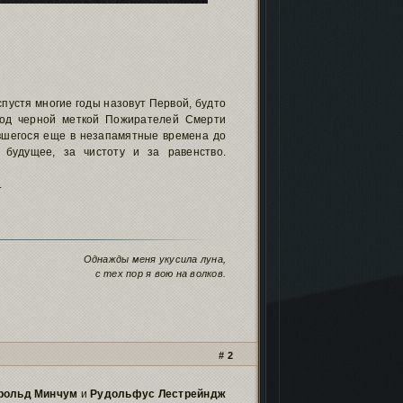
пустя многие годы назовут Первой, будто
под черной меткой Пожирателей Смерти
авшегося еще в незапамятные времена до
 будущее, за чистоту и за равенство.
.
Однажды меня укусила луна,
с тех пор я вою на волков.
2
рольд Минчум
и
Рудольфус Лестрейндж