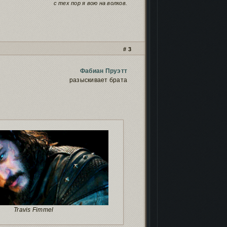
с тех пор я вою на волков.
3
Фабиан Пруэтт
разыскивает брата
Travis Fimmel