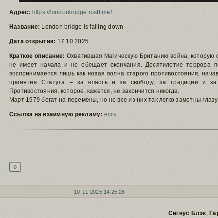
Адрес:
https://londonbridge.rusff.me/
Название:
London bridge is falling down
Дата открытия:
17.10.2025
Краткое описание:
Охватившая Магическую Британию война, которую с
не имеет начала и не обещает окончания. Десятилетие террора 
воспринимается лишь как новая волна старого противостояния, нач
принятия Статута – за власть и за свободу, за традиции и за
Противостояния, которое, кажется, не закончится никогда.
Март 1979 богат на перемены, но не все из них так легко заметны глазу
Ссылка на взаимную рекламу:
есть.
Подпись автора
0
10-11-2025 14:25:26
Сигнус Блэк
,
Га