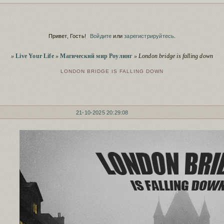
Скрытие ре
Сервис
заблокирова
Script
Полезное о 
Привет, Гость!
Войдите
или
зарегистрируйтесь
.
Сервис
Пополнение
Вы здесь
Чистка заб
»
Live Your Life
»
Магический мир Роулинг
»
London bridge is falling down
Сервис
старый фору
LONDON BRIDGE IS FALLING DOWN
21-10-2025 20:29:08