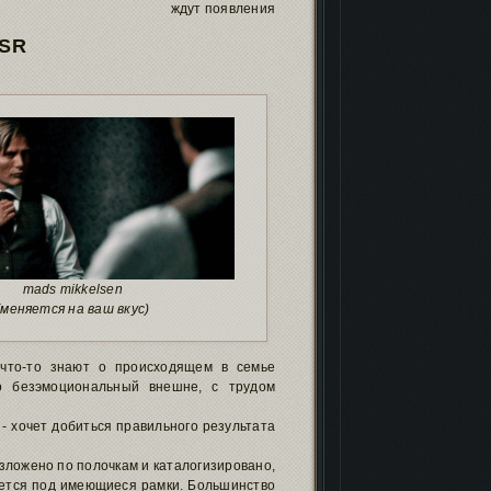
ждут появления
 SR
mads mikkelsen
(меняется на ваш вкус)
ь что-то знают о происходящем в семье
но безэмоциональный внешне, с трудом
- хочет добиться правильного результата
азложено по полочкам и каталогизировано,
няется под имеющиеся рамки. Большинство