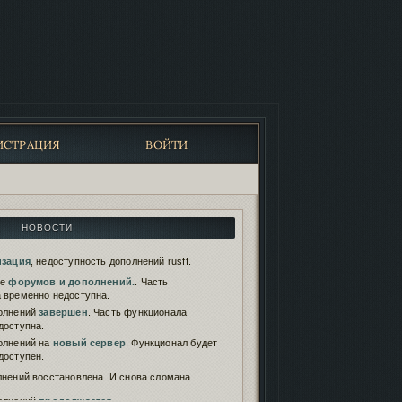
ИСТРАЦИЯ
ВОЙТИ
НОВОСТИ
изация
, недоступность дополнений rusff.
те
форумов и дополнений.
. Часть
 временно недоступна.
олнений
завершен
. Часть функционала
доступна.
олнений на
новый сервер
. Функционал будет
доступен.
нений восстановлена. И снова сломана...
олнений
продолжается
.