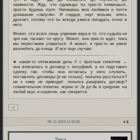
наивности. Жду, что однажды ты просто появишься,
просто будешь
тут
. Напишешь мое любимое и почти
домашнее
«лапуля»
. И сердце, черт возьми, опять
дрогнет, потому что ты всегда умела попадать точно в
него.
Может, это всего лишь упрямая вера в то, что судьба не
зря нас таскает по кругу. Может, она просто ждет, пока
мы перестанем упираться. А может, я просто не умею
разлюбить до конца.
И все еще скучаю.
► какая-то обтекаемая дичь // с простым сюжетом →
она вляпалась в договор с полуфеей, а он подставил
сделку так, чтобы она осталась у него служить,
поставлять договоры [и не только]. попытка расстаться?
ни к чему не приводит. попытка разорвать договор?
сомнительная попытка. играю от 2к до 6к в среднем. на
любой вкус и кошелек, как говорится.
+1
08-11-2025 13:02:00
6
Zeva
Автор: