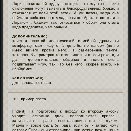
Лори прочитал ей нудную лекцию на тему того, какие
отклонения могут выявить в близородственных браках и
отказался от всей этой затеи. А уж потом, когда она
поймала собственного младшенького брата в постели с
Лораном... Скажем так, относиться к обоим она стала
куда предвзятее, чем раньше.
дополнительно;
хочется простой человеческой семейной драмы (и
комфорта). сам пишу от 3 до 5-6к, не лапсом (но не
имею ничего против него), в размеренном темпе,
хотелось бы примерно того же видеть и от соигрока. а, и
да - дополнительное общение в телеге очень
подпитывает игру, так что без него, скорее всего, не
обойдёмся.
как связаться;
для начала гостевая.
пример поста
[indent] На подготовку к походу ко второму аксону
уходит несколько дней: восполняются припасы,
зализываются раны, восстанавливаются с духом.
Маэль и вовсе была бы рада, если бы к загадочному
острову Сирен они отправились как можно позже, но не