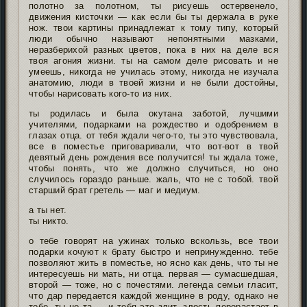
полотно за полотном, ты рисуешь остервенело,
движения кисточки — как если бы ты держала в руке
нож. твои картины принадлежат к тому типу, который
люди обычно называют непонятными мазками,
неразберихой разных цветов, пока в них на деле вся
твоя агония жизни. ты на самом деле рисовать и не
умеешь, никогда не училась этому, никогда не изучала
анатомию, люди в твоей жизни и не были достойны,
чтобы нарисовать кого-то из них.
ты родилась и была окутана заботой, лучшими
учителями, подарками на рождество и одобрением в
глазах отца. от тебя ждали чего-то, ты это чувствовала,
все в поместье приговаривали, что вот-вот в твой
девятый день рождения все получится! ты ждала тоже,
чтобы понять, что же должно случиться, но оно
случилось гораздо раньше. жаль, что не с тобой. твой
старший брат гретель — маг и медиум.
а ты нет.
ты никто.
о тебе говорят на ужинах только вскользь, все твои
подарки кочуют к брату быстро и непринужденно. тебе
позволяют жить в поместье, но ясно как день, что ты не
интересуешь ни мать, ни отца. первая — сумасшедшая,
второй — тоже, но с почестями. легенда семьи гласит,
что дар передается каждой женщине в роду, однако не
тебе. ты не та — и тебя это злит. злость перерастает в