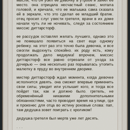
мысли, что он убил ее девочку в утробе и занял ее
место. она отрицала несчастный сеанс, мотала
головой, и кричала, что ее малышка сама сказала
ей в зеркале, что это сделал ее младший братик.
отец просил слуг увести гретеля, врачи в их доме
начали чуть ли не ночевать, следя за состоянием
миссис диттарсторф.
ее рассудок оставлял желать лучшего, однако это
не помешало появиться на свет еще одному
ребенку. на этот раз это точно была девочка, и все
смогли выдохнуть спокойно. их роду есть, кому
продолжать дело медиума! впрочем, миссис
диттарсторф все равно отрезали от ухода за
дочерью — она несколько раз порывалась утопить
малютку в пруду во внутреннем дворике.
мистер диттарсторф ждал момента, когда девочке
исполнится девять. она сможет впервые применить
свои силы, увидит или услышит кого, и тогда все
пойдет так, как и должно было. гретель, не
обременённый никакими дополнительными
обязанностями, часто проводил время на улице, где
и произнес для отца во истину роковые слова: пап,
там дедушка зовет поиграть с кроликом!
дедушка гретеля был мертв уже лет десять.
. . .