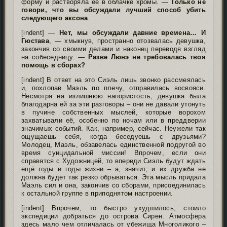
форму и растворяла её в облачке хромы. —
Только не
говори, что вы обсуждали лучший способ убить
следующего аксона
.
[indent] —
Нет, мы обсуждали давние времена… И
Гюстава
, — хмыкнув, пространно отозвалась девушка,
закончив со своими делами и наконец переводя взгляд
на собеседницу. —
Разве Люнэ не требовалась твоя
помощь в сборах?
[indent] В ответ на это Сиэль лишь звонко рассмеялась
и, похлопав Маэль по плечу, отправилась восвояси.
Несмотря на излишнюю напористость, девушка была
благодарна ей за эти разговоры – они не давали утонуть
в пучине собственных мыслей, которые ворохом
захватывали её, особенно по ночам или в преддверии
значимых событий. Как, например, сейчас. Неужели так
ощущаешь себя, когда беседуешь с друзьями?
Молодец, Маэль, обзавелась единственной подругой во
время суицидальной миссии! Впрочем, если они
справятся с Художницей, то впереди Сиэль будут ждать
ещё годы и годы жизни – а, значит, и их дружба не
должна будет так резко обрываться. Эта мысль придала
Маэль сил и она, закончив со сборами, присоединилась
к остальной группе в приподнятом настроении.
[indent] Впрочем, то быстро ухудшилось, стоило
экспедиции добраться до острова Сирен. Атмосфера
здесь мало чем отличалась от убежища Многоликого –