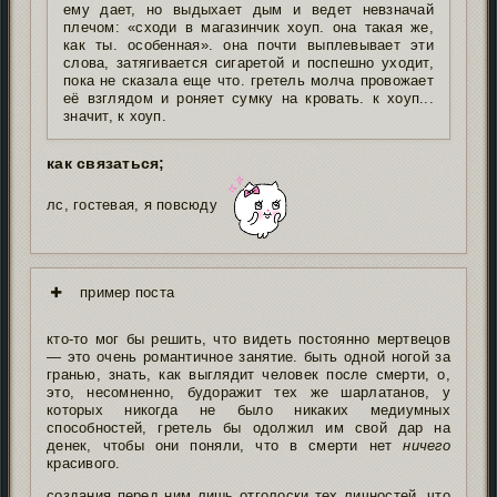
ему дает, но выдыхает дым и ведет невзначай
плечом: «сходи в магазинчик хоуп. она такая же,
как ты. особенная». она почти выплевывает эти
слова, затягивается сигаретой и поспешно уходит,
пока не сказала еще что. гретель молча провожает
её взглядом и роняет сумку на кровать. к хоуп...
значит, к хоуп.
как связаться;
лс, гостевая, я повсюду
пример поста
кто-то мог бы решить, что видеть постоянно мертвецов
— это очень романтичное занятие. быть одной ногой за
гранью, знать, как выглядит человек после смерти, о,
это, несомненно, будоражит тех же шарлатанов, у
которых никогда не было никаких медиумных
способностей, гретель бы одолжил им свой дар на
денек, чтобы они поняли, что в смерти нет
ничего
красивого.
создания перед ним лишь отголоски тех личностей, что