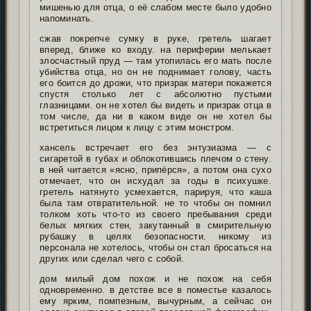
мишенью для отца, о её слабом месте было удобно
напоминать.
сжав покрепче сумку в руке, гретель шагает
вперед, ближе ко входу. на периферии мелькает
злосчастный пруд — там утопилась его мать после
убийства отца, но он не поднимает голову, часть
его боится до дрожи, что призрак матери покажется
спустя столько лет с абсолютно пустыми
глазницами. он не хотел бы видеть и призрак отца в
том числе, да ни в каком виде он не хотел бы
встретиться лицом к лицу с этим монстром.
хансель встречает его без энтузиазма — с
сигаретой в губах и облокотившись плечом о стену.
в ней читается «ясно, припёрся», а потом она сухо
отмечает, что он исхудал за годы в психушке.
гретель натянуто усмехается, парируя, что каша
была там отвратительной. не то чтобы он помнил
толком хоть что-то из своего пребывания среди
белых мягких стен, закутанный в смирительную
рубашку в целях безопасности. никому из
персонала не хотелось, чтобы он стал бросаться на
других или сделал чего с собой.
дом милый дом похож и не похож на себя
одновременно. в детстве все в поместье казалось
ему ярким, помпезным, вычурным, а сейчас он