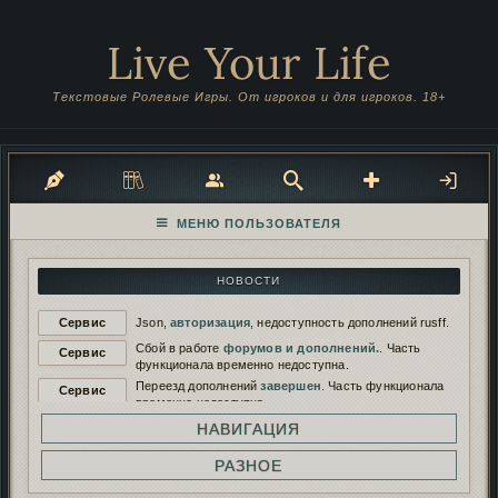
Live Your Life
Текстовые Ролевые Игры. От игроков и для игроков. 18+
НОВОСТИ
Сервис
Json,
авторизация
, недоступность дополнений rusff.
Сбой в работе
форумов и дополнений.
. Часть
Сервис
функционала временно недоступна.
Переезд дополнений
завершен
. Часть функционала
Сервис
временно недоступна.
Переезд дополнений на
новый сервер
. Функционал
НАВИГАЦИЯ
Сервис
будет временно недоступен.
Работа дополнений восстановлена. И снова
РАЗНОЕ
Сервис
сломана...