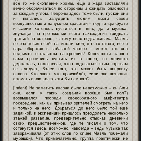
всё то же скопление хромы, ещё и жара заставляли
вечно оборачиваться по сторонам и ожидать опасности
за каждым углом. Невроны здесь тоже были, пускай они
и пытались запудрить людям мозги своей
воздушностью и напускной красотой – под танцы фуэте
и самим хотелось пуститься в пляс, да и музыка,
звучащая на протяжении всего нахождения тридцать
третьей на острове, к этому явно подталкивала. Маэль
не раз ловила себя на мысли, мол, да что такого, всего
пара оборотов в забавной манере – может, так она
поднимет остальным настроение? Конечности словно
сами просились пустить их в танец, но девушка
держалась, подозревая, что поддаваться этим порывам
не следует; более того, это может быть попросту
опасно. Кто знает, что произойдёт, если она позволит
сломать свою волю хотя бы немного?
[indent] Не заметить аксона было невозможно – он (или
она, если у таких созданий вообще был пол?)
возвышался посреди своеобразного амфитеатра
посередине, как бы призывая зрителей смотреть на него
и только на него. Добраться до него было той ещё
задачкой, и экспедиции пришлось преодолеть несколько
этажей развалин, предварительно отыскав дневники
своих предшественников, где те писали о том, что
останутся здесь, возможно, навсегда – ведь музыка так
завораживала (от этих слов по спине Маэль побежали
мурашки). Что примечательно, группа практически не