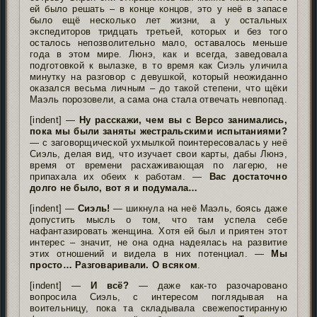
ей было решать – в конце концов, это у неё в запасе
было ещё несколько лет жизни, а у остальных
экспедиторов тридцать третьей, которых и без того
осталось непозволительно мало, оставалось меньше
года в этом мире. Люнэ, как и всегда, заведовала
подготовкой к вылазке, в то время как Сиэль уличила
минутку на разговор с девушкой, который неожиданно
оказался весьма личным – до такой степени, что щёки
Маэль порозовели, а сама она стала отвечать невпопад.
[indent] —
Ну расскажи, чем вы с Версо занимались,
пока мы были заняты жестральскими испытаниями?
— с заговорщической ухмылкой поинтересовалась у неё
Сиэль, делая вид, что изучает свои карты, дабы Люнэ,
время от времени расхаживающая по лагерю, не
припахала их обеих к работам. —
Вас достаточно
долго не было, вот я и подумала…
[indent] —
Сиэль!
— шикнула на неё Маэль, боясь даже
допустить мысль о том, что там успела себе
нафантазировать женщина. Хотя ей был и приятен этот
интерес – значит, не она одна надеялась на развитие
этих отношений и видела в них потенциал. —
Мы
просто… Разговаривали. О всяком
.
[indent] —
И всё?
— даже как-то разочаровано
вопросила Сиэль, с интересом поглядывая на
воительницу, пока та складывала свежепостиранную