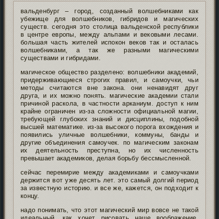
вальденбург – город, созданный волшебниками как
убежище для волшебников, гибридов и магических
существ. сегодня это столица вальденской республики
в центре европы, между альпами и вековыми лесами.
большая часть жителей испокон веков так и осталась
волшебниками, а так же разными магическими
существами и гибридами.
магическое общество разделено: волшебники академий,
придерживающиеся строгих правил, и самоучки, чьи
методы считаются вне закона. они ненавидят друг
друга, и их можно понять. магические академии стали
причиной раскола, в частности арканиум. доступ к ним
крайне ограничен из-за сложности официальной магии,
требующей глубоких знаний и дисциплины, подобной
высшей математике. из-за высокого порога вхождения и
появились уличные волшебники, коммуны, банды и
другие объединения самоучек. по магическим законам
их деятельность преступна, но их численность
превышает академиков, делая борьбу бессмысленной.
сейчас перемирие между академиками и самоучками
держится вот уже десять лет. это самый долгий период
за известную историю. и все же, кажется, он подходит к
концу.
надо понимать, что этот магический мир вовсе не такой
идеальный, как хочет рисовать наше воображение.