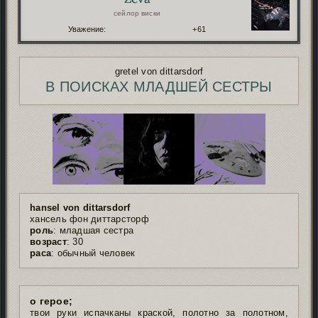
сейлор виски
Уважение:
+61
gretel von dittarsdorf
В ПОИСКАХ МЛАДШЕЙ СЕСТРЫ
hansel von dittarsdorf
хансель фон диттарсторф
роль
: младшая сестра
возраст
: 30
раса
: обычный человек
о герое;
твои руки испачканы краской, полотно за полотном,