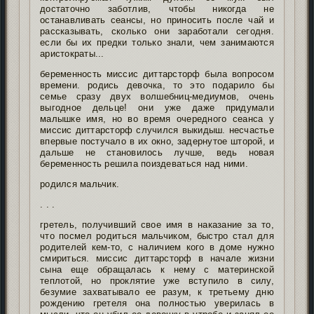
достаточно заботлив, чтобы никогда не
останавливать сеансы, но приносить после чай и
рассказывать, сколько они заработали сегодня.
если бы их предки только знали, чем занимаются
аристократы...
беременность миссис диттарсторф была вопросом
времени. родись девочка, то это подарило бы
семье сразу двух волшебниц-медиумов, очень
выгодное дельце! они уже даже придумали
малышке имя, но во время очередного сеанса у
миссис диттарсторф случился выкидыш. несчастье
впервые постучало в их окно, задернутое шторой, и
дальше не становилось лучше, ведь новая
беременность решила поиздеваться над ними.
родился мальчик.
. . .
гретель, получивший свое имя в наказание за то,
что посмел родиться мальчиком, быстро стал для
родителей кем-то, с наличием кого в доме нужно
смириться. миссис диттарсторф в начале жизни
сына еще обращалась к нему с материнской
теплотой, но проклятие уже вступило в силу,
безумие захватывало ее разум, к третьему дню
рождению гретеля она полностью уверилась в