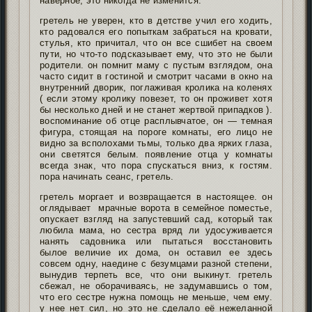
наверное, это никогда не изменится.
гретель не уверен, кто в детстве учил его ходить,
кто радовался его попыткам забраться на кровати,
стулья, кто причитал, что он все сшибет на своем
пути, но что-то подсказывает ему, что это не были
родители. он помнит маму с пустым взглядом, она
часто сидит в гостиной и смотрит часами в окно на
внутренний дворик, поглаживая кролика на коленях
( если этому кролику повезет, то он проживет хотя
бы несколько дней и не станет жертвой припадков ).
воспоминание об отце расплывчатое, он — темная
фигура, стоящая на пороге комнаты, его лицо не
видно за всполохами тьмы, только два ярких глаза,
они светятся белым. появление отца у комнаты
всегда знак, что пора спускаться вниз, к гостям.
пора начинать сеанс, гретель.
гретель моргает и возвращается в настоящее. он
оглядывает мрачные ворота в семейное поместье,
опускает взгляд на запустевший сад, который так
любила мама, но сестра вряд ли удосуживается
нанять садовника или пытаться восстановить
былое величие их дома, он оставил ее здесь
совсем одну, наедине с безумцами разной степени,
вынудив терпеть все, что они выкинут. гретель
сбежал, не оборачиваясь, не задумавшись о том,
что его сестре нужна помощь не меньше, чем ему.
у нее нет сил, но это не сделало её нежеланной