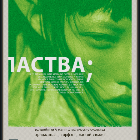
волшебники // магия // магические существа
ориджинал
;
горфэн
;
живой сюжет