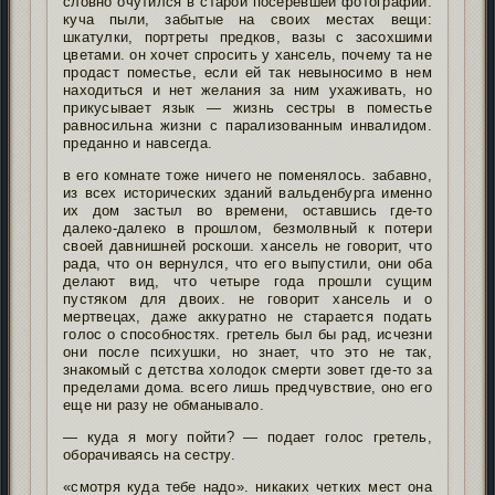
словно очутился в старой посеревшей фотографии.
куча пыли, забытые на своих местах вещи:
шкатулки, портреты предков, вазы с засохшими
цветами. он хочет спросить у хансель, почему та не
продаст поместье, если ей так невыносимо в нем
находиться и нет желания за ним ухаживать, но
прикусывает язык — жизнь сестры в поместье
равносильна жизни с парализованным инвалидом.
преданно и навсегда.
в его комнате тоже ничего не поменялось. забавно,
из всех исторических зданий вальденбурга именно
их дом застыл во времени, оставшись где-то
далеко-далеко в прошлом, безмолвный к потери
своей давнишней роскоши. хансель не говорит, что
рада, что он вернулся, что его выпустили, они оба
делают вид, что четыре года прошли сущим
пустяком для двоих. не говорит хансель и о
мертвецах, даже аккуратно не старается подать
голос о способностях. гретель был бы рад, исчезни
они после психушки, но знает, что это не так,
знакомый с детства холодок смерти зовет где-то за
пределами дома. всего лишь предчувствие, оно его
еще ни разу не обманывало.
— куда я могу пойти? — подает голос гретель,
оборачиваясь на сестру.
«смотря куда тебе надо». никаких четких мест она