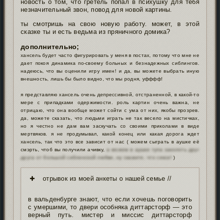
новость о том, что гретель попал в психушку для тебя
незначительный звон, повод для новой картины.
ты смотришь на свою новую работу. может, в этой
сказке ты и есть ведьма из пряничного домика?
дополнительно;
хансель будет часто фигурировать у меня в постах, потому что мне не
дает покоя динамика по-своему больных и безнадежных сиблингов.
надеюсь, что вы оценили игру имен! и да, вы можете выбрать иную
внешность, лишь бы было видно, что мы родня, уфффф!
я представляю хансель очень депрессивной, отстраненной, в какой-то
мере с припадками одержимости. роль картин очень важна, не
отрицаю, что она вообще может сойти с ума от них, якобы прозрев.
да, можете сказать, что людьми играть не так весело на мистичках,
но я честно не дам вам заскучать со своими приколами в виде
мертвяков. я не продумывал, какой конец или какая дорога ждет
хансель, так что это все зависит от нас ( можем сыграть в аушке её
смэрть, чтоб вы получили ачивку,
а можем в аушке тупа заколоть друг
друга от большой сиблинской любви, ну скажите, что секси!
)
отрывок из моей анкеты о нашей семье //
в вальденбурге знают, что если хочешь поговорить
с умершими, то двери особняка диттарсторф — это
верный путь. мистер и миссис диттарсторф