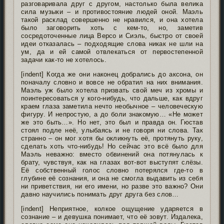
разговаривала друг с другом, настолько была велика
сила музыки – и противостояние людей оной. Маэль
такой расклад совершенно не нравился, и она хотела
было заговорить хоть с кем-то, но, заметив
сосредоточенные лица Версо и Сиэль, быстро от своей
идеи отказалась – подходящие слова никак не шли на
ум, да и ей самой отвлекаться от первостепенной
задачи как-то не хотелось.
[indent] Когда же они наконец добрались до аксона, он
поначалу словно и вовсе не обратил на них внимания.
Маэль уж было хотела призвать свой меч из хромы и
поинтересоваться у кого-нибудь, что дальше, как вдруг
краем глаза заметила нечто необычное – человеческую
фигуру. И непростую, а до боли знакомую… «Не может
же это быть…». Но нет, это был и правда он. Гюстав
стоял подле неё, улыбаясь и не говоря ни слова. Так
странно – он мог хотя бы окликнуть её, протянуть руку,
сделать хоть что-нибудь! Но сейчас это всё было для
Маэль неважно: вместо обвинений она потянулась к
брату, чувствуя, как на глазах вот-вот выступят слёзы.
Её собственный голос словно потерялся где-то в
глубине её сознания, и она не смогла выдавить из себя
ни приветствия, ни его имени, но разве это важно? Они
давно научились понимать друг друга без слов…
[indent] Неприятное, колкое ощущение ударяется в
сознание – и девушка понимает, что её зовут. Издалека,