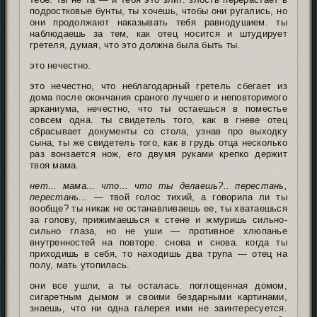
подростковые бунты, ты хочешь, чтобы они ругались, но
они продолжают наказывать тебя равнодушием. ты
наблюдаешь за тем, как отец носится и штудирует
гретеля, думая, что это должна была быть ты.
это нечестно.
это нечестно, что неблагодарный гретель сбегает из
дома после окончания сраного лучшего и неповторимого
арканиума, нечестно, что ты остаешься в поместье
совсем одна. ты свидетель того, как в гневе отец
сбрасывает документы со стола, узнав про выходку
сына, ты же свидетель того, как в грудь отца несколько
раз вонзается нож, его двумя руками крепко держит
твоя мама.
нет... мама... что... что ты делаешь?.. перестань,
перестань...
— твой голос тихий, а говорила ли ты
вообще? ты никак не останавливаешь ее, ты хватаешься
за голову, прижимаешься к стене и жмуришь сильно-
сильно глаза, но не уши — противное хлюпанье
внутренностей на повторе. снова и снова. когда ты
приходишь в себя, то находишь два трупа — отец на
полу, мать утопилась.
они все ушли, а ты осталась. поглощенная домом,
сигаретным дымом и своими бездарными картинами,
знаешь, что ни одна галерея ими не заинтересуется.