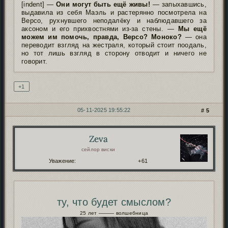
[indent] —
Они могут быть ещё живы!
— запыхавшись,
выдавила из себя Маэль и растерянно посмотрела на
Версо, рухнувшего неподалёку и наблюдавшего за
аксоном и его прихвостнями из-за стены. —
Мы ещё
можем им помочь, правда, Версо? Моноко?
— она
переводит взгляд на жестраля, который стоит поодаль,
но тот лишь взгляд в сторону отводит и ничего не
говорит.
+1
05-11-2025 19:55:22
5
Zeva
Автор:
сейлор виски
Уважение:
+61
ту, что будет смыслом?
25 лет ——— волшебница