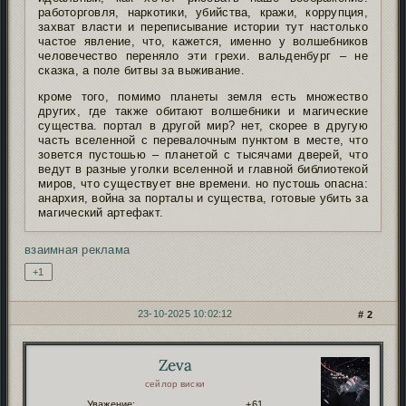
работорговля, наркотики, убийства, кражи, коррупция,
захват власти и переписывание истории тут настолько
частое явление, что, кажется, именно у волшебников
человечество переняло эти грехи. вальденбург – не
сказка, а поле битвы за выживание.
кроме того, помимо планеты земля есть множество
других, где также обитают волшебники и магические
существа. портал в другой мир? нет, скорее в другую
часть вселенной с перевалочным пунктом в месте, что
зовется пустошью – планетой с тысячами дверей, что
ведут в разные уголки вселенной и главной библиотекой
миров, что существует вне времени. но пустошь опасна:
анархия, война за порталы и существа, готовые убить за
магический артефакт.
взаимная реклама
+1
23-10-2025 10:02:12
2
Zeva
Автор:
сейлор виски
Уважение:
+61