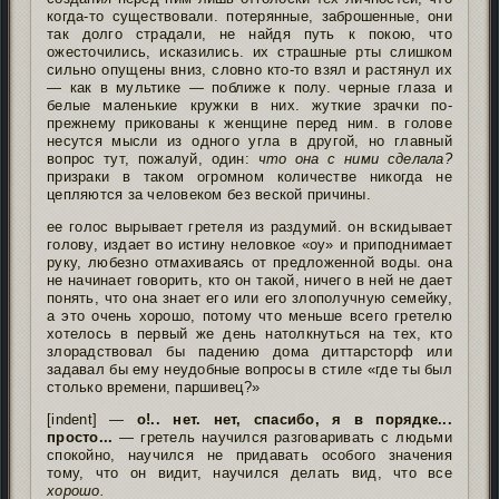
когда-то существовали. потерянные, заброшенные, они
так долго страдали, не найдя путь к покою, что
ожесточились, исказились. их страшные рты слишком
сильно опущены вниз, словно кто-то взял и растянул их
— как в мультике — поближе к полу. черные глаза и
белые маленькие кружки в них. жуткие зрачки по-
прежнему прикованы к женщине перед ним. в голове
несутся мысли из одного угла в другой, но главный
вопрос тут, пожалуй, один:
что она с ними сделала?
призраки в таком огромном количестве никогда не
цепляются за человеком без веской причины.
ее голос вырывает гретеля из раздумий. он вскидывает
голову, издает во истину неловкое «оу» и приподнимает
руку, любезно отмахиваясь от предложенной воды. она
не начинает говорить, кто он такой, ничего в ней не дает
понять, что она знает его или его злополучную семейку,
а это очень хорошо, потому что меньше всего гретелю
хотелось в первый же день натолкнуться на тех, кто
злорадствовал бы падению дома диттарсторф или
задавал бы ему неудобные вопросы в стиле «где ты был
столько времени, паршивец?»
[indent] —
о!.. нет. нет, спасибо, я в порядке...
просто...
— гретель научился разговаривать с людьми
спокойно, научился не придавать особого значения
тому, что он видит, научился делать вид, что все
хорошо.