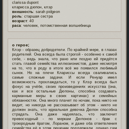
clarissa dupont
кларисса дюпон, клэр
внешность
: sarah pidgeon
роль
: старшая сестра
возраст
: 40
раса
: человек, потомственная волшебница
о герое;
Клэр - образец добродетели. По крайней мере, в глазах
родителей. Она всегда была строгой - особенно к самой
себе, - ведь знала, что рано или поздно ей придётся
стать главой семейства иллюзионистов, даже несмотря
на то, что в роду в итоге всё же появился любимый
сынок. Но на плечи Клариссы всегда сваливались
самые сложные задачи. И если Ренуар имел
возможность прохлаждаться, то у Клэр всегда был
фокус на учёбе, своих произведениях искусства (она,
как и все остальные Дюпоны, способна создавать
карманные миры в своих картинах) и семейных
обязанностях. Она много плачет по ночам, пока никто не
видит, но никогда не рассказывает об этом - никто не
должен знать, что идеальная девочка Дюпон способна
страдать. Она даже надеялась, что заключит
превосходный - по меркам Дюпонов - брак с
троюродным братом, Лораном, и даже оба ответвления
семейства её в этом решении поддержали, однако сам