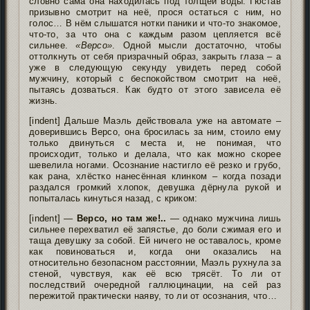
словно сама она находилась под толщей воды. Гюстав
призывно смотрит на неё, прося остаться с ним, но
голос… В нём слышатся нотки паники и что-то знакомое,
что-то, за что она с каждым разом цепляется всё
сильнее.
«Версо»
. Одной мысли достаточно, чтобы
оттолкнуть от себя призрачный образ, закрыть глаза – а
уже в следующую секунду увидеть перед собой
мужчину, который с беспокойством смотрит на неё,
пытаясь дозваться. Как будто от этого зависела её
жизнь.
[indent] Дальше Маэль действовала уже на автомате –
доверившись Версо, она бросилась за ним, стоило ему
только двинуться с места и, не понимая, что
происходит, только и делала, что как можно скорее
шевелила ногами. Осознание настигло её резко и грубо,
как рана, хлёстко нанесённая клинком – когда позади
раздался громкий хлопок, девушка дёрнула рукой и
попыталась кинуться назад, с криком:
[indent] —
Версо, но там же!..
— однако мужчина лишь
сильнее перехватил её запястье, до боли сжимая его и
таща девушку за собой. Ей ничего не оставалось, кроме
как повиноваться и, когда они оказались на
относительно безопасном расстоянии, Маэль рухнула за
стеной, чувствуя, как её всю трясёт. То ли от
последствий очередной галлюцинации, на сей раз
пережитой практически наяву, то ли от осознания, что…