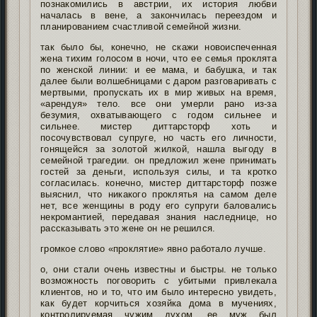
познакомились в австрии, их история любви
началась в вене, а закончилась переездом и
планированием счастливой семейной жизни.
так было бы, конечно, не скажи новоиспеченная
жена тихим голосом в ночи, что ее семья проклята
по женской линии: и ее мама, и бабушка, и так
далее были волшебницами с даром разговаривать с
мертвыми, пропускать их в мир живых на время,
«арендуя» тело. все они умерли рано из-за
безумия, охватывающего с годом сильнее и
сильнее. мистер диттарсторф хоть и
посочувствовал супруге, но часть его личности,
гонящейся за золотой жилкой, нашла выгоду в
семейной трагедии. он предложил жене принимать
гостей за деньги, используя силы, и та кротко
согласилась. конечно, мистер диттарсторф позже
выяснил, что никакого проклятья на самом деле
нет, все женщины в роду его супруги баловались
некромантией, передавая знания наследнице, но
рассказывать это жене он не решился.
громкое слово «проклятие» явно работало лучше.
о, они стали очень известны и быстры. не только
возможность поговорить с убитыми привлекала
клиентов, но и то, что им было интересно увидеть,
как будет корчиться хозяйка дома в мучениях,
контролируемая чужим духом. ее муж был