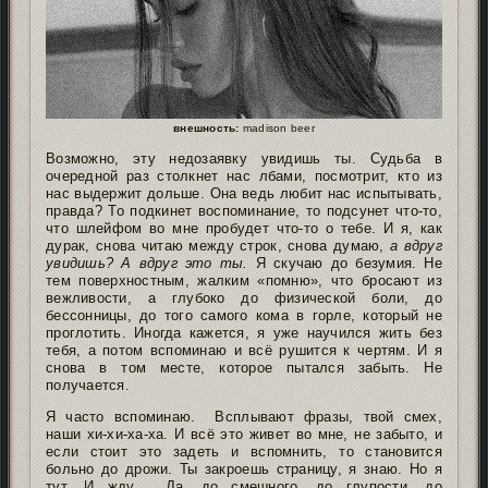
внешность:
madison beer
Возможно, эту недозаявку увидишь ты. Судьба в
очередной раз столкнет нас лбами, посмотрит, кто из
нас выдержит дольше. Она ведь любит нас испытывать,
правда? То подкинет воспоминание, то подсунет что-то,
что шлейфом во мне пробудет что-то о тебе. И я, как
дурак, снова читаю между строк, снова думаю,
а вдруг
увидишь? А вдруг это ты.
Я скучаю до безумия. Не
тем поверхностным, жалким «помню», что бросают из
вежливости, а глубоко до физической боли, до
бессонницы, до того самого кома в горле, который не
проглотить. Иногда кажется, я уже научился жить без
тебя, а потом вспоминаю и всё рушится к чертям. И я
снова в том месте, которое пытался забыть. Не
получается.
Я часто вспоминаю. Всплывают фразы, твой смех,
наши хи-хи-ха-ха. И всё это живет во мне, не забыто, и
если стоит это задеть и вспомнить, то становится
больно до дрожи. Ты закроешь страницу, я знаю. Но я
тут. И жду. Да, до смешного, до глупости, до