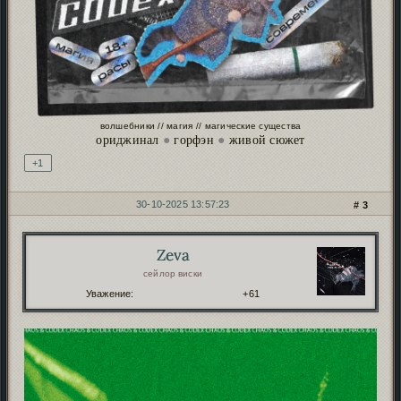
волшебники // магия // магические существа
ориджинал
●
горфэн
●
живой сюжет
+1
30-10-2025 13:57:23
3
Zeva
Автор:
сейлор виски
Уважение:
+61