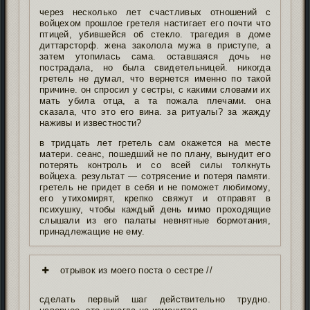
через несколько лет счастливых отношений с
войцехом прошлое гретеля настигает его почти что
птицей, убившейся об стекло. трагедия в доме
диттарсторф. жена заколола мужа в приступе, а
затем утопилась сама. оставшаяся дочь не
пострадала, но была свидетельницей. никогда
гретель не думал, что вернется именно по такой
причине. он спросил у сестры, с какими словами их
мать убила отца, а та пожала плечами. она
сказала, что это его вина. за ритуалы? за жажду
наживы и известности?
в тридцать лет гретель сам окажется на месте
матери. сеанс, пошедший не по плану, вынудит его
потерять контроль и со всей силы толкнуть
войцеха. результат — сотрясение и потеря памяти.
гретель не придет в себя и не поможет любимому,
его утихомирят, крепко свяжут и отправят в
психушку, чтобы каждый день мимо проходящие
слышали из его палаты невнятные бормотания,
принадлежащие не ему.
отрывок из моего поста о сестре //
сделать первый шаг действительно трудно.