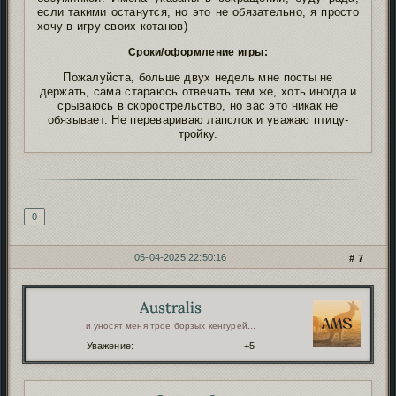
если такими останутся, но это не обязательно, я просто
хочу в игру своих котанов)
Сроки/оформление игры:
Пожалуйста, больше двух недель мне посты не
держать, сама стараюсь отвечать тем же, хоть иногда и
срываюсь в скорострельство, но вас это никак не
обязывает. Не перевариваю лапслок и уважаю птицу-
тройку.
Подпись автора
0
05-04-2025 22:50:16
7
Australis
Автор:
и уносят меня трое борзых кенгурей...
Уважение:
+5