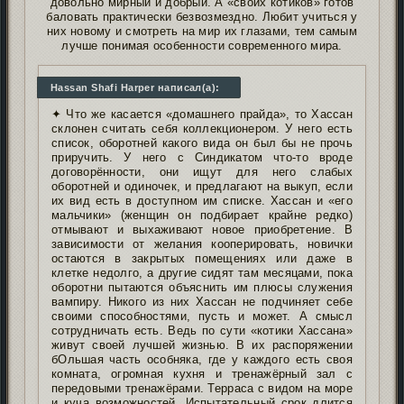
довольно мирный и добрый. А «своих котиков» готов
баловать практически безвозмездно. Любит учиться у
них новому и смотреть на мир их глазами, тем самым
лучше понимая особенности современного мира.
Hassan Shafi Harper написал(а):
✦ Что же касается «домашнего прайда», то Хассан
склонен считать себя коллекционером. У него есть
список, оборотней какого вида он был бы не прочь
приручить. У него с Синдикатом что-то вроде
договорённости, они ищут для него слабых
оборотней и одиночек, и предлагают на выкуп, если
их вид есть в доступном им списке. Хассан и «его
мальчики» (женщин он подбирает крайне редко)
отмывают и выхаживают новое приобретение. В
зависимости от желания кооперировать, новички
остаются в закрытых помещениях или даже в
клетке недолго, а другие сидят там месяцами, пока
оборотни пытаются объяснить им плюсы служения
вампиру. Никого из них Хассан не подчиняет себе
своими способностями, пусть и может. А смысл
сотрудничать есть. Ведь по сути «котики Хассана»
живут своей лучшей жизнью. В их распоряжении
бОльшая часть особняка, где у каждого есть своя
комната, огромная кухня и тренажёрный зал с
передовыми тренажёрами. Терраса с видом на море
и куча возможностей. Испытательный срок длится