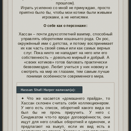
прошлом).
Играть усиленно со мной не принуждаю, просто
приятно было бы, чтобы мои котики были живыми
игроками, а не неписями.
О себе как о персонаже:
Хассан – почти двухсотлетний вампир, способный
управлять оборотнями кошачьего рода. Он рос,
окружённый ими с детства, и потому воспринимает
их как часть своей семьи или как самых верных
слуг. Пока никто не нападает на него или его
собственность – довольно мирный и добрый. А
«своих котиков» готов баловать практически
безвозмездно. Любит учиться у них новому и
смотреть на мир их глазами, тем самым лучше
понимая особенности современного мира.
Hassan Shafi Harper написал(а):
✦ Что же касается «домашнего прайда», то
Хассан склонен считать себя коллекционером.
У него есть список, оборотней какого вида он
был бы не прочь приручить. У него с
Синдикатом что-то вроде договорённости, они
ищут для него слабых оборотней и одиночек, и
предлагают на выкуп, если их вид есть в