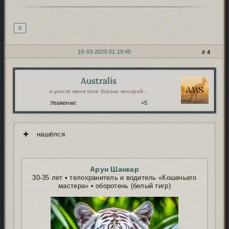
Подпись автора
0
18-03-2025 01:19:45
4
Australis
Автор:
и уносят меня трое борзых кенгурей...
Уважение:
+5
нашёлся
Арун Шанкар
30-35 лет • телохранитель и водитель «Кошачьего
мастера» • оборотень (белый тигр)