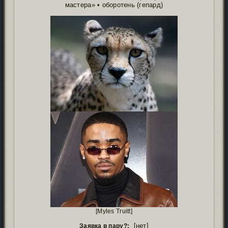
мастера» • оборотень (гепард)
[Myles Truitt]
[нет]
Заявка в пару?: