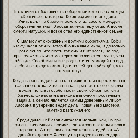
В отличии от большинства оборотней-котов в коллекции
«Кошачьего мастера», Кофи родился в его доме.
Учитывая, что биологического отца своего молодой
оборотень не знал, Хассан заменил ему отца. А после
смерти матушки, и вовсе стал его единственной семьёй.
С малых лет окружённый другими оборотнями, Кофи
наслушался от них историй о внешнем мире, и довольно
рано понял, что пусть тот ему и интересен, но под
крылом «Кошачьего мастера» явно живётся лучше, чем
абы где. Своей жизни вне родных стен молодой гепард
себе и не представлял. Да и по сей день убеждён, что
его место тут.
Когда парень подрос и начал проявлять интерес к делам
названного отца, Хассан начал привлекать его к своим
делам, пояснял особенности своих обязанностей и
бизнеса. Сначала мальчишка выполнял простенькие
задачи, а сейчас является самым доверенным лицом
Хассана и уверенно ведёт дела «Кошачьего мастера»,
заметно разгружая его.
Среди домашней стаи считается мальчишкой, но при
том он – всеобщий любимчик, за которого готовы любого
порешать. Автор таких замечательных идей как «А
давайте сделаем Хассану на рождество календарь