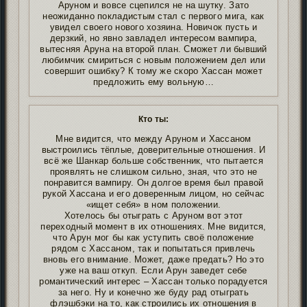
Аруном и вовсе сцепился не на шутку. Зато
неожиданно покладистым стал с первого мига, как
увидел своего нового хозяина. Новичок пусть и
дерзкий, но явно завладел интересом вампира,
вытесняя Аруна на второй план. Сможет ли бывший
любимчик смириться с новым положением дел или
совершит ошибку? К тому же скоро Хассан может
предложить ему вольную…
Кто ты:
Мне видится, что между Аруном и Хассаном
выстроились тёплые, доверительные отношения. И
всё же Шанкар больше собственник, что пытается
проявлять не слишком сильно, зная, что это не
понравится вампиру. Он долгое время был правой
рукой Хассана и его доверенным лицом, но сейчас
«ищет себя» в ном положении.
Хотелось бы отыграть с Аруном вот этот
переходный момент в их отношениях. Мне видится,
что Арун мог бы как уступить своё положение
рядом с Хассаном, так и попытаться привлечь
вновь его внимание. Может, даже предать? Но это
уже на ваш откуп. Если Арун заведет себе
романтический интерес – Хассан только порадуется
за него. Ну и конечно же буду рад отыграть
флэшбэки на то, как строились их отношения в