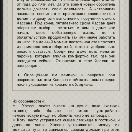
от года до пяти лет. За это время новый оборотень
должен доказать свою лояльность. А «старички»
помогают освоиться и привлекают «новеньких» к
делам по дому или выполнению поручений самого
Хассана. Под конец пятилетнего срока Хассан даёт
оборотням выбор – остаться с ним в доме или
начать свою собственную жизнь, но с
обязательством продолжать так или иначе работать
на него. На данный момент постоянная стая состоит
из примерно семи оборотней, которые добровольно
решили остаться. Среди них даже есть женатая
парочка, которым вполне комфортно там, где они
находятся сейчас. Отношения в стае Хассан не
воспрещает.
✦ Обращённые им вампиры и оборотни под
покровительством Хассана в обязательном порядке
носят украшения из красного обсидиана.
Из особенностей:
✦ Хассан любит бывать на кухне, пока «котики»
готовят, ибо больше не может употреблять
человеческую пищу, но обонять никто не запрещал.
✦ Коты часто устраивают общее лежбище в гостиной, и
довольно часто Хассан устраивается между их
мохнатых туш, то занимаясь своими делами при этом