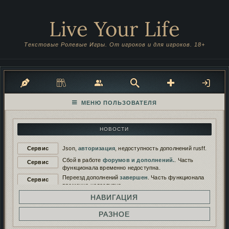
Live Your Life
Текстовые Ролевые Игры. От игроков и для игроков. 18+
НОВОСТИ
Сервис
Json,
авторизация
, недоступность дополнений rusff.
Сбой в работе
форумов и дополнений.
. Часть
Сервис
функционала временно недоступна.
Переезд дополнений
завершен
. Часть функционала
Сервис
временно недоступна.
Переезд дополнений на
новый сервер
. Функционал
НАВИГАЦИЯ
Сервис
будет временно недоступен.
Работа дополнений восстановлена. И снова
РАЗНОЕ
Сервис
сломана...