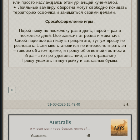
или просто наслаждаясь этой урчачщей куче-малой.
✦ Лояльные вампиру оборотни могут свободно покидать
территорию особняка и заниматься своими делами.
Сроки/оформление игры:
Порой пишу по нескольку раз в день, порой – раз в
несколько дней. Всё зависит от реала и моих сил.
Своей паре всегда пишу в приоритете, тут уж прошу не
ревновать. Если мне становится не интересно играть эп
– говорю об этом прямо, и прошу об ответной честности.
Игра – это про удовольствие, а не страдания)
Прошу уважать птицу-тройку и заглавные буквы.
Подпись автора
0
31-03-2025 15:49:40
6
Australis
Автор:
и уносят меня трое борзых кенгурей...
Уважение:
+5