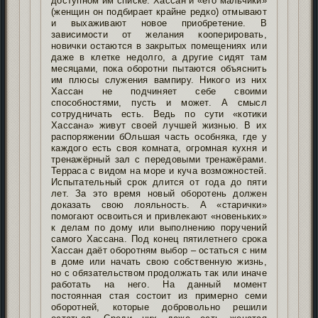
доступном им списке. Хассан и «его мальчики»
(женщин он подбирает крайне редко) отмывают
и выхаживают новое приобретение. В
зависимости от желания кооперировать,
новички остаются в закрытых помещениях или
даже в клетке недолго, а другие сидят там
месяцами, пока оборотни пытаются объяснить
им плюсы служения вампиру. Никого из них
Хассан не подчиняет себе своими
способностями, пусть и может. А смысл
сотрудничать есть. Ведь по сути «котики
Хассана» живут своей лучшей жизнью. В их
распоряжении бОльшая часть особняка, где у
каждого есть своя комната, огромная кухня и
тренажёрный зал с передовыми тренажёрами.
Терраса с видом на море и куча возможностей.
Испытательный срок длится от года до пяти
лет. За это время новый оборотень должен
доказать свою лояльность. А «старички»
помогают освоиться и привлекают «новеньких»
к делам по дому или выполнению поручений
самого Хассана. Под конец пятилетнего срока
Хассан даёт оборотням выбор – остаться с ним
в доме или начать свою собственную жизнь,
но с обязательством продолжать так или иначе
работать на него. На данный момент
постоянная стая состоит из примерно семи
оборотней, которые добровольно решили