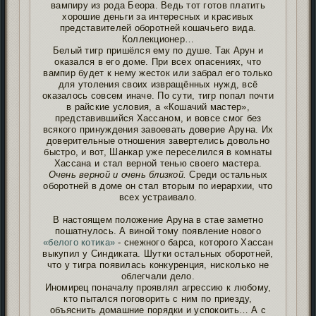
вампиру из рода Беора. Ведь тот готов платить
хорошие деньги за интересных и красивых
представителей оборотней кошачьего вида.
Коллекционер…
Белый тигр пришёлся ему по душе. Так Арун и
оказался в его доме. При всех опасениях, что
вампир будет к нему жесток или забрал его только
для утоления своих извращённых нужд, всё
оказалось совсем иначе. По сути, тигр попал почти
в райские условия, а «Кошачий мастер»,
представившийся Хассаном, и вовсе смог без
всякого принуждения завоевать доверие Аруна. Их
доверительные отношения завертелись довольно
быстро, и вот, Шанкар уже переселился в комнаты
Хассана и стал верной тенью своего мастера.
Очень верной и очень близкой.
Среди остальных
оборотней в доме он стал вторым по иерархии, что
всех устраивало.
В настоящем положение Аруна в стае заметно
пошатнулось. А виной тому появление нового
«белого котика»
- снежного барса, которого Хассан
выкупил у Синдиката. Шутки остальных оборотней,
что у тигра появилась конкуренция, нисколько не
облегчали дело.
Иномирец поначалу проявлял агрессию к любому,
кто пытался поговорить с ним по приезду,
объяснить домашние порядки и успокоить… А с