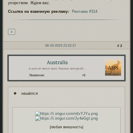
упорством. Ждем вас.
Ссылка на взаимную рекламу:
Реклама #314
Подпись автора
0
08-03-2025 23:02:27
2
Australis
Автор:
и уносят меня трое борзых кенгурей...
Уважение:
+5
нашёлся
[любая внешность]