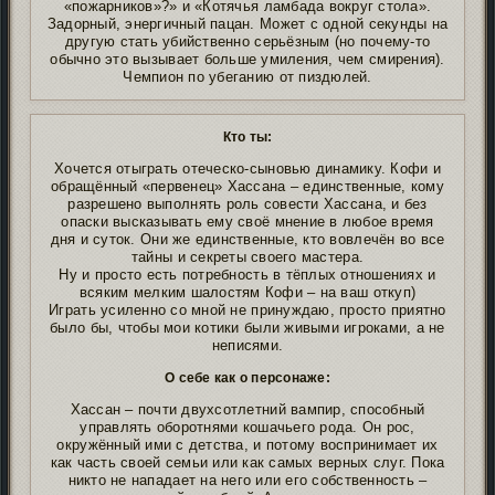
«пожарников»?» и «Котячья ламбада вокруг стола».
Задорный, энергичный пацан. Может с одной секунды на
другую стать убийственно серьёзным (но почему-то
обычно это вызывает больше умиления, чем смирения).
Чемпион по убеганию от пиздюлей.
Кто ты:
Хочется отыграть отеческо-сыновью динамику. Кофи и
обращённый «первенец» Хассана – единственные, кому
разрешено выполнять роль совести Хассана, и без
опаски высказывать ему своё мнение в любое время
дня и суток. Они же единственные, кто вовлечён во все
тайны и секреты своего мастера.
Ну и просто есть потребность в тёплых отношениях и
всяким мелким шалостям Кофи – на ваш откуп)
Играть усиленно со мной не принуждаю, просто приятно
было бы, чтобы мои котики были живыми игроками, а не
неписями.
О себе как о персонаже:
Хассан – почти двухсотлетний вампир, способный
управлять оборотнями кошачьего рода. Он рос,
окружённый ими с детства, и потому воспринимает их
как часть своей семьи или как самых верных слуг. Пока
никто не нападает на него или его собственность –