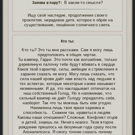
В каком-то смысле?
Заявка в пару?:
Ищу своё наследие, продолжение своего
проклятия, нерадивое дитя, которое я обрёк на
существование, лишённое солнечного света.
Кто ты:
Кто ты? Это ты мне расскажи. Сам я могу лишь
предположить в общих чертах.
Ты вампир, Гарри. Это почти как волшебник, только
деревянную палочку тебе будут вбивать в сердце.
Каков твой характер, силы, амбиции и стремления я
заранее сказать не могу. Могу лишь сказать, что
сила нашей крови даёт нам власть над людьми в
тех аспектах, которые некоторые ханжи называют
низменными. И да, это накладывает отпечаток на
наш собственный Голод. Но я напоминаю, что
сильный вампир не даёт Голоду определять себя,
наоборот. Так что ты можешь быть кем угодно.
Неизменна лишь твоя яркая харизма и
способность... Скажем так, нравиться людям.
Каковы наши отношения? Сложные. Конфликт отцов
и детей, знаешь ли. Ничего нового. Твое второе
рождение пришлось на безумные года сразу после
Апокалипсиса. Я смогу точнее сказать почему