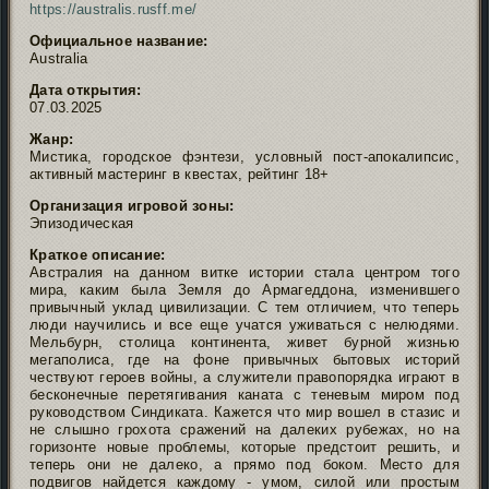
https://australis.rusff.me/
Официальное название:
Australia
Дата открытия:
07.03.2025
Жанр:
Мистика, городское фэнтези, условный пост-апокалипсис,
активный мастеринг в квестах, рейтинг 18+
Организация игровой зоны:
Эпизодическая
Краткое описание:
Австралия на данном витке истории стала центром того
мира, каким была Земля до Армагеддона, изменившего
привычный уклад цивилизации. С тем отличием, что теперь
люди научились и все еще учатся уживаться с нелюдями.
Мельбурн, столица континента, живет бурной жизнью
мегаполиса, где на фоне привычных бытовых историй
чествуют героев войны, а служители правопорядка играют в
бесконечные перетягивания каната с теневым миром под
руководством Синдиката. Кажется что мир вошел в стазис и
не слышно грохота сражений на далеких рубежах, но на
горизонте новые проблемы, которые предстоит решить, и
теперь они не далеко, а прямо под боком. Место для
подвигов найдется каждому - умом, силой или простым