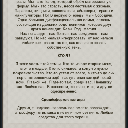
расы. Мы - это Голод, который обрёл материальную
форму. Мы - это страсть, несовместимая с жизнью.
Паразиты, хищники, завоеватели, абьюзеры, тираны и
манипуляторы. Но! В первую очередь, мы - Сородичи.
Одна большая дисфункциональная семья, сплошь
состоящая из дальних родственников, которые друг
друга ненавидят. Клан. Род. Мафия.
Нас ненавидят, нас боятся, нас вожделеют, нам
завидуют. Но нас нельзя игнорировать, от нас нельзя
избавиться равно так же, как нельзя оторвать
собственную тень.
КТО Я?
Я тоже часть этой семьи. Кто-то из вас старше меня,
кто-то младше. Кто-то сильнее, а кому-то нужно
покровительство. Кто-то устал от всего, а кто-то до сих
пор с нетерпением ждёт наступления каждой новой
ночи. Я такой же. Я где-то там, среди вас. Ненавижу
вас. Люблю вас. В основном, конечно, и то, и другое
одновременно.
Сроки/оформление игры:
Друзья, я надеюсь завлечь вас вместе возрождать
атмосферу готикпанка в нетипичном сеттинге. Любые
средства для этого хороши.