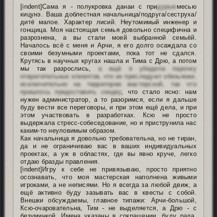
[indent]Сама я - полукровка данаи с при
дурью
месью
кицунэ. Ваша доблестная начальница/подруга/сеструха/
дитё малое. Характер лисий. Неутомимый инженер и
гонщица. Моя настоящая семья довольно специфична и
разрознена, а вы стали моей выбранной семьёй.
Началось всё с меня и Арчи, я его долго осаждала со
своими безумными проектами, пока тот не сдался.
Крутясь в научных кругах нашла и Тима с Дрю, а потом
мы так разрослись,
а ещё я убедила парочку
отвратительных клиентов, что их преследуют обезьянки,
исключительно на территории мастерской, так что
пришлось предоставить скидку
, что стало ясно: нам
нужен администратор, а то разоримся, если я дальше
буду вести все переговоры, и при этом ещё дела, и при
этом участвовать в разработках. Ксю не просто
выдержала стресс-собеседование, но и приструнила нас
каким-то неуловимым образом.
Как начальница я довольно требовательна, но не тиран,
да и не ограничиваю вас в ваших индивидуальных
проектах, а уж в областях, где вы явно круче, легко
отдаю бразды правления.
[indent]Игру к себе не привязываю, просто приятно
осознавать, что моя мастерская наполнена живыми
игроками, а не неписями. Но я всегда за любой движ, а
ещё активно буду зазывать вас в квесты с собой.
Внешки обсуждаемы, главное типажи: Арчи-большой,
Ксю-очаровательна, Тим - не выделяется, а Дрю - с
безуминкой. Имена указаны в сокращении, буду рада,