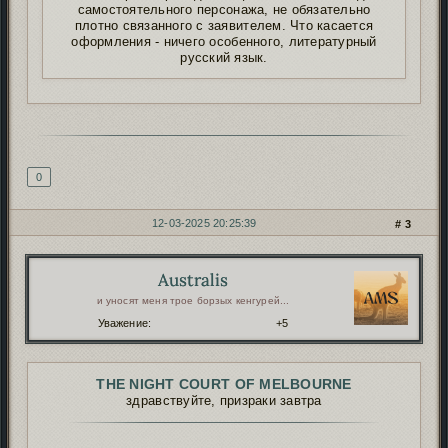
самостоятельного персонажа, не обязательно
плотно связанного с заявителем. Что касается
оформления - ничего особенного, литературный
русский язык.
Подпись автора
0
12-03-2025 20:25:39
3
Australis
Автор:
и уносят меня трое борзых кенгурей...
Уважение:
+5
THE NIGHT COURT OF MELBOURNE
здравствуйте, призраки завтра