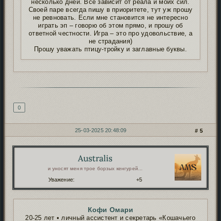
несколько дней. Всё зависит от реала и моих сил.
Своей паре всегда пишу в приоритете, тут уж прошу
не ревновать. Если мне становится не интересно
играть эп – говорю об этом прямо, и прошу об
ответной честности. Игра – это про удовольствие, а
не страдания)
Прошу уважать птицу-тройку и заглавные буквы.
Подпись автора
0
25-03-2025 20:48:09
5
Australis
Автор:
и уносят меня трое борзых кенгурей...
Уважение:
+5
Кофи Омари
20-25 лет • личный ассистент и секретарь «Кошачьего