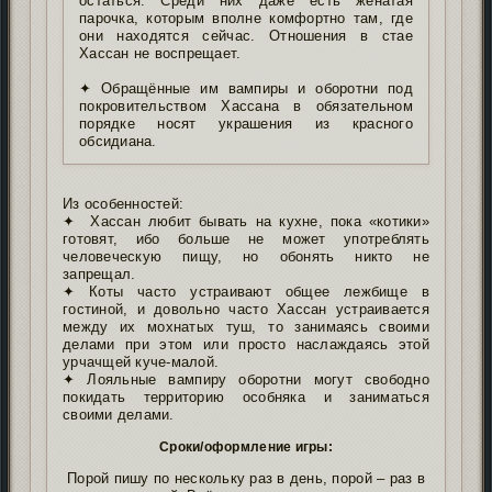
остаться. Среди них даже есть женатая
парочка, которым вполне комфортно там, где
они находятся сейчас. Отношения в стае
Хассан не воспрещает.
✦ Обращённые им вампиры и оборотни под
покровительством Хассана в обязательном
порядке носят украшения из красного
обсидиана.
Из особенностей:
✦ Хассан любит бывать на кухне, пока «котики»
готовят, ибо больше не может употреблять
человеческую пищу, но обонять никто не
запрещал.
✦ Коты часто устраивают общее лежбище в
гостиной, и довольно часто Хассан устраивается
между их мохнатых туш, то занимаясь своими
делами при этом или просто наслаждаясь этой
урчачщей куче-малой.
✦ Лояльные вампиру оборотни могут свободно
покидать территорию особняка и заниматься
своими делами.
Сроки/оформление игры:
Порой пишу по нескольку раз в день, порой – раз в