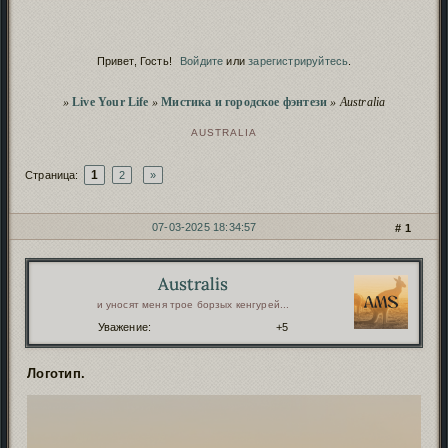
Сервис
Починка дополнений
продолжается
.
Скрытие рекламных баннеров
- проверь, чтоб не
Сервис
заблокировали!
Привет, Гость!
Войдите
или
зарегистрируйтесь
.
Script
Полезное о нейро-скриптах и
безопасности
.
Пополнение фонда форума
иностранными
Сервис
Вы здесь
»
Live Your Life
»
Мистика и городское фэнтези
»
Australia
картами
.
Чистка заброшенных форумов
. Проверь, чтобы
Сервис
AUSTRALIA
твой старый форум не пропал!
1
Страница:
2
»
07-03-2025 18:34:57
1
СООБЩЕНИЙ
1 СТРАНИЦА 20 ИЗ 31
Australis
Автор:
и уносят меня трое борзых кенгурей...
Уважение:
+5
Логотип.