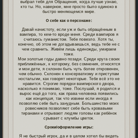
выбрал тебя для Обращения, когда лучше узнаю,
кто ты. Но, наверное, мне просто было одиноко в
быстро меняющемся мире.
О себе как о персонаже:
Давай начистоту, если уж и быть обращённым в
вампира, то кем-то вроде меня. Среди вампиров я
считаюсь гуманистом. Тебе повезло. Хотя ты,
конечно, об этом не догадываешься, ведь тебе не с
чем сравнить. Живём лишь единожды, умираем
тоже.
Мои золотые годы давно позади. Среди круга своих
приближённых, к которому, без сомнения, относятся
и мои дети, я склонен быть чуть более откровенен,
чем обычно. Склонен к консерватизму и приступам
ностальгии, как говорят некоторые. Тебе всё это не
нравится. Строгие порядки вампирского двора,
насколько я понимаю, тоже. Послушай, я родился и
вырос ещё до того, как права человека появились
как концепция
, так что извини если иногда я
позволяю себе быть занудным. Большинство моих
ровесников позволяют себе быть кровавыми
тиранами и отрывают людям головы как ребёнок
срывает с клумбы цветок.
Сроки/оформление игры:
Я не быстрый игрок, да и в целом хотел бы видеть