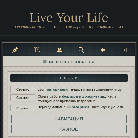
Live Your Life
Текстовые Ролевые Игры. От игроков и для игроков. 18+
НОВОСТИ
Сервис
Json,
авторизация
, недоступность дополнений rusff.
Сбой в работе
форумов и дополнений.
. Часть
Сервис
функционала временно недоступна.
Переезд дополнений
завершен
. Часть функционала
Сервис
временно недоступна.
Переезд дополнений на
новый сервер
. Функционал
НАВИГАЦИЯ
Сервис
будет временно недоступен.
Работа дополнений восстановлена. И снова
РАЗНОЕ
Сервис
сломана...