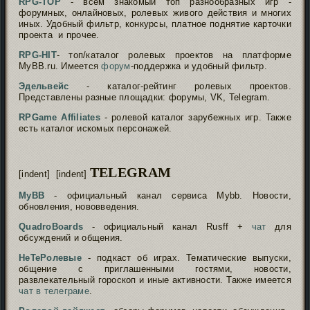
RPG-TOP
- всем знакомый топ разнообразных игр -
форумных, онлайновых, ролевых живого действия и многих
иных. Удобный фильтр, конкурсы, платное поднятие карточки
проекта и прочее.
RPG-HIT
- топ/каталог ролевых проектов на платформе
MyBB.ru. Имеется
форум
-поддержка и удобный фильтр.
Эдельвейс
- каталог-рейтинг ролевых проектов.
Представлены разные площадки: форумы, VK, Telegram.
RPGame Affiliates
- ролевой каталог зарубежных игр. Также
есть каталог искомых персонажей.
TELEGRAM
[indent] [indent]
MyBB
- официальный канал сервиса Mybb. Новости,
обновления, нововведения.
QuadroBoards
- официальный канал Rusff +
чат
для
обсуждений и общения.
НеТеРолевые
- подкаст об играх. Тематические выпуски,
общение с приглашенными гостями, новости,
развлекательный гороскоп и иные активности. Также имеется
чат в телеграме
.