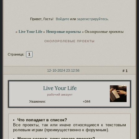
Сервис
Починка дополнений
продолжается
.
Скрытие рекламных баннеров
- проверь, чтоб не
Сервис
заблокировали!
Привет, Гость!
Войдите
или
зарегистрируйтесь
.
Script
Полезное о нейро-скриптах и
безопасности
.
Пополнение фонда форума
иностранными
Сервис
Вы здесь
»
Live Your Life
»
Неигровые проекты
»
Околоролевые проекты
картами
.
Чистка заброшенных форумов
. Проверь, чтобы
Сервис
ОКОЛОРОЛЕВЫЕ ПРОЕКТЫ
твой старый форум не пропал!
1
Страница:
12-10-2024 23:12:56
1
СООБЩЕНИЙ
1 СТРАНИЦА 1 ИЗ 1
Live Your Life
Автор:
рабочий аккаунт
Уважение:
+344
•
Что попадает в список?
Все проекты, так или иначе относящиеся к текстовым
ролевым играм (преимущественно к форумным).
•
Можно создать тему своего проекта?