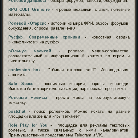
Ролевой дайджест
- обзоры форумов, новости, обсуждения.
RPG CULT Grimoire
- игровые механики, статьи, полезные
материалы.
Ролевой кОтарсис
- истории из мира ФРИ, обзоры форумов,
обсуждения, опросы, развлечения.
Русфф. Современные хроники
- новостная сводка
✨конфликтов✨ на русфф
рОльнул чаечкой
- ролевое медиа-сообщество,
развлекательный и информационный контент по играм и
писательству.
confession box
- "тёмная сторона rusff". Исповедальня-
анонимка.
Safe Space
- анонимные истории, опросы, исповеди.
Имеются благотворительные акции, партнерская программа.
Ролевые мемисы
- просто мемы на ролевую-игровую
тематику.
postchat
- поиск ролевиков. Можно искать на разные
площадки или же для игры тет-а-тет.
Role Play for You
- площадка для рекламы текстовых
ролевых, а также связанных с ними каналов/чатов.
Преимущественно представлены Telegram и VK.