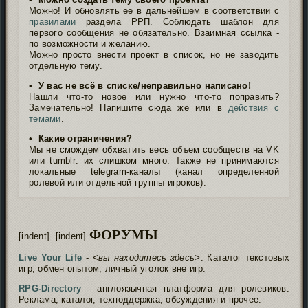
Можно! И обновлять ее в дальнейшем в соответствии с
правилами
раздела РРП. Соблюдать шаблон для
первого сообщения не обязательно. Взаимная ссылка -
по возможности и желанию.
Можно просто внести проект в список, но не заводить
отдельную тему.
•
У вас не всё в списке/неправильно написано!
Нашли что-то новое или нужно что-то поправить?
Замечательно! Напишите сюда же или в
действия с
темами
.
•
Какие ограничения?
Мы не смождем обхватить весь объем сообществ на VK
или tumblr: их слишком много. Также не принимаются
локальные telegram-каналы (канал определенной
ролевой или отдельной группы игроков).
ФОРУМЫ
[indent] [indent]
Live Your Life
-
<вы находитесь здесь>
. Каталог текстовых
игр, обмен опытом, личный уголок вне игр.
RPG-Directory
- англоязычная платформа для ролевиков.
Реклама, каталог, техподдержка, обсуждения и прочее.