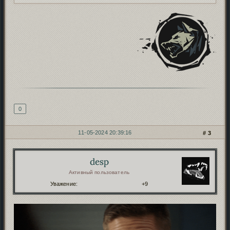
Подпись автора
0
11-05-2024 20:39:16
3
desp
Автор:
Активный пользователь
Уважение:
+9