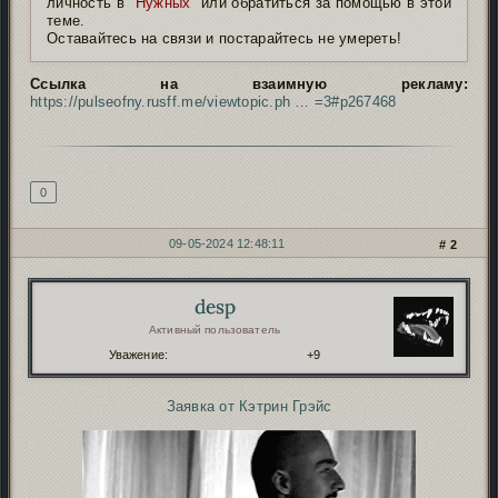
личность в
"Нужных"
или обратиться за помощью в этой
теме.
Оставайтесь на связи и постарайтесь не умереть!
Ссылка на взаимную рекламу:
https://pulseofny.rusff.me/viewtopic.ph … =3#p267468
Подпись автора
0
09-05-2024 12:48:11
2
desp
Автор:
Активный пользователь
Уважение:
+9
Заявка от Кэтрин Грэйс