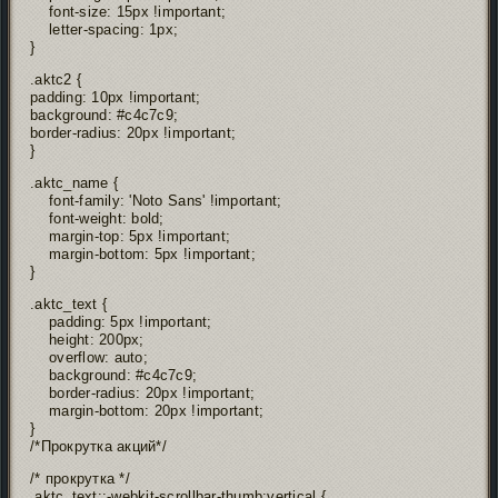
font-size: 15px !important;
letter-spacing: 1px;
}
.aktc2 {
padding: 10px !important;
background: #c4c7c9;
border-radius: 20px !important;
}
.aktc_name {
font-family: 'Noto Sans' !important;
font-weight: bold;
margin-top: 5px !important;
margin-bottom: 5px !important;
}
.aktc_text {
padding: 5px !important;
height: 200px;
overflow: auto;
background: #c4c7c9;
border-radius: 20px !important;
margin-bottom: 20px !important;
}
/*Прокрутка акций*/
/* прокрутка */
.aktc_text::-webkit-scrollbar-thumb:vertical {