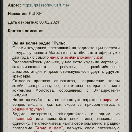
Адрес:
https://pulseofny.rusff.me/
Название:
PULSE
Дата открытия:
08.02.2024
Краткое описание:
Вы на волне радио "Пульс!
С вами неудачник, застрявший на радиостанции посреди
полуразрушенного Манхэттена, стабильно в эфире уже
два года - с самого
начала зомби-апокалипсиса
!
Располагайтесь удобнее, у нас есть: ходячие мертвецы,
заканчивающиеся ресурсы, разбомбленные
электростанции и даже столкнувшиеся друг с другом
крейсеры.
Согласно прогнозу синоптиков, направление толпы
зомби северо-западное, возможны осадки в виде
коктейлей Молотова, сброшенных с Эмпайр-стейт-
билдинг.
Но не паникуйте - мы все и так уже заражены
вирусом
,
вопрос лишь в том, как скоро вы присоединитесь к
ходячим трупам
!
Будьте осторожны, объединяйтесь с одним из
поселений
или испытайте свои силы, выживая в
одиночку. Не стесняйтесь найти себе компанию в радио-
программе
"Хочу к вам"
, вернуть свою потерянную