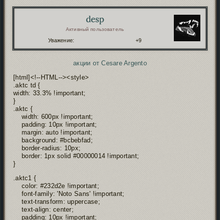
desp
Автор:
Активный пользователь
Уважение:
+9
акции от Cesare Argento
[html]<!--HTML--><style>
.aktc td {
width: 33.3% !important;
}
.aktc {
width: 600px !important;
padding: 10px !important;
margin: auto !important;
background: #bcbebfad;
border-radius: 10px;
border: 1px solid #00000014 !important;
}
.aktc1 {
color: #232d2e !important;
font-family: 'Noto Sans' !important;
text-transform: uppercase;
text-align: center;
padding: 10px !important;