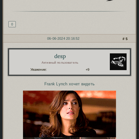
Подпись автора
0
06-06-2024 20:16:52
5
desp
Автор:
Активный пользователь
Уважение:
+9
Frank Lynch хочет видеть