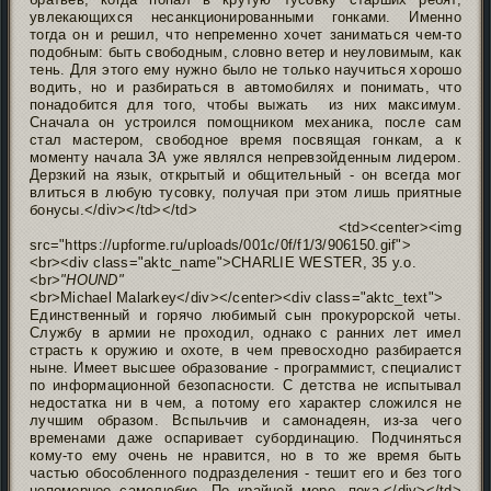
увлекающихся несанкционированными гонками. Именно
тогда он и решил, что непременно хочет заниматься чем-то
подобным: быть свободным, словно ветер и неуловимым, как
тень. Для этого ему нужно было не только научиться хорошо
водить, но и разбираться в автомобилях и понимать, что
понадобится для того, чтобы выжать из них максимум.
Сначала он устроился помощником механика, после сам
стал мастером, свободное время посвящая гонкам, а к
моменту начала ЗА уже являлся непревзойденным лидером.
Дерзкий на язык, открытый и общительный - он всегда мог
влиться в любую тусовку, получая при этом лишь приятные
бонусы.</div></td></td>
<td><center><img
src="https://upforme.ru/uploads/001c/0f/f1/3/906150.gif">
<br><div class="aktc_name">CHARLIE WESTER, 35 y.o.
<br>
"HOUND"
<br>Michael Malarkey</div></center><div class="aktc_text">
Единственный и горячо любимый сын прокурорской четы.
Службу в армии не проходил, однако с ранних лет имел
страсть к оружию и охоте, в чем превосходно разбирается
ныне. Имеет высшее образование - программист, специалист
по информационной безопасности. С детства не испытывал
недостатка ни в чем, а потому его характер сложился не
лучшим образом. Вспыльчив и самонадеян, из-за чего
временами даже оспаривает субординацию. Подчиняться
кому-то ему очень не нравится, но в то же время быть
частью обособленного подразделения - тешит его и без того
непомерное самолюбие. По крайней мере, пока.</div></td>