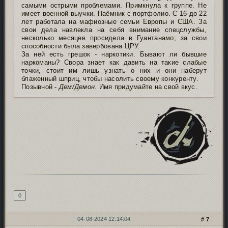
самыми острыми проблемами. Примкнула к группе. Не
имеет военной выучки. Наёмник с портфолио. С 16 до 22
лет работала на мафиозные семьи Европы и США. За
свои дела навлекла на себя внимание спецслужбы,
несколько месяцев просидела в Гуантанамо; за свои
способности была завербована ЦРУ.
За ней есть грешок - наркотики. Бывают ли бывшие
наркоманы? Свора знает как давить на такие слабые
точки, стоит им лишь узнать о них и они наберут
блаженный шприц, чтобы насолить своему конкуренту.
Позывной -
Дем/Демон
. Имя придумайте на свой вкус.
Подпись автора
0
04-08-2024 12:14:04
7