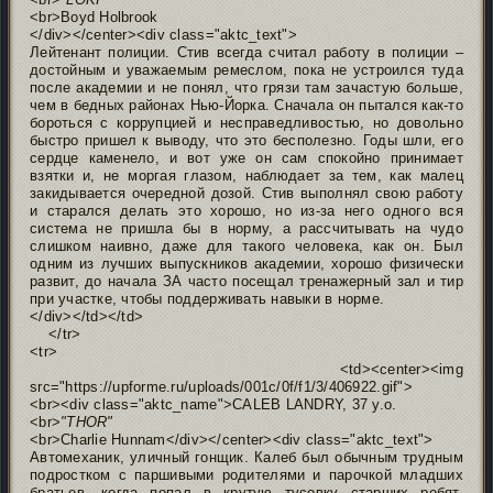
<br>Boyd Holbrook
</div></center><div class="aktc_text">
Лейтенант полиции. Стив всегда считал работу в полиции –
достойным и уважаемым ремеслом, пока не устроился туда
после академии и не понял, что грязи там зачастую больше,
чем в бедных районах Нью-Йорка. Сначала он пытался как-то
бороться с коррупцией и несправедливостью, но довольно
быстро пришел к выводу, что это бесполезно. Годы шли, его
сердце каменело, и вот уже он сам спокойно принимает
взятки и, не моргая глазом, наблюдает за тем, как малец
закидывается очередной дозой. Стив выполнял свою работу
и старался делать это хорошо, но из-за него одного вся
система не пришла бы в норму, а рассчитывать на чудо
слишком наивно, даже для такого человека, как он. Был
одним из лучших выпускников академии, хорошо физически
развит, до начала ЗА часто посещал тренажерный зал и тир
при участке, чтобы поддерживать навыки в норме.
</div></td></td>
</tr>
<tr>
<td><center><img
src="https://upforme.ru/uploads/001c/0f/f1/3/406922.gif">
<br><div class="aktc_name">CALEB LANDRY, 37 y.o.
<br>
"THOR"
<br>Charlie Hunnam</div></center><div class="aktc_text">
Автомеханик, уличный гонщик. Калеб был обычным трудным
подростком с паршивыми родителями и парочкой младших
братьев, когда попал в крутую тусовку старших ребят,