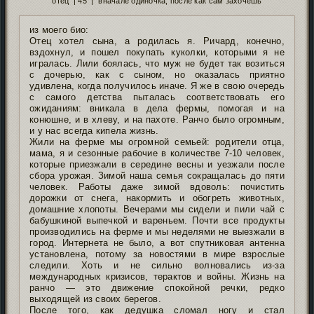
отец | 45 | вначале одиночка, после как сам захочешь
из моего био:
Отец хотел сына, а родилась я. Ричард, конечно,
вздохнул, и пошел покупать куколки, которыми я не
игралась. Лили боялась, что муж не будет так возиться
с дочерью, как с сыном, но оказалась приятно
удивлена, когда получилось иначе. Я же в свою очередь
с самого детства пыталась соответствовать его
ожиданиям: вникала в дела фермы, помогая и на
конюшне, и в хлеву, и на пахоте. Ранчо было огромным,
и у нас всегда кипела жизнь.
Жили на ферме мы огромной семьей: родители отца,
мама, я и сезонные рабочие в количестве 7-10 человек,
которые приезжали в середине весны и уезжали после
сбора урожая. Зимой наша семья сокращалась до пяти
человек. Работы даже зимой вдоволь: почистить
дорожки от снега, накормить и обогреть животных,
домашние хлопоты. Вечерами мы сидели и пили чай с
бабушкиной выпечкой и вареньем. Почти все продукты
производились на ферме и мы неделями не выезжали в
город. Интернета не было, а вот спутниковая антенна
установлена, потому за новостями в мире взрослые
следили. Хоть и не сильно волновались из-за
международных кризисов, терактов и войны. Жизнь на
ранчо — это движение спокойной речки, редко
выходящей из своих берегов.
После того, как дедушка сломал ногу и стал