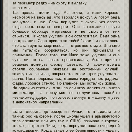
за периметр редко - на охоту и вылазку.
из анкеты:
Так прошел почти год. Мы жили, и жили хорошо,
несмотря на весь ад, что творился вокруг. А потом беда
коснулась и нас. Серж вернулся с охоты без своего
отца очень поздно вечером. Они встретили по пути
большое сборище мертвецов и не смогли от них
отбиться. Николая укусили и он остался там. Беда одна
не приходит. Серж привел за собой "хвост" и оказалось,
что эта группка мертвецов — огромное стадо. Вначале
мы пытались обороняться, но они прибывали и
прибывали. После того, как Инес тоже укусили и она
чуть ли не на глазах превратилась, было принято
решение покинуть ферму. Светало. В гараже всегда
стояли собранные рюкзаки на экстренный случай,
закинув их в пикап, накрыв его тэном, троица уехала с
ранчо. Пока прорывались, машина изрядно пострадала:
фары, лобовое стекло. Но главное: мы остались живы.
На одной из стоянок, я зашла слишком далеко от нашего
мини-лагеря, а вернуться не получилось: какой-то
незнакомец ударил по голове, закинул в машину и увез
в непонятном направлении.
______________________
Если говорить до рождения Рикки, то я видела его
таким: рос на ферме, после школы ушел в армию(что-то
типа спецназа или что там в США), побывал в горячих
точках, встретил Лили, когда вернулся после очередной
командировки. Когда узнал о ее беременности - ушел с