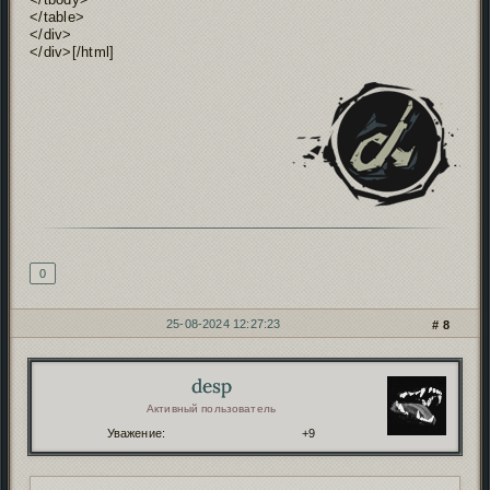
</table>
</div>
</div>[/html]
Подпись автора
0
25-08-2024 12:27:23
8
desp
Автор:
Активный пользователь
Уважение:
+9