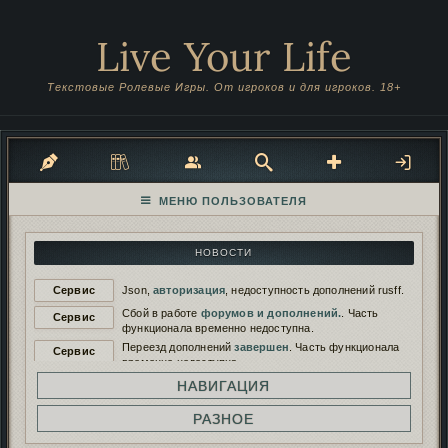
Live Your Life
Текстовые Ролевые Игры. От игроков и для игроков. 18+
НОВОСТИ
Сервис
Json,
авторизация
, недоступность дополнений rusff.
Сбой в работе
форумов и дополнений.
. Часть
Сервис
функционала временно недоступна.
Переезд дополнений
завершен
. Часть функционала
Сервис
временно недоступна.
Переезд дополнений на
новый сервер
. Функционал
НАВИГАЦИЯ
Сервис
будет временно недоступен.
Работа дополнений восстановлена. И снова
РАЗНОЕ
Сервис
сломана...