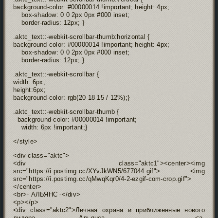
background-color: #00000014 !important; height: 4px;
box-shadow: 0 0 2px 0px #000 inset;
border-radius: 12px; }
.aktc_text::-webkit-scrollbar-thumb:horizontal {
background-color: #00000014 !important; height: 4px;
box-shadow: 0 0 2px 0px #000 inset;
border-radius: 12px; }
.aktc_text::-webkit-scrollbar {
width: 6px;
height:6px;
background-color: rgb(20 18 15 / 12%);}
.aktc_text::-webkit-scrollbar-thumb {
background-color: #00000014 !important;
width: 6px !important;}
</style>
<div class="aktc">
<div class="aktc1"><center><img
src="https://i.postimg.cc/XYvJkWN5/677044.gif"> <img
src="https://i.postimg.cc/qMwqKqr0/4-2-ezgif-com-crop.gif">
</center>
<br>- АЛЬЯНС -</div>
<p></p>
<div class="aktc2">Личная охрана и приближенные нового
лидера Альянса – <a