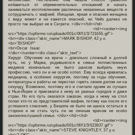
избавиться от обременительных отношений и начать
заниматься изготовлением различных незаконных веществ и
сотрудничать с мафией. Изящная, яркая и опасная женщина
с виду может и не кажется опасной, но Чейз далеко не
просто так выбрал ее в Сегрети. </div></td></td>
<td><center><img
src="https://upforme.ru/uploads/001c/0f/f1/3/721655.gif">
<br><div class="aktc_name">MARK BISHOP, 42 y.o.
<br>
"BISHOP"
<br>Oscar Isaac
</div></center><div class="aktc_text">
Хирург. Обучение на врача – довольно сложный и долгий
путь, но у Марка, родившегося в семье потомственных
медиков изначально не было шансов выбрать иную
профессию, чего он и не особо хотел. Ему всегда нравилась
медицина, а особенно хирургия, поэтому за годы обучения,
интернатуры и работы не перестал гореть своим делом ни на
секунду. Возможно, поэтому его и считали одним из лучших
в Нью-Йорке и приезжали к нему из разных городов и даже
стран. Но его путь оказался заказан, когда к нему на стол
попал кто-то из представителей мафии, потому как после его
успешного спасения, у Бишопа не было ни шанса остаться в
стороне и не стать чуть ли не личным врачом не особо
законопослушной семьи. </div></td></td>
<td><center><img
src="https://upforme.ru/uploads/001c/0f/f1/3/523937.gif">
<br><div class="aktc_name">STEVE KNIGHTLEY, 37 y.o.
<br>
"LOKI"