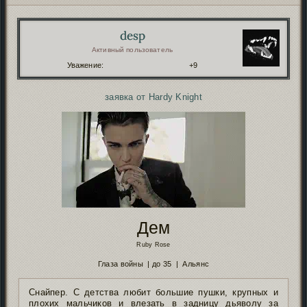
desp
Автор:
Активный пользователь
Уважение:
+9
заявка от Hardy Knight
Дем
Ruby Rose
Глаза войны | до 35 | Альянс
Снайпер. С детства любит большие пушки, крупных и
плохих мальчиков и влезать в задницу дьяволу за