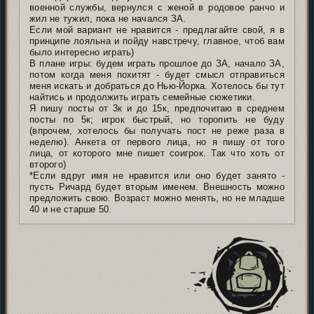
военной службы, вернулся с женой в родовое ранчо и
жил не тужил, пока не начался ЗА.
Если мой вариант не нравится - предлагайте свой, я в
принципе лояльна и пойду навстречу, главное, чтоб вам
было интересно играть)
В плане игры: будем играть прошлое до ЗА, начало ЗА,
потом когда меня похитят - будет смысл отправиться
меня искать и добраться до Нью-Йорка. Хотелось бы тут
найтись и продолжить играть семейные сюжетики.
Я пишу посты от 3к и до 15к, предпочитаю в среднем
посты по 5к; игрок быстрый, но торопить не буду
(впрочем, хотелось бы получать пост не реже раза в
неделю). Анкета от первого лица, но я пишу от того
лица, от которого мне пишет соигрок. Так что хоть от
второго)
*Если вдруг имя не нравится или оно будет занято -
пусть Ричард будет вторым именем. Внешность можно
предложить свою. Возраст можно менять, но не младше
40 и не старше 50.