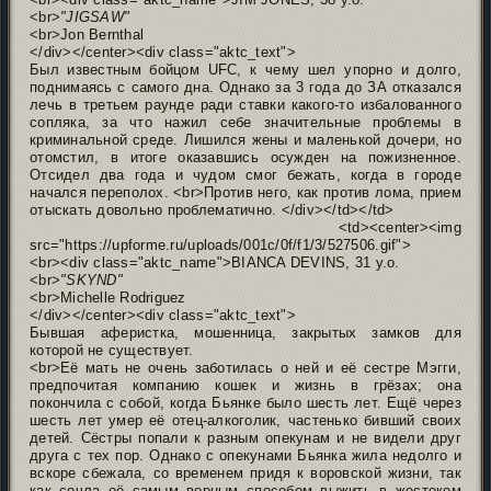
<br>
"JIGSAW"
<br>Jon Bernthal
</div></center><div class="aktc_text">
Был известным бойцом UFC, к чему шел упорно и долго,
поднимаясь с самого дна. Однако за 3 года до ЗА отказался
лечь в третьем раунде ради ставки какого-то избалованного
сопляка, за что нажил себе значительные проблемы в
криминальной среде. Лишился жены и маленькой дочери, но
отомстил, в итоге оказавшись осужден на пожизненное.
Отсидел два года и чудом смог бежать, когда в городе
начался переполох. <br>Против него, как против лома, прием
отыскать довольно проблематично. </div></td></td>
<td><center><img
src="https://upforme.ru/uploads/001c/0f/f1/3/527506.gif">
<br><div class="aktc_name">BIANCA DEVINS, 31 y.o.
<br>
"SKYND"
<br>Michelle Rodriguez
</div></center><div class="aktc_text">
Бывшая аферистка, мошенница, закрытых замков для
которой не существует.
<br>Её мать не очень заботилась о ней и её сестре Мэгги,
предпочитая компанию кошек и жизнь в грёзах; она
покончила с собой, когда Бьянке было шесть лет. Ещё через
шесть лет умер её отец-алкоголик, частенько бивший своих
детей. Сёстры попали к разным опекунам и не видели друг
друга с тех пор. Однако с опекунами Бьянка жила недолго и
вскоре сбежала, со временем придя к воровской жизни, так
как сочла её самым верным способом выжить в жестоком