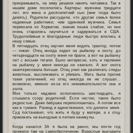
прихрамывать, на зиму решили нанять человека. Так в
нашем доме поселились Картеры: мужчина тридцати
лет, его жена и десятилетний сын (мне тогда было
девять). Родители рассудили, что другая семья более
надежные работники, чем одинокий мужчина. Семья
переехала из Хорватии, знание языка слабое, но они
очень старались научиться и задержаться в США.
Трудолюбивые и благодарные люди быстро влились в
нашу семью.
В пятнадцать отец научил меня водить трактор, потом
— пикап. Отец иногда ездил на рыбалку и охоту, до
четырнадцати на охоту меня не брали, а вот на рыбалку
лет с восьми тягали. Было интересно, хоть и терпения
на рыбалку у меня никогда не хватало. А вот охота
заинтересовала больше. Отец учил как различать следы
животных, выслеживать и убивать. Мать была против
таких увлечений, но отец никогда ее не слушал...
возможно, именно из-за его невнимательности она и
ушла.
Мне только недавно исполнилось шестнадцать, я
слышала ссору родителей. Если честно, такое было
редкостью. Даже бабушка переполошилась. А потом все
как в тумане. Развод и единственное, что делили: меня.
Суд постановил, что жить я буду у матери, а к отцу
приезжать на выходные и летние каникулы.
...
Когда начался ЗА я была на ранчо, мы почти год
прожили там на самообеспечении. Взрослые выходили