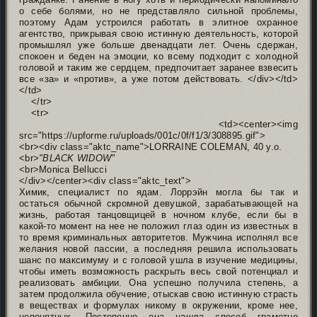
о себе болями, но не представляло сильной проблемы,
поэтому Адам устроился работать в элитное охранное
агентство, прикрывая свою истинную деятельность, которой
промышлял уже больше двенадцати лет. Очень сдержан,
спокоен и беден на эмоции, ко всему подходит с холодной
головой и таким же сердцем, предпочитает заранее взвесить
все «за» и «против», а уже потом действовать. </div></td>
</td>
</tr>
<tr>
<td><center><img
src="https://upforme.ru/uploads/001c/0f/f1/3/308895.gif">
<br><div class="aktc_name">LORRAINE COLEMAN, 40 y.o.
<br>
"BLACK WIDOW"
<br>Monica Bellucci
</div></center><div class="aktc_text">
Химик, специалист по ядам. Лоррэйн могла бы так и
остаться обычной скромной девушкой, зарабатывающей на
жизнь, работая танцовщицей в ночном клубе, если бы в
какой-то момент на нее не положил глаз один из известных в
то время криминальных авторитетов. Мужчина исполнял все
желания новой пассии, а последняя решила использовать
шанс по максимуму и с головой ушла в изучение медицины,
чтобы иметь возможность раскрыть весь свой потенциал и
реализовать амбиции. Она успешно получила степень, а
затем продолжила обучение, отыскав свою истинную страсть
в веществах и формулах никому в окружении, кроме нее,
непонятных. Постепенно она нашла способ грамотно