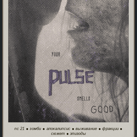
nc 21 ● зомби ● апокалипсис ● выживание ● фракции ●
сюжет ● эпизоды