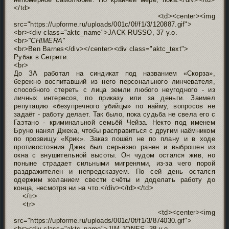
</td>
<td><center><img
src="https://upforme.ru/uploads/001c/0f/f1/3/120887.gif">
<br><div class="aktc_name">JACK RUSSO, 37 y.o.
<br>
"CHIMERA"
<br>Ben Barnes</div></center><div class="aktc_text">
Рубак в Сегрети.
<br>
До ЗА работал на синдикат под названием «Скорза»,
бережно воспитавший из него персонального линчевателя,
способного стереть с лица земли любого неугодного - из
личных интересов, по приказу или за деньги. Заимел
репутацию «безупречного убийцы» по найму, вопросов не
задаёт - работу делает. Так было, пока судьба не свела его с
Гаэтано - криминальной семьёй Чейза. Некто под именем
Бруно нанял Джека, чтобы расправиться с другим наёмником
по прозвищу «Крик». Заказ пошёл не по плану и в ходе
противостояния Джек был серьёзно ранен и выброшен из
окна с внушительной высоты. Он чудом остался жив, но
поныне страдает сильными мигренями, из-за чего порой
раздражителен и непредсказуем. По сей день остался
одержим желанием свести счёты и доделать работу до
конца, несмотря ни на что.</div></td></td>
</tr>
<tr>
<td><center><img
src="https://upforme.ru/uploads/001c/0f/f1/3/874030.gif">
<br><div class="aktc_name">JIM JONES, 38 y.o.