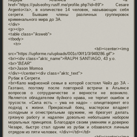
href="https://pulseofny.rusff.me/profile.php?id=89"> Cesare
Argento</a>, в количестве 14 человек, называющих себя
сегрети. Бывшие члены различных группировок
криминального мира до ЗА.
</div>
<p></p>
<table class="iksweb">
<tbody>
<tr>
<td><center><img
src="https://upforme.ru/uploads/001c/0f/f1/3/949286.gif">
<br><div class="aktc_name">RALPH SANTIAGO, 43 y.o.
<br>
"BEAR"
<br>Jason Momoa
</div></center><div class="aktc_text">
Рубак в Сегрети.
<br>Капо мафиозной семьи в которой состоял Чейз до ЗА -
Гаэтано, поэтому после повторной встречи в Альянсе
вопросов о сотрудничестве и верности не возникло.
Является обладателем буйного нрава, не терпит ошибок и
трусости. «Сила есть – ума не надо» - олицетворяет его
подход к жизни. Прекрасный боец, мастерски владеет
холодным и огнестрельным оружием, не брезгует делать
грязную работу и наделен довольно небольшим набором
моральных принципов. Благодаря своим умениям и доверию
Чезаре, быстро стал одним из рубак и обзавелся личным
отрядом из пяти человек. </div></td></td>
<td><center><img