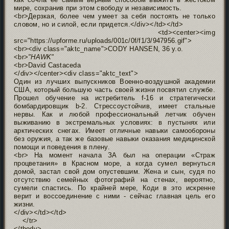
мире, сохранив при этом свободу и независимость.
<br>Дерзкая, более чем умеет за себя постоять не только
словом, но и силой, если придется.</div></td></td>
<td><center><img
src="https://upforme.ru/uploads/001c/0f/f1/3/947956.gif">
<br><div class="aktc_name">CODY HANSEN, 36 y.o.
<br>
"HAWK"
<br>David Castaсeda
</div></center><div class="aktc_text">
Один из лучших выпускников Военно-воздушной академии
США, который большую часть своей жизни посвятил службе.
Прошел обучение на истребитель f-16 и стратегически
бомбардировщик b-2. Стрессоустойчив, имеет стальные
нервы. Как и любой профессиональный летчик обучен
выживанию в экстремальных условиях: в пустынях или
арктических снегах. Имеет отличные навыки самообороны
без оружия, а так же базовые навыки оказания медицинской
помощи и поведения в плену.
<br> На момент начала ЗА был на операции «Страж
процветания» в Красном море, а когда сумел вернуться
домой, застал свой дом опустевшим. Жена и сын, судя по
отсутствию семейных фотографий на стенах, вероятно,
сумели спастись. По крайней мере, Коди в это искренне
верит и воссоединение с ними - сейчас главная цель его
жизни.
</div></td></td>
</tr>
</tbody>