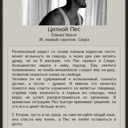
Цепной Пес
Edward Norton
38, верный соратник, Свора
Религиозный нацист со своим личным кодексом чести,
может вспыхнуть за секунду, а через две уже затеять
драку, но за 8 месяцев, что Пес пробыл в Своре,
большинство нашли к нему подход. Ему светило
пожизненное, но зомби-апокалипсис сыграл ему на руку,
позволив оказаться снова на свободе.
Человек он не сдержанный и вспыльчивый, сначала
делает, а после – думает. И именно это качество
помогло ему спасти укушенного за запястье товарища,
отрубив тому конечность в первые же секунды, пока
вирус не успел распространиться по организму. В
кризисных ситуациях Пес быстро принимает решения, за
это его и ценят больше всего.
С Кэтрин, пусть и не сразу, но смогли найти общий язык,
она спасла ему жизнь, а Пес не любит оставаться в
долгу.