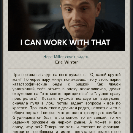
Hope Miller хочет видеть
Eric Winter
При первом взгляде на него думаешь: "О, какой крутой
мэн!" Но через пару минут понимаешь, что у этого парня
катастрофические беды с башкой. Как любой
уважающий себя эгоист в эпоху апокалипсиса, делит
окружение на "это может пригодиться" и "лучше сразу
пристрелить". Кстати, пушкой пользуется виртуозно:
сначала пуля в лоб, потом задает вопросы - все по
красоте. Прошлым своим делится редко, неохотно и то в
общих чертах. Говорят, что до всего трандеца с зомби и
блудницами он был то ли копом, то ли воякой, то ли
барыжил оружием на черном рынке. А может и все
сразу, why not? Теперь же хоть и состоит во фракции,
держится особняком и имеет репутацию редкостного