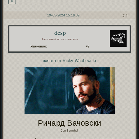
0
19-05-2024 15:19:39
4
desp
Автор:
Активный пользователь
Уважение:
+9
заявка от Ricky Wachowski
Ричард Вачовски
Jon Bernthal