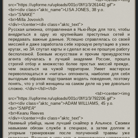
src="https://upforme.ru/uploads/001c/0f/f1/3/261442.gif">
<br><div class="aktc_name">LISA JONES, 38 y.o.
<br>
"SNAKE"
<br>Milla Jovovich
</div></center><div class="aktc_text">
Русская шпионка, отправленная в Нью-Йорк для того, чтобы
внедриться в одну из крупнейших преступных сетей и
передавать важные данные. Успешно справлялась со своей
миссией и даже заработала себе хорошую репутацию в узких
кругах, но ЗА спутал карты и сделал всю ее прошлую работу
бесполезной. Боевым искусствам и прочим премудростям
агента обучалась в лучшей академии России, прошла
строгий отбор и множество более простых миссий прежде,
чем оказаться на чужой территории. Умеет мастерски
перевоплощаться и «читать» оппонента, наиболее для себя
выгодным образом подстраивая модель поведения, поэтому
понять, что у этой женщины на самом деле на уме довольно
сложно. </div></td></td>
<td><center><img
src="https://upforme.ru/uploads/001c/0f/f1/3/792206.gif">
<br><div class="aktc_name">ADAM WILLIAMS, 45 y.o.
<br>
"SNIPER"
<br>Keanu Reeves
</div></center><div class="aktc_text">
Наемный убийца, ныне лучший снайпер в Альянсе. Своими
навыками обязан службе в спецназе, а затем долгим и
упорным тренировкам после полученной травмы уже
гражданке. Ранение в ногу хоть и периодически напоминало