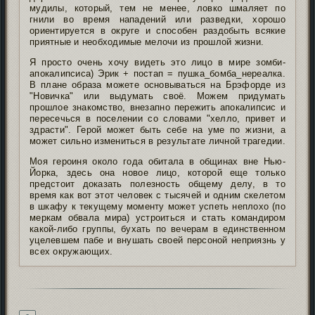
мудилы, который, тем не менее, ловко шмаляет по
гнили во время нападений или разведки, хорошо
ориентируется в округе и способен раздобыть всякие
приятные и необходимые мелочи из прошлой жизни.
Я просто очень хочу видеть это лицо в мире зомби-
апокалипсиса) Эрик + постап = пушка_бомба_нереалка.
В плане образа можете основываться на Брэфорде из
"Новичка" или выдумать своё. Можем придумать
прошлое знакомство, внезапно пережить апокалипсис и
пересечься в поселении со словами "хелло, привет и
здрасти". Герой может быть себе на уме по жизни, а
может сильно измениться в результате личной трагедии.
Моя героиня около года обитала в общинах вне Нью-
Йорка, здесь она новое лицо, которой еще только
предстоит доказать полезность общему делу, в то
время как вот этот человек с тысячей и одним скелетом
в шкафу к текущему моменту может успеть неплохо (по
меркам обвала мира) устроиться и стать командиром
какой-либо группы, бухать по вечерам в единственном
уцелевшем пабе и внушать своей персоной неприязнь у
всех окружающих.
Подпись автора