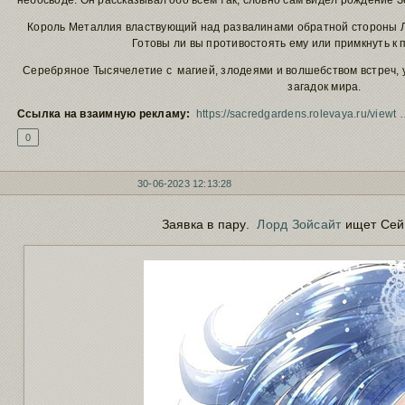
небосводе. Он рассказывал обо всем так, словно сам видел рождение З
Король Металлия властвующий над развалинами обратной стороны Л
Готовы ли вы противостоять ему или примкнуть к
Серебряное Тысячелетие с магией, злодеями и волшебством встреч,
загадок мира.
Ссылка на взаимную рекламу:
https://sacredgardens.rolevaya.ru/view
0
30-06-2023 12:13:28
Заявка в пару.
Лорд Зойсайт
ищет Сей