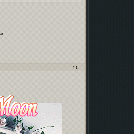
кламных баннеров
- проверь, чтоб не
ли!
нейро-скриптах и
безопасности
.
 фонда форума
иностранными картами
.
рошенных форумов
. Проверь, чтобы твой
ens
м не пропал!
1