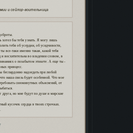
мии и сейлор-воительница
доброты.
нь хотел бы тебя узнать. Я могу лишь
лить тебя об усердии, об усидчивости,
 ты все-таки именно такая, какой тебя
 и восхитительна во владении словом, в
инаниях о позабытом этикете. А еще ты -
ных принцесс.
ы беспардонно надоедать при любой
что наша связь будет особенной. Что мое
, требовать сиюминутных объяснений, от
ыбаться.
г друга, но мне будут по душе и мирские
тный кусочек сердца в твоих строчках.
.
т