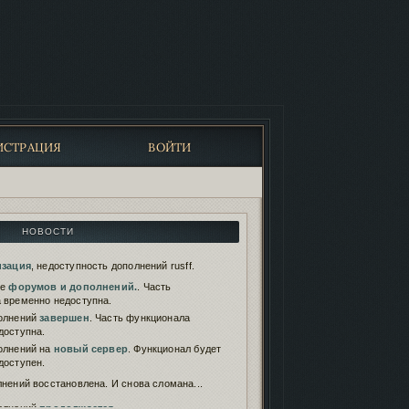
ИСТРАЦИЯ
ВОЙТИ
НОВОСТИ
изация
, недоступность дополнений rusff.
те
форумов и дополнений.
. Часть
 временно недоступна.
олнений
завершен
. Часть функционала
доступна.
олнений на
новый сервер
. Функционал будет
доступен.
нений восстановлена. И снова сломана...
олнений
продолжается
.