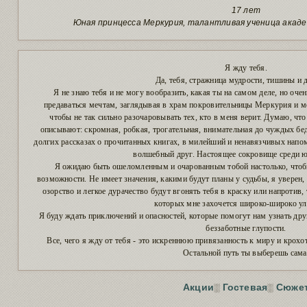
17 лет
Юная принцесса Меркурия, талантливая ученица акаде
Я жду тебя.
Да, тебя, стражница мудрости, тишины и 
Я не знаю тебя и не могу вообразить, какая ты на самом деле, но оче
предаваться мечтам, заглядывая в храм покровительницы Меркурия и мо
чтобы не так сильно разочаровывать тех, кто в меня верит. Думаю, что
описывают: скромная, робкая, трогательная, внимательная до чуждых бед
долгих рассказах о прочитанных книгах, в милейший и ненавязчивых напом
волшебный друг. Настоящее сокровище среди ю
Я ожидаю быть ошеломленным и очарованным тобой настолько, чтоб
возможности. Не имеет значения, какими будут планы у судьбы, я уверен, 
озорство и легкое дурачество будут вгонять тебя в краску или напротив
которых мне захочется широко-широко ул
Я буду ждать приключений и опасностей, которые помогут нам узнать дру
беззаботные глупости.
Все, чего я жду от тебя - это искреннюю привязанность к миру и крохо
Остальной путь ты выберешь сама
Акции
Гостевая
Сюже
░︎
░︎