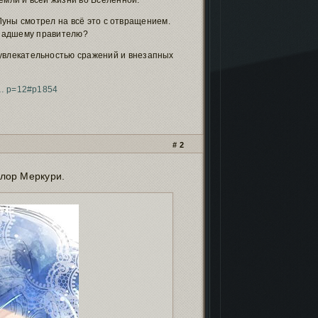
емли и всей жизни во Вселенной.
уны смотрел на всё это с отвращением.
 падшему правителю?
 увлекательностью сражений и внезапных
t … p=12#p1854
2
лор Меркури.