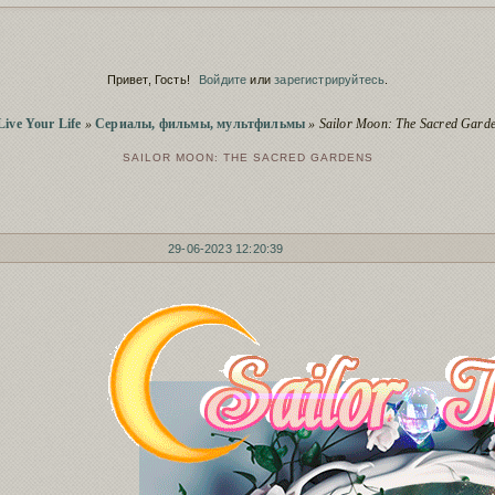
Скрытие ре
Сервис
заблокирова
Script
Полезное о 
Привет, Гость!
Войдите
или
зарегистрируйтесь
.
Сервис
Пополнение
Чистка заб
Live Your Life
»
Сериалы, фильмы, мультфильмы
»
Sailor Moon: The Sacred Gard
Сервис
старый фору
SAILOR MOON: THE SACRED GARDENS
29-06-2023 12:20:39