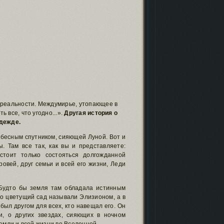
 реальности. Междумирье, утопающее в
ь все, что угодно...».
Другая история о
дежде.
ебесным спутником, сияющей Луной. Вот и
. Там все так, как вы и представляете:
стоит только состояться долгожданной
овей, друг семьи и всей его жизни, Леди
 Будто бы земля там обладала истинным
но цветущий сад называли Элизионом, а в
ыл другом для всех, кто навещал его. Он
и, о других звездах, сияющих в ночном