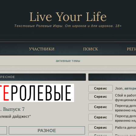
Live Your Life
Текстовые Ролевые Игры. От игроков и для игроков. 18+
Ы
УЧАСТНИКИ
ПОИСК
РЕГ
активные темы
ЕРЕСНОЕ
Сервис
Json,
автор
Сбой в рабо
Сервис
функционала
Переезд доп
Сервис
. Выпуск 7
временно не
Переезд доп
олевой дайджест"
Сервис
временно не
Сервис
Работа допол
РАЗНОЕ
Сервис
Починка доп