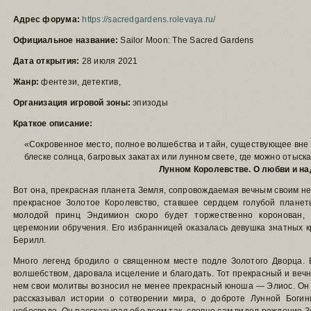
Адрес форума:
https://sacredgardens.rolevaya.ru/
Официальное название:
Sailor Moon: The Sacred Gardens
Дата открытия:
28 июля 2021
Жанр:
фентези, детектив,
Организация игровой зоны:
эпизоды
Краткое описание:
«Сокровенное место, полное волшебства и тайн, существующее вне
блеске солнца, багровых закатах или лунном свете, где можно отыскат
Лунном Королевстве. О любви и на
Вот она, прекрасная планета Земля, сопровождаемая вечным своим н
прекрасное Золотое Королевство, ставшее сердцем голубой планеты
молодой принц Эндимион скоро будет торжественно коронован, 
церемонии обручения. Его избранницей оказалась девушка знатных кр
Берилл.
Много легенд бродило о священном месте подле Золотого Дворца.
волшебством, даровала исцеление и благодать. Тот прекрасный и веч
нем свои молитвы возносил не менее прекрасный юноша — Элиос. Он б
рассказывал истории о сотворении мира, о доброте Лунной Богин