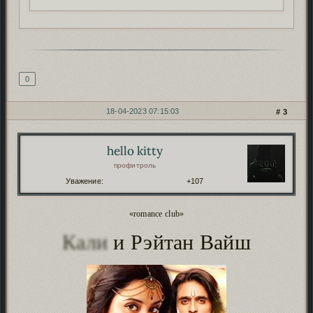
Подпись автора
0
18-04-2023 07:15:03
3
hello kitty
Автор:
профитроль
Уважение:
+107
«romance club»
Кали
и Рэйтан Вайш