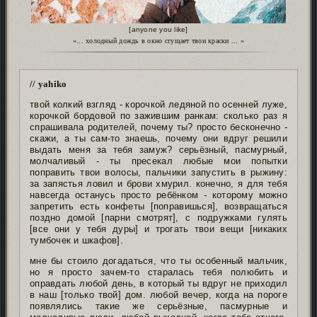
[anyone you like]
«... холодный дождь в окно сгущает твои краски ... »
// yahiko
твой колкий взгляд - корочкой ледяной по осенней луже,
корочкой бордовой по зажившим ранкам: сколько раз я
спрашивала родителей, почему ты? просто бесконечно -
скажи, а ты сам-то знаешь, почему они вдруг решили
выдать меня за тебя замуж? серьёзный, пасмурный,
молчаливый - ты пресекал любые мои попытки
поправить твои волосы, пальчики запустить в рыжину:
за запястья ловил и брови хмурил. конечно, я для тебя
навсегда останусь просто ребёнком - которому можно
запретить есть конфеты [поправишься], возвращаться
поздно домой [парни смотрят], с подружками гулять
[все они у тебя дуры] и трогать твои вещи [никаких
тумбочек и шкафов].
мне бы стоило догадаться, что ты особенный мальчик,
но я просто зачем-то старалась тебя полюбить и
оправдать любой день, в который ты вдруг не приходил
в наш [только твой] дом. любой вечер, когда на пороге
появлялись такие же серьёзные, пасмурные и