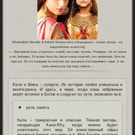
[Madirakshi Mundle & Ashish Sharma (все обсуждаемо, только прошу - не
европейские аналоги)]
«— Внутренняя боль от разлуки с семьёй, она очень глубока. Очевидно, что его жизнь
в его любимых. Её можно было бы спасти только встречей с его любимыми. Хотя бы
один раз. Но его страдания не позволят ему дождаться воссоединения с ними. А мы
лишь можем дать ему нашу любовь.»
Кали и Шива – супруги. Их история любви уникальна и
многогранна. И здесь, в мире, когда лишь избранные
верят истинно в Богов и следуют их пути, возможно всё.
роль занята
Кали – прекрасная и опасная, Тёмная матерь,
ожидающая Кали-Югу, когда можно будет
уничтожить этот мир. Её воинственный образ
является Амале, его вижу и я. Моя Богиня, которую