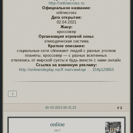
http://onlinecross.ru
Официальное название:
onlinecross
Дата открытия:
02.04.2021
Жанр:
кроссовер
Организация игровой зоны:
эпизодическая система
Краткое описание:
социальные сети сближают людей с разных уголков
планеты, кроссовер — с разных вселенных.
отвлекись от мирской суеты и будь вместе с нами
онлайн
.
Ссылка на взаимную рекламу:
http://onlineroleplay.rusff.me/viewtopi … 15#p128953
Подпись автора
-1
30-03-2023 06:31:23
2
online
Автор:
24/7