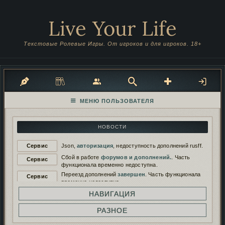
Live Your Life
Текстовые Ролевые Игры. От игроков и для игроков. 18+
НОВОСТИ
Сервис
Json,
авторизация
, недоступность дополнений rusff.
Сбой в работе
форумов и дополнений.
. Часть
Сервис
функционала временно недоступна.
Переезд дополнений
завершен
. Часть функционала
Сервис
временно недоступна.
Переезд дополнений на
новый сервер
. Функционал
НАВИГАЦИЯ
Сервис
будет временно недоступен.
Работа дополнений восстановлена. И снова
РАЗНОЕ
Сервис
сломана...