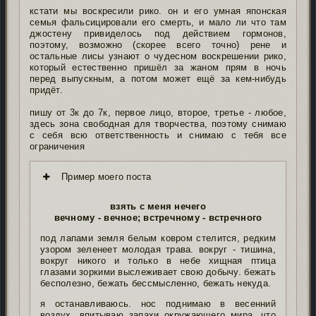
кстати мы воскресили рико. он и его умная японская
семья фальсицировали его смерть, и мало ли что там
джостену привиделось под действием гормонов,
поэтому, возможно (скорее всего точно) рене и
остальные лисы узнают о чудесном воскрешении рико,
который естественно пришёл за жаном прям в ночь
перед выпускным, а потом может ещё за кем-нибудь
придёт.
пишу от 3к до 7к, первое лицо, второе, третье - любое,
здесь зона свободная для творчества, поэтому снимаю
с себя всю ответственность и снимаю с тебя все
ограничения
Пример моего поста
взять с меня нечего
вечному - вечное; встречному - встречного
под лапами земля белым ковром стелится, редким
узором зеленеет молодая трава. вокруг - тишина,
вокруг никого и только в небе хищная птица
глазами зоркими выслеживает свою добычу. бежать
бесполезно, бежать бессмысленно, бежать некуда.
я останавливаюсь. нос поднимаю в весенний
воздух, впитываю запахи окружающего мира, что