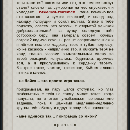
тени кажется? кажется или нет, что темнее вокруг
стало? словно час суморочья на лес опускается и
холодает…
кажется-кажется…
тебе, конечно всё
это кажется - и сумрак вечерний, и холод под
накидку ползущий и оскал волчий. ближе к тебе
подхожу, совсем без угрозы, с открытой улыбкой
доброжелательной. за ручку холодную тебя
осторожно беру. она замёрзла совсем, хочешь
согрею? видимо хочешь, раз не сопротивляешься и
я лёгком поклоне ладошку твою к губам подношу,
но не касаюсь - неприлично это, а обижать тебя не
хочу, только глазами внимательными слежу за
твоей реакцией. испугалась, бедняжка, дрожишь
вся, а я прислушиваюсь к сердечку твоему.
быстрое такое, частое, трепетное, бьётся словно
птичка в клетке.
-
не бойся... это просто игра такая.
прихрамывая, на пару шагов отступаю, но глаз
любопытных с тебя не свожу. милая такая, когда
напугана, но в ответ улыбаешься, вопросы мне
задаёшь, пока я шажками медленно-медленно
кругом тебя обхожу и вдруг голову вбок наклоняю.
⁃
мне одиноко так... поиграешь со мной?
п р я ч ь с я