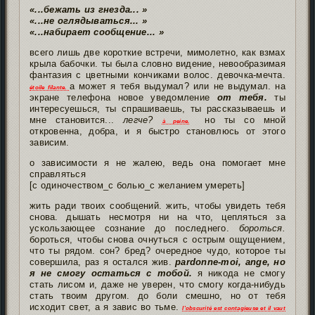
«...бежать из гнезда... »
«...не оглядываться... »
«...набирает сообщение... »
всего лишь две короткие встречи, мимолетно, как взмах
крыла бабочки. ты была словно видение, невообразимая
фантазия с цветными кончиками волос. девочка-мечта.
а может я тебя выдумал? или не выдумал. на
étoile filante.
экране телефона новое уведомление
от тебя.
ты
интересуешься, ты спрашиваешь, ты рассказываешь и
мне становится...
легче?
но ты со мной
à peine.
откровенна, добра, и я быстро становлюсь от этого
зависим.
о зависимости я не жалею, ведь она помогает мне
справляться
[с одиночеством_с болью_с желанием умереть]
жить ради твоих сообщений. жить, чтобы увидеть тебя
снова. дышать несмотря ни на что, цепляться за
ускользающее сознание до последнего.
бороться.
бороться, чтобы снова очнуться с острым ощущением,
что ты рядом. сон? бред? очередное чудо, которое ты
совершила, раз я остался жив.
pardonne-moi, ange, но
я не смогу остаться с тобой.
я никода не смогу
стать лисом и, даже не уверен, что смогу когда-нибудь
стать твоим другом. до боли смешно, но от тебя
исходит свет, а я завис во тьме.
l'obscurité est contagieuse et il vaut