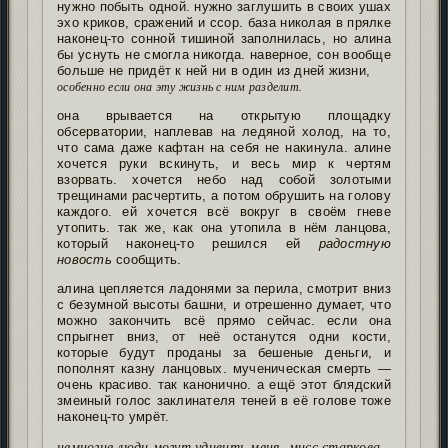
нужно побыть одной. нужно заглушить в своих ушах
эхо криков, сражений и ссор. база николая в прялке
наконец-то сонной тишиной заполнилась, но алина
бы уснуть не смогла никогда. наверное, сон вообще
больше не придёт к ней ни в один из дней жизни,
особенно если она эту жизнь с ним разделит.
она врывается на открытую площадку
обсерватории, наплевав на ледяной холод, на то,
что сама даже кафтан на себя не накинула. алине
хочется руки вскинуть, и весь мир к чертям
взорвать. хочется небо над собой золотыми
трещинами расчертить, а потом обрушить на голову
каждого. ей хочется всё вокруг в своём гневе
утопить. так же, как она утопила в нём ланцова,
который наконец-то решился ей
радостную
новость
сообщить.
алина цепляется ладонями за перила, смотрит вниз
с безумной высоты башни, и отрешенно думает, что
можно закончить всё прямо сейчас. если она
спрыгнет вниз, от неё останутся одни кости,
которые будут проданы за бешеные деньги, и
пополнят казну ланцовых. мученическая смерть —
очень красиво. так канонично. а ещё этот блядский
змеиный голос заклинателя теней в её голове тоже
наконец-то умрёт.
немногие люди могут удивить меня, мисс старкова.