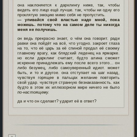
она наклоняется к дарклингу ниже, так, чтобы
видеть его лицо ещё лучше. так, чтобы ни одну его
проклятую эмоцию мимо себя не пропустить.
— упивайся свой властью надо мной, пока
можешь. потому что на самом деле ты никогда
меня не получишь.
он ведь прекрасно знает, о чём она говорит. ради
равки она пойдёт на всё, что угодно. закроет глаза
на то, что её царь за её спиной продал её своему
главному врагу, как блядский леденец на ярмарке.
но если дарклинг считает, будто алина сможет
искренне принадлежать ему после всего этого... он
либо безумец, либо самоуверенный идиот. может
быть, и то и другое. она отступает на шаг назад,
чувствуя горящее в пальцах желание повторить
свой удар. чувствуя странную безнаказанность. как
будто в этом их иллюзорном мире ничего не было
по-настоящему.
да и что он сделает? ударит её в ответ?
Подпись автора