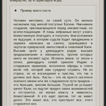
комфортно, ну и гарантирую игры)
Пример моего поста
Человек ничтожен, по своей сути. Он мелкое
насекомое под мягкой поступью Богини. Никчемное
создание, пресмыкающееся перед неизвестным, но
всепоглощающим. И лишь избранные могут узнать
божественную благодать и получить благословение
на будущее, в котором судьба будет предрешена и
заранее написана на свитке, хранящемся в
чертогах прекрасной, милостивой и гневливой Кали.
Высшие цели у двенадцати родов, высшие
предназначения и обязанности, против которых
никто не посмеет идти. Испокон веков, от эпохи к
эпохе, двенадцать семей хранили Индию и
следовали правилам, исполняли обряды и чтили
волю той, которой нам суждено служить. Не из
страха, но из восхищения и чувства, что так и
должно всё быть. Касты – это не просто носители
знатного имени или же следователи пути предков –
это большее, многим большее. Глухой не услышит
шепот Кали, но ощутит предел своих возможностей
и отступится, не желая впасть в немилость
божественной. А кто идет против, тот не живет
долго. Это знают все, это чувствуют все, этого
сторонятся все.