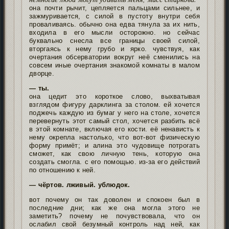
она почти рычит, цепляется пальцами сильнее, и
зажмуривается, с силой в пустоту внутри себя
проваливаясь. обычно она едва тянула за их нить,
входила в его мысли осторожно. но сейчас
буквально снесла все границы своей силой,
вторгаясь к нему грубо и ярко. чувствуя, как
очертания обсерватории вокруг неё сменились на
совсем иные очертания знакомой комнаты в малом
дворце.
— ты.
она цедит это короткое слово, выхватывая
взглядом фигуру дарклинга за столом. ей хочется
поджечь каждую из бумаг у него на столе, хочется
перевернуть этот самый стол, хочется разбить всё
в этой комнате, включая его кости. её ненависть к
нему окрепла настолько, что вот-вот физическую
форму примёт; и алина это чудовище потрогать
сможет, как свою личную тень, которую она
создать смогла. с его помощью. из-за его действий
по отношению к ней.
— чёртов. лживый. ублюдок.
вот почему он так доволен и спокоен был в
последние дни; как же она могла этого не
заметить? почему не почувствовала, что он
ослабил свой безумный контроль над ней, как