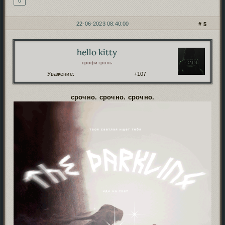
0
22-06-2023 08:40:00
5
hello kitty
Автор:
профитроль
Уважение:
+107
срочно. срочно. срочно.