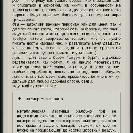
раз
— я попрошу вас забыть сериал, как страшный сон,
и опираться в основном на книги. в особенности на
трилогию алины, конечно, но и дилогия коли + шестёрка
воронов будут хорошим бонусом для понимания мира
гришаверса.
два
— дарклинг важный персонаж как для меня, так и
для основного каста, который есть на форуме, его очень
ждут ещё зоечка и коля, да и женя наверняка тоже. я не
требую ничего сверхъестественного, мне не нужно
писать посты каждый час, и развлекать меня двадцать
четыре на семь, но саша — один из главных героев этой
истории, и это нужно понимать и учитывать)
три
— для старта берём "штурм и буря", а дальше
развлекаемся, как хотим. я не люблю переписывать
книги до последней буквы, и не жду того же от вас.
любые подробности, пожелания и хэдканоны обсудим
лично, или в кастовой теме. врывайтесь ко мне в личку,
дальше дам любой удобный способ связи.
жду, мой суверенный с:
пример моего поста
металлическая лестница жалобно под её
подошвами скрипит, но алина останавливаться не
намерена. едва ли по сторонам смотрит, взлетая
всё выше и выше с каждым этажом. ей срочно
нужно на пробирающий до костей морозный воздух,