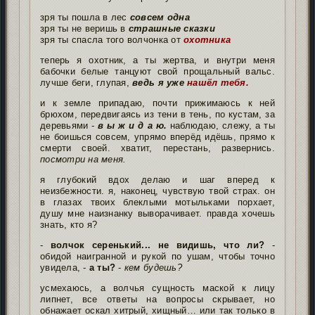
зря ты пошла в лес
совсем одна
зря ты не веришь в
страшные сказки
зря ты спасла того волчонка от
охотника
теперь я охотник, а ты жертва, и внутри меня
бабочки белые танцуют свой прощальный вальс.
лучше беги, глупая,
ведь я уже
нашёл тебя.
и к земле припадаю, почти прижимаюсь к ней
брюхом, передвигаясь из тени в тень, по кустам, за
деревьями -
в ы ж и д а ю.
наблюдаю, слежу, а ты
не боишься совсем, упрямо вперёд идёшь, прямо к
смерти своей. хватит, перестань, развернись.
посмотри на меня.
я глубокий вдох делаю и шаг вперед к
неизбежности. я, наконец, чувствую твой страх. он
в глазах твоих блеклыми мотыльками порхает,
душу мне наизнанку выворачивает. правда хочешь
знать, кто я?
-
волчок серенький... не видишь, что ли?
-
обидой наигранной и рукой по ушам, чтобы точно
увидела, -
а ты?
-
кем будешь?
усмехаюсь, а волчья сущность маской к лицу
липнет, все ответы на вопросы скрывает, но
обнажает оскал хитрый, хищный… или так только в