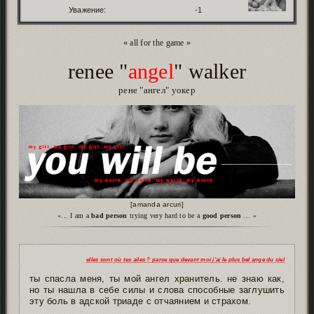
Уважение:
-1
« all for the game »
renee "
angel
" walker
рене "ангел" уокер
[amanda arcuri]
«... I am a
bad person
trying very hard to be a
good person
... »
elles sont où tes ailes ? parce que devant moi j’ai le plus bel ange du ciel
ты спасла меня, ты мой ангел хранитель. не знаю как,
но ты нашла в себе силы и слова способные заглушить
эту боль в адской триаде с отчаянием и страхом.