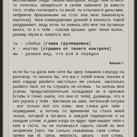
молчаливые люди. любой выходной, когда тебе отчего-
то хотелось запереться в своём кабинете [и вместо
того, чтобы поговорить со мной, ты откупался деньгами,
небрежно брошенными на стол или мою банковскую
карточку]. твои командировки длиной в вечность порой
раздражают, ведь если ты знаешь обо мне так пугающе
много, то я о тебе - совсем крошки: цвет твоих волос,
размер обуви и, кажется, всё.
ты -
убийца
[
глава группировки
]
я -
жертва
[
страшно от твоего контроля
]
мы - делаем вид, что всё в порядке
konan //
если бы ты дала мне хотя бы одну лишнюю секунду на
разговор, то поняла бы, что мы с тобой очень похожи и
моё сердце разбито настолько же сильно, насколько
разбито твоё. но ты слушать не хочешь - ты шлёшь мне
угрозы, предусмотрительно складывая их в оригами
[чтобы я точно знала, что они от тебя]. думаешь, что я
его
украла у тебя - бантиком на шею, петелькой потуже
- вот только всё это ложь. мои слова для тебя -
оправдания, а потому со временем ты стала моей
тенью, которой я пугаюсь в каждой подворотне и за
каждым углом. и даже когда
он
вдруг приглашает тебя к
нам в гости, ты не пытаешься скрыть своей ко мне
неприязни [зато так сильно скрываешь свои слёзы -
прямо как я]. грязь, мерзость, шваль - все слова,