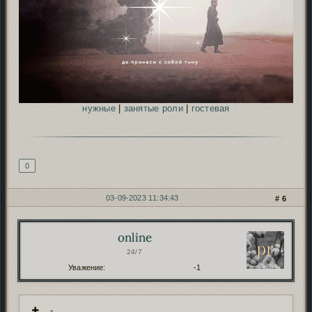
нужные
|
занятые роли
|
гостевая
Подпись автора
0
03-09-2023 11:34:43
6
online
Автор:
24/7
Уважение:
-1
-