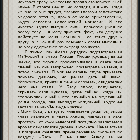
исчезает сразу, как только правда становится к ней
ближе. В страхе бежит, без оглядки, а я жду. Когда
же она ко мне придет, сверкая глазами золотистого
медового оттенка, дрожа от моих прикосновений,
будто лепестки белоснежной магнолии. И это
чувство, будто импульс силы, пробегающийся по
всему телу – я могу признать факт, что девушка
действует на меня необычно. Нас тянет друг к
другу, а я каждый раз улыбаюсь своим мыслям и
не могу сдержаться от очередного жеста.
Я помню, как Амала украдкой подсмотрела за
Майтхуной в храме Богини. Помню румянец на её
щеках, что хорошо просматривался в свете огня
свечей, как она заворожено, посмотрела на меня, а
потом сбежала. Я мог бы своему слуге приказать
поймать девчонку, но решил дать ей шанс.
Успокоиться, придти в себя и осознать, свидетелем
чего она стала. У Басу плохо, получается,
скрывать свои чувства, даже сейчас, когда мы
столкнулись с ней чисто случайно на опустевшей
улице города, она выглядит испуганной, будто её
застали за какой-нибудь кражей.
- Мисс Кхан, - на губах появляется усмешка, синие
глаза сверкают в свете солнца, завлекая в свои
просторы, от кожи невесомой поступью разлетается
аромат сандалового дерева и муската. Ненавистная
и позорная фамилия пренебрежением скользит по
воздуху. «Басу». Я не виню Амалу за не