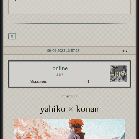
Подпись автора
0
09-09-2023 13:57:13
7
online
Автор:
24/7
Уважение:
-1
« naruto »
yahiko × konan