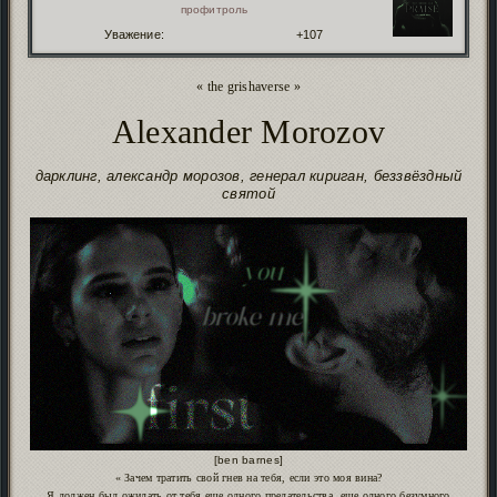
профитроль
Уважение:
+107
« the grishaverse »
Alexander Morozov
дарклинг, александр морозов, генерал кириган, беззвёздный
святой
[ben barnes]
« Зачем тратить свой гнев на тебя, если это моя вина?
Я должен был ожидать от тебя еще одного предательства, еще одного безумного