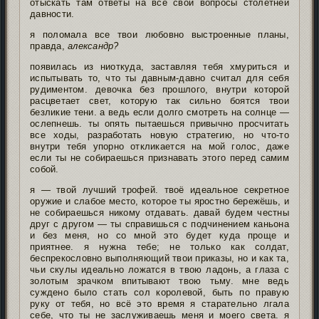
отыскать там ответы на все свои вопросы столетней
давности.
я поломала все твои любовно выстроенные планы,
правда,
александр?
появилась из ниоткуда, заставляя тебя хмуриться и
испытывать то, что ты давным-давно считал для себя
рудиментом. девочка без прошлого, внутри которой
расцветает свет, которую так сильно боятся твои
безликие тени. а ведь если долго смотреть на солнце —
ослепнешь. ты опять пытаешься привычно просчитать
все ходы, разработать новую стратегию, но что-то
внутри тебя упорно откликается на мой голос, даже
если ты не собираешься признавать этого перед самим
собой.
я — твой лучший трофей. твоё идеальное секретное
оружие и слабое место, которое ты яростно бережёшь, и
не собираешься никому отдавать. давай будем честны
друг с другом — ты справишься с подчинением каньона
и без меня, но со мной это будет куда проще и
приятнее. я нужна тебе; не только как солдат,
беспрекословно выполняющий твои приказы, но и как та,
чьи скулы идеально ложатся в твою ладонь, а глаза с
золотым зрачком впитывают твою тьму. мне ведь
суждено было стать сол королевой, быть по правую
руку от тебя, но всё это время я старательно лгала
себе, что ты не заслуживаешь меня и моего света. я