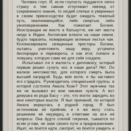
Человек глуп. И, если глупость поддается легко
страху и тем самым отпугивает невежд от
сокровенного знания, то людей слепых и уверенных
в своем превосходстве будет ожидать тяжелый
путь, оканчивающийся, либо смертью, либо
умопомрачением. Как пожелает Богиня.
Иностранцам не место в Калькутте, им нет места
нигде в Индии. Англичане влезли на наши земли,
будто паразиты, пожирающие зеленые листья чая.
Колонизировали священные просторы Богини,
пытаясь уничтожить нашу веру, устроили
беспорядки и перевороты, и как итог, попали в
ловушку, которую сами же для себя создали.
Испытывал ли я жалость к дипломату, который
первым решил сунуть нос в наши дела? Нет. Он
жалкое ничтожество, для которого смерть была
высшей наградой. Будь моя воля, я бы заставил
его страдать. Руководитель специальной группы, в
которой состояла Амала Кхан? Этот мужчина так
же не вызывал во мне никаких чувств. А вот
девушка из рода Басу – это, что могло зародить во
мне некоторые мысли. Я был причиной, по которой
Амала вернулась в родной город. Я был
источником её проблем, и я же могу стать
решением её неурядиц и ответами на все её
вопросы. Она будто слепой тигренок, тыкается по
всем углам, не зная своего пути и предназначения.
Ищет, но боится идти, смотрит, но боится увидеть и