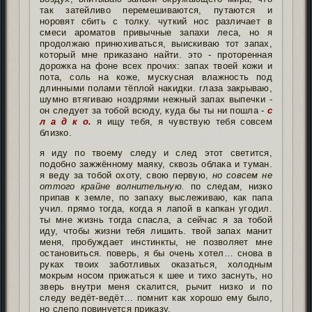
так затейливо перемешиваются, путаются и
норовят сбить с толку. чуткий нос различает в
смеси ароматов привычные запахи леса, но я
продолжаю принюхиваться, выискиваю тот запах,
который мне приказано найти. это - проторенная
дорожка на фоне всех прочих: запах твоей кожи и
пота, соль на коже, мускусная влажность под
длинными полами тёплой накидки. глаза закрываю,
шумно втягиваю ноздрями нежный запах выпечки -
он следует за тобой всюду, куда бы ты ни пошла -
с
л а д к о.
я ищу тебя, я чувствую тебя совсем
близко.
я иду по твоему следу и след этот светится,
подобно зажжённому маяку, сквозь облака и туман.
я веду за тобой охоту, свою первую,
но совсем не
оттого крайне волнительную.
по следам, низко
припав к земле, по запаху выслеживаю, как папа
учил. прямо тогда, когда я лапой в капкан угодил.
ты мне жизнь тогда спасла, а сейчас я за тобой
иду, чтобы жизни тебя лишить. твой запах манит
меня, пробуждает инстинкты, не позволяет мне
остановиться. поверь, я бы очень хотел… снова в
руках твоих заботливых оказаться, холодным
мокрым носом прижаться к шее и тихо заснуть, но
зверь внутри меня скалится, рычит низко и по
следу ведёт-ведёт… помнит как хорошо ему было,
но слепо повинуется приказу.