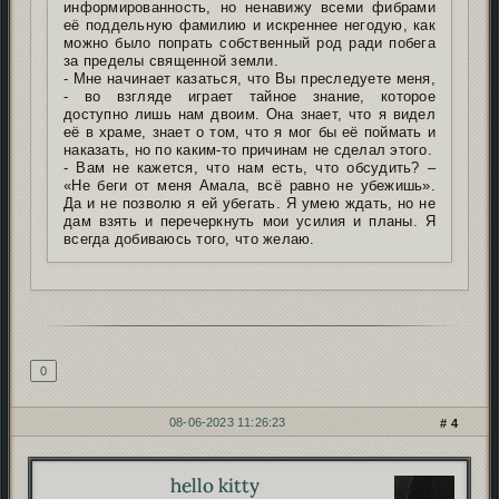
информированность, но ненавижу всеми фибрами
её поддельную фамилию и искреннее негодую, как
можно было попрать собственный род ради побега
за пределы священной земли.
- Мне начинает казаться, что Вы преследуете меня,
- во взгляде играет тайное знание, которое
доступно лишь нам двоим. Она знает, что я видел
её в храме, знает о том, что я мог бы её поймать и
наказать, но по каким-то причинам не сделал этого.
- Вам не кажется, что нам есть, что обсудить? –
«Не беги от меня Амала, всё равно не убежишь».
Да и не позволю я ей убегать. Я умею ждать, но не
дам взять и перечеркнуть мои усилия и планы. Я
всегда добиваюсь того, что желаю.
Подпись автора
0
08-06-2023 11:26:23
4
hello kitty
Автор: