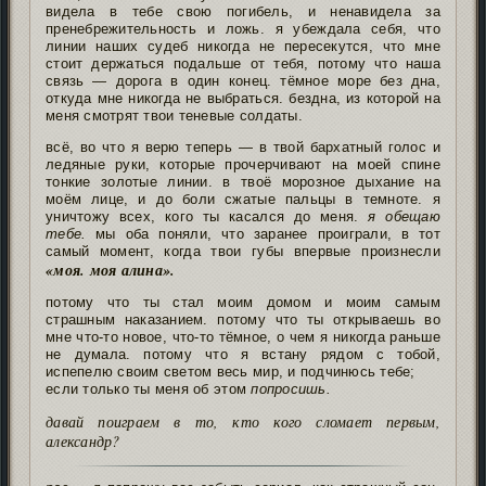
видела в тебе свою погибель, и ненавидела за
пренебрежительность и ложь. я убеждала себя, что
линии наших судеб никогда не пересекутся, что мне
стоит держаться подальше от тебя, потому что наша
связь — дорога в один конец. тёмное море без дна,
откуда мне никогда не выбраться. бездна, из которой на
меня смотрят твои теневые солдаты.
всё, во что я верю теперь — в твой бархатный голос и
ледяные руки, которые прочерчивают на моей спине
тонкие золотые линии. в твоё морозное дыхание на
моём лице, и до боли сжатые пальцы в темноте. я
уничтожу всех, кого ты касался до меня.
я обещаю
тебе.
мы оба поняли, что заранее проиграли, в тот
самый момент, когда твои губы впервые произнесли
«моя. моя алина».
потому что ты стал моим домом и моим самым
страшным наказанием. потому что ты открываешь во
мне что-то новое, что-то тёмное, о чем я никогда раньше
не думала. потому что я встану рядом с тобой,
испепелю своим светом весь мир, и подчинюсь тебе;
если только ты меня об этом
попросишь.
давай поиграем в то, кто кого сломает первым,
александр?