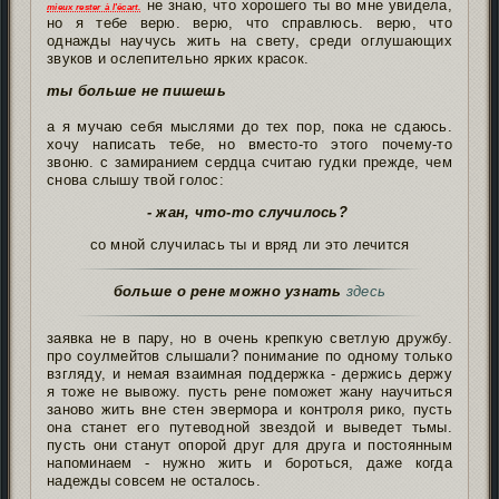
не знаю, что хорошего ты во мне увидела,
mieux rester à l'écart.
но я тебе верю. верю, что справлюсь. верю, что
однажды научусь жить на свету, среди оглушающих
звуков и ослепительно ярких красок.
ты больше не пишешь
а я мучаю себя мыслями до тех пор, пока не сдаюсь.
хочу написать тебе, но вместо-то этого почему-то
звоню. с замиранием сердца считаю гудки прежде, чем
снова слышу твой голос:
- жан, что-то случилось?
со мной случилась ты и вряд ли это лечится
больше о рене можно узнать
здесь
заявка не в пару, но в очень крепкую светлую дружбу.
про соулмейтов слышали? понимание по одному только
взгляду, и немая взаимная поддержка - держись держу
я тоже не вывожу. пусть рене поможет жану научиться
заново жить вне стен эвермора и контроля рико, пусть
она станет его путеводной звездой и выведет тьмы.
пусть они станут опорой друг для друга и постоянным
напоминаем - нужно жить и бороться, даже когда
надежды совсем не осталось.