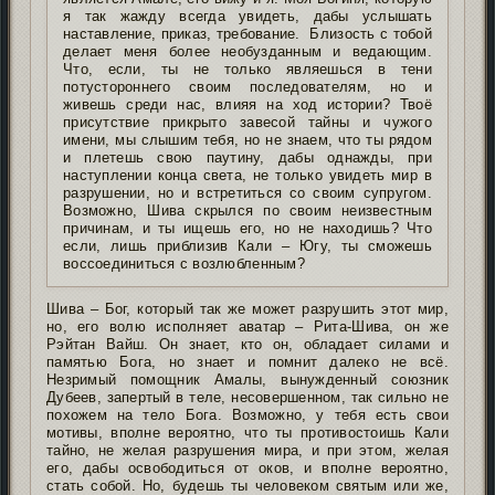
я так жажду всегда увидеть, дабы услышать
наставление, приказ, требование. Близость с тобой
делает меня более необузданным и ведающим.
Что, если, ты не только являешься в тени
потустороннего своим последователям, но и
живешь среди нас, влияя на ход истории? Твоё
присутствие прикрыто завесой тайны и чужого
имени, мы слышим тебя, но не знаем, что ты рядом
и плетешь свою паутину, дабы однажды, при
наступлении конца света, не только увидеть мир в
разрушении, но и встретиться со своим супругом.
Возможно, Шива скрылся по своим неизвестным
причинам, и ты ищешь его, но не находишь? Что
если, лишь приблизив Кали – Югу, ты сможешь
воссоединиться с возлюбленным?
Шива – Бог, который так же может разрушить этот мир,
но, его волю исполняет аватар – Рита-Шива, он же
Рэйтан Вайш. Он знает, кто он, обладает силами и
памятью Бога, но знает и помнит далеко не всё.
Незримый помощник Амалы, вынужденный союзник
Дубеев, запертый в теле, несовершенном, так сильно не
похожем на тело Бога. Возможно, у тебя есть свои
мотивы, вполне вероятно, что ты противостоишь Кали
тайно, не желая разрушения мира, и при этом, желая
его, дабы освободиться от оков, и вполне вероятно,
стать собой. Но, будешь ты человеком святым или же,