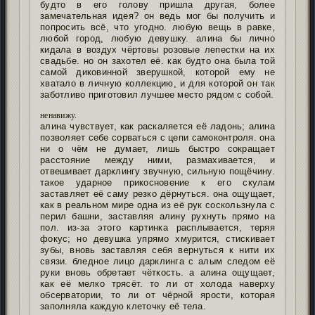
будто в его голову пришла другая, более
замечательная идея? он ведь мог бы получить и
попросить всё, что угодно. любую вещь в равке,
любой город, любую девушку. алина бы лично
кидала в воздух чёртовы розовые лепестки на их
свадьбе. но он захотел её. как будто она была той
самой диковинной зверушкой, которой ему не
хватало в личную коллекцию, и для которой он так
заботливо приготовил лучшее место рядом с собой.
ненавижу.
алина чувствует, как раскаляется её ладонь; алина
позволяет себе сорваться с цепи самоконтроля. она
ни о чём не думает, лишь быстро сокращает
расстояние между ними, размахивается, и
отвешивает дарклингу звучную, сильную пощёчину.
такое ударное прикосновение к его скулам
заставляет её саму резко дёрнуться. она ощущает,
как в реальном мире одна из её рук соскользнула с
перил башни, заставляя алину рухнуть прямо на
пол. из-за этого картинка расплывается, теряя
фокус; но девушка упрямо хмурится, стискивает
зубы, вновь заставляя себя вернуться к нити их
связи. бледное лицо дарклинга с алым следом её
руки вновь обретает чёткость. а алина ощущает,
как её мелко трясёт. то ли от холода наверху
обсерватории, то ли от чёрной ярости, которая
заполняла каждую клеточку её тела.