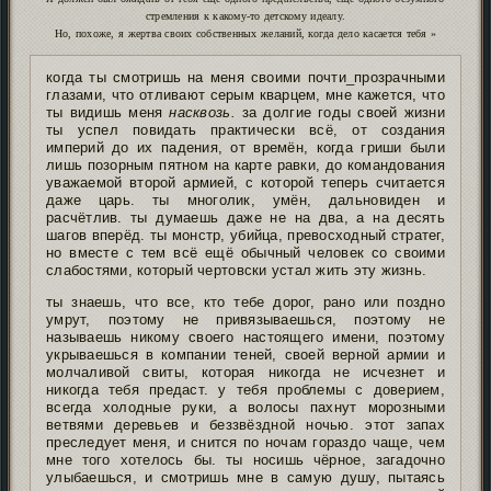
стремления к какому-то детскому идеалу.
Но, похоже, я жертва своих собственных желаний, когда дело касается тебя »
когда ты смотришь на меня своими почти_прозрачными
глазами, что отливают серым кварцем, мне кажется, что
ты видишь меня
насквозь.
за долгие годы своей жизни
ты успел повидать практически всё, от создания
империй до их падения, от времён, когда гриши были
лишь позорным пятном на карте равки, до командования
уважаемой второй армией, с которой теперь считается
даже царь. ты многолик, умён, дальновиден и
расчётлив. ты думаешь даже не на два, а на десять
шагов вперёд. ты монстр, убийца, превосходный стратег,
но вместе с тем всё ещё обычный человек со своими
слабостями, который чертовски устал жить эту жизнь.
ты знаешь, что все, кто тебе дорог, рано или поздно
умрут, поэтому не привязываешься, поэтому не
называешь никому своего настоящего имени, поэтому
укрываешься в компании теней, своей верной армии и
молчаливой свиты, которая никогда не исчезнет и
никогда тебя предаст. у тебя проблемы с доверием,
всегда холодные руки, а волосы пахнут морозными
ветвями деревьев и беззвёздной ночью. этот запах
преследует меня, и снится по ночам гораздо чаще, чем
мне того хотелось бы. ты носишь чёрное, загадочно
улыбаешься, и смотришь мне в самую душу, пытаясь