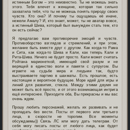
истинным Богом – это неизвестно. Ты не можешь знать
этого. Тебя влечет к женщине, которая так сильно
захватила тебя, что ты не можешь понять природу своих
чувств. Кто она? И почему ты ощущаешь её иначе,
нежели Амалу? И, кто знает, может, ты не аватар вовсе,
а истинный Шива, который был вынужден стать тем, кто
он есть сейчас?
Я предлагаю вам противоречие эмоций и чувств.
Противоборство взглядов и стремлений, и при этом,
желание быть вместе друг с другом. Как когда-то Рама
и Сита, как когда-то Шива и Кали, как теперь Кали и
Рита-Шива. Ничего не будет просто. Кали может считать
Рэйтана марионеткой, имеющей свой разум и не
верящей в единство воли и памяти с супругом. Вы
играете на судьбе мира и людьми так, будто
выстраиваете партию в шахматы. Есть прошлое, есть
настоящее и вероятное будущее. Море идей для игры и
линий для развития, стекла. Между этими двумя не
может быть всё просто, и от этого возникающая интрига
ещё интереснее. Приходите оба, Вы прекрасны и мы вас
очень ждем.
Прошу любить персонажей, желать их развивать и не
пропадать без вести. Посты от первого или третьего
лица, в скорости не торопим. Все моменты
обсуждаемы)) Связь ЛС или могу дать телеграм. От
себя могу писать посты от любого лица, как будет