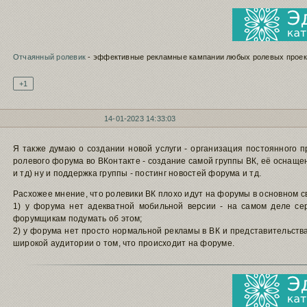
Отчаянный ролевик
- эффективные рекламные кампании любых ролевых проект
+1
14-01-2023 14:33:03
Я также думаю о создании новой услуги - организация постоянного 
ролевого форума во ВКонтакте - создание самой группы ВК, её оснаще
и тд) ну и поддержка группы - постинг новостей форума и тд.
Расхожее мнение, что ролевики ВК плохо идут на форумы в основном с
1) у форума нет адекватной мобильной версии - на самом деле се
форумщикам подумать об этом;
2) у форума нет просто нормальной рекламы в ВК и представительства
широкой аудитории о том, что происходит на форуме.
Подпись автора