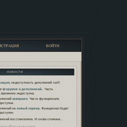
ИСТРАЦИЯ
ВОЙТИ
НОВОСТИ
изация
, недоступность дополнений rusff.
те
форумов и дополнений.
. Часть
 временно недоступна.
олнений
завершен
. Часть функционала
доступна.
олнений на
новый сервер
. Функционал будет
доступен.
нений восстановлена. И снова сломана...
олнений
продолжается
.