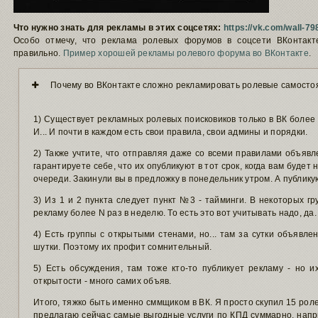
Что нужно знать для рекламы в этих соцсетях:
https://vk.com/wall-
Особо отмечу, что реклама ролевых форумов в соцсети ВКонтакт
правильно.
Пример хорошей рекламы ролевого форума во ВКонтакте
.
Почему во ВКонтакте сложно рекламировать ролевые самосто
1) Существует рекламных ролевых поисковиков только в ВК более 
И... И почти в каждом есть свои правила, свои админы и порядки.
2) Также учтите, что отправляя даже со всеми правилами объявл
гарантируете себе, что их опубликуют в тот срок, когда вам буде
очереди. Закинули вы в предложку в понедельник утром. А публику
3) Из 1 и 2 пункта следует пункт №3 - тайминги. В некоторых г
рекламу более N раз в неделю. То есть это вот учитывать надо, да.
4) Есть группы с открытыми стенами, но... там за сутки объявле
шутки. Поэтому их профит сомнительный.
5) Есть обсуждения, там тоже кто-то публикует рекламу - но и
открытости - много самих объяв.
Итого, тяжко быть именно сммщиком в ВК. Я просто скупил 15 рол
предлагаю сейчас самые выгодные услуги по КПД суммарно, напри