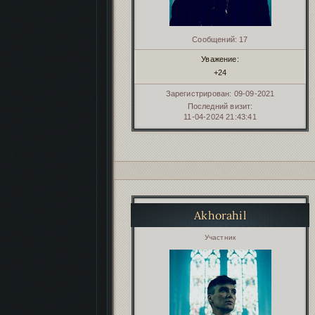
Сообщений:
17
Уважение:
+24
Зарегистрирован
: 09-09-2021
Последний визит:
11-04-2024 21:43:41
Akhorahil
Автор:
Участник