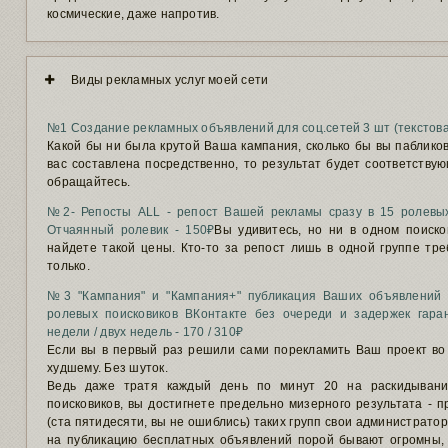
космические, даже напротив.
Виды рекламных услуг моей сети
№1 Создание рекламных объявлений для соц.сетей 3 шт (текстова
Какой бы ни была крутой Ваша кампания, сколько бы вы пабликов
вас составлена посредственно, то результат будет соответствую
обращайтесь.
№2- Репосты ALL - репост Вашей рекламы сразу в 15 ролевых
Отчаянный ролевик - 150₽
Вы удивитесь, но ни в одном поиск
найдете такой цены. Кто-то за репост лишь в одной группе тре
только.
№3 "Кампания" и "Кампания+" публикация Ваших объявлений 
ролевых поисковиков ВКонтакте без очереди и задержек гара
недели / двух недель - 170 / 310₽
Если вы в первый раз решили сами порекламить Ваш проект во ВК
худшему. Без шуток.
Ведь даже тратя каждый день по минут 20 на раскидыван
поисковиков, вы достигнете предельно мизерного результата - п
(ста пятидесяти, вы не ошиблись) таких групп свои администрато
на публикацию бесплатных объявлений порой бывают огромны, а