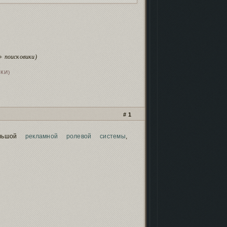
кламных баннеров
- проверь, чтоб не
ли!
нейро-скриптах и
безопасности
.
 фонда форума
иностранными картами
.
рошенных форумов
. Проверь, чтобы твой
+ поисковики)
м не пропал!
КИ)
1
ольшой
рекламной ролевой системы
,