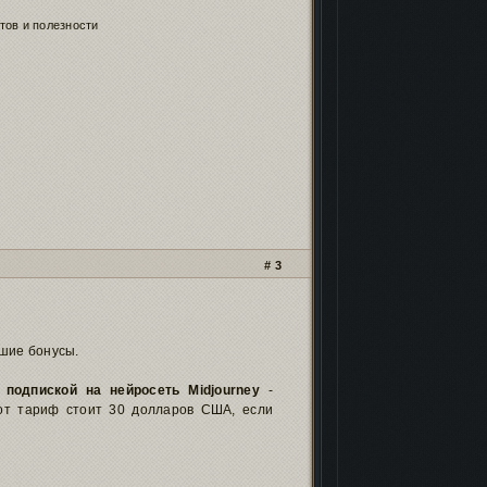
ов и полезности
3
шие бонусы.
 подпиской на нейросеть Midjourney
-
тот тариф стоит 30 долларов США, если