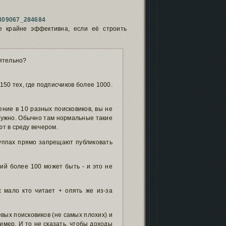
79809067_284684
е крайне эффективна, если её строить
ятельно?
150 тех, где подписчиков более 1000.
ение в 10 разных поисковиков, вы не
т нужно. Обычно там нормальные такие
ют в среду вечером.
руппах прямо запрещают публиковать
ний более 100 может быть - и это не
х мало кто читает + опять же из-за
евых поисковиков (не самых плохих) и
мер. И то не сказать, чтобы доходы