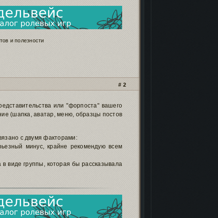
ов и полезности
2
представительства или "форпоста" вашего
ние (шапка, аватар, меню, образцы постов
вязано с двумя факторами:
рьезный минус, крайне рекомендую всем
 в виде группы, которая бы рассказывала