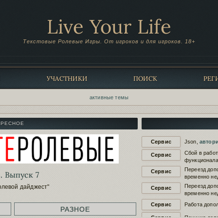
Live Your Life
Текстовые Ролевые Игры. От игроков и для игроков. 18+
Ы
УЧАСТНИКИ
ПОИСК
РЕГ
активные темы
ЕРЕСНОЕ
Сервис
Json,
автор
Сбой в рабо
Сервис
функционала
Переезд доп
Сервис
. Выпуск 7
временно не
Переезд доп
олевой дайджест"
Сервис
временно не
Сервис
Работа допол
РАЗНОЕ
Сервис
Починка доп