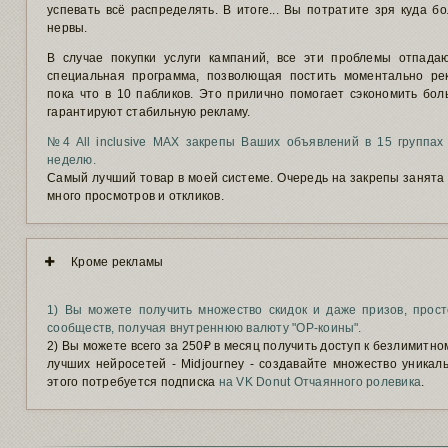
успевать всё распределять. В итоге... Вы потратите зря куда б
нервы.
В случае покупки услуги кампаний, все эти проблемы отпада
специальная программа, позволющая постить моментально р
пока что в 10 пабликов. Это прилично помогает сэкономить бо
гарантируют стабильную рекламу.
№4 All inclusive MAX закрепы Ваших объявлений в 15 группах 
неделю.
Самый лучший товар в моей системе. Очередь на закрепы занята 
много просмотров и откликов.
Кроме рекламы
1) Вы можете получить множество скидок и даже призов, прост
сообществ, получая внутреннюю валюту "ОР-коины".
2) Вы можете всего за 250₽ в месяц получить доступ к безлимитн
лучших нейросетей - Midjourney - создавайте множество уникал
этого потребуется подписка
на VK Donut Отчаянного ролевика
.
Подпись автора