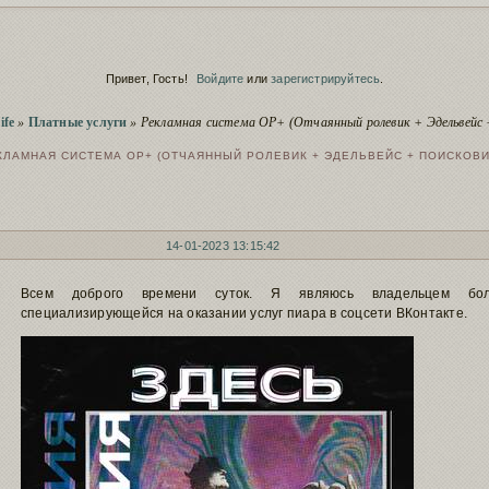
Скрытие ре
Сервис
заблокирова
Script
Полезное о 
Привет, Гость!
Войдите
или
зарегистрируйтесь
.
Сервис
Пополнение
Чистка заб
ife
»
Платные услуги
»
Рекламная система ОР+ (Отчаянный ролевик + Эдельвейс 
Сервис
старый фору
КЛАМНАЯ СИСТЕМА ОР+ (ОТЧАЯННЫЙ РОЛЕВИК + ЭДЕЛЬВЕЙС + ПОИСКОВИ
14-01-2023 13:15:42
Всем доброго времени суток. Я являюсь владельцем б
специализирующейся на оказании услуг пиара в соцсети ВКонтакте.