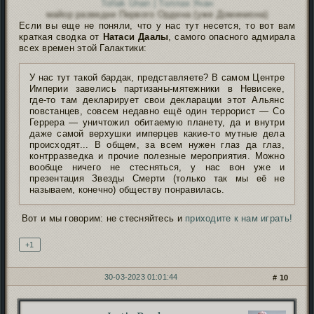
Tollak Unan | Толлак Унан
майор разведки Первого Ордена (уже Доминиона)
Если вы еще не поняли, что у нас тут несется, то вот вам
краткая сводка от
Натаси Даалы
, самого опасного адмирала
всех времен этой Галактики:
У нас тут такой бардак, представляете? В самом Центре
Империи завелись партизаны-мятежники в Невисеке,
где-то там декларирует свои декларации этот Альянс
повстанцев, совсем недавно ещё один террорист — Со
Геррера — уничтожил обитаемую планету, да и внутри
даже самой верхушки имперцев какие-то мутные дела
происходят... В общем, за всем нужен глаз да глаз,
контрразведка и прочие полезные мероприятия. Можно
вообще ничего не стесняться, у нас вон уже и
презентация Звезды Смерти (только так мы её не
называем, конечно) обществу понравилась.
Вот и мы говорим: не стесняйтесь и
приходите к нам играть!
+1
30-03-2023 01:01:44
10
Автор: