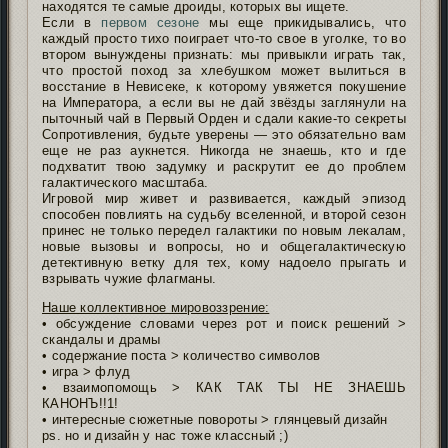
находятся те самые дроиды, которых вы ищете.
Если в
первом сезоне
мы еще прикидывались, что
каждый просто тихо поиграет что-то свое в уголке, то во
втором вынуждены признать: мы привыкли играть так,
что простой поход за хлебушком может вылиться в
восстание в Невисеке, к которому увяжется покушение
на Императора, а если вы не дай звёзды заглянули на
пыточный чай в Первый Орден и сдали какие-то секреты
Сопротивления, будьте уверены — это обязательно вам
еще не раз аукнется. Никогда не знаешь, кто и где
подхватит твою задумку и раскрутит ее до проблем
галактического масштаба.
Игровой мир живет и развивается, каждый эпизод
способен повлиять на судьбу вселенной, и второй сезон
принес не только передел галактики по новым лекалам,
новые вызовы и вопросы, но и общегалактическую
детективную ветку для тех, кому надоело прыгать и
взрывать чужие флагманы.
Наше коллективное мировоззрение:
• обсуждение словами через рот и поиск решений >
скандалы и драмы
• содержание поста > количество символов
• игра > флуд
• взаимопомощь > КАК ТАК ТЫ НЕ ЗНАЕШЬ
КАНОНЪ!!1!
• интересные сюжетные повороты > глянцевый дизайн
ps. но и дизайн у нас тоже классный ;
)