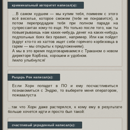
криминальный авторитет написал(а):
...В самом худшем — мы купим тебя, поимеем с этого
всё веселье, которое сможем (тебе не понравится), а
потом перепродадим тебя при полном параде на
супрессантах кому-то еще. Но только после того, как ты
повыигрываешь нам каких-нибудь денег на каких-нибудь
подпольных боях без правил, например. Или как пойдет
(вдруг кто-то из хаттов ищет себе горячего корбезовца в
гарем — мы открыты к предложениям).
А мы в это время подоговариваемся с Траканом о новом
директоре КорБеза, хорошем и удобном.
/мило улыбнулся/
Рыцарь Рен написал(а):
Если Хорн попадет в ПО и ему посчастливиться
познакомиться с Эндрю, то выберете меня оператором,
пожааалуста
...так что Хорн даже растерялся, к кому ему в результате
больше хочется идти и просто был такой:
счастливый украденный написал(а):