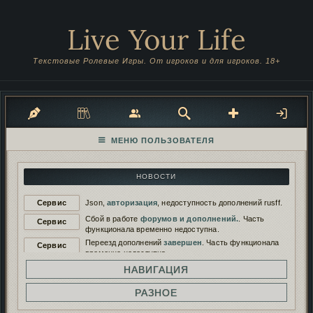
Live Your Life
Текстовые Ролевые Игры. От игроков и для игроков. 18+
НОВОСТИ
Сервис
Json,
авторизация
, недоступность дополнений rusff.
Сбой в работе
форумов и дополнений.
. Часть
Сервис
функционала временно недоступна.
Переезд дополнений
завершен
. Часть функционала
Сервис
временно недоступна.
Переезд дополнений на
новый сервер
. Функционал
НАВИГАЦИЯ
Сервис
будет временно недоступен.
Работа дополнений восстановлена. И снова
РАЗНОЕ
Сервис
сломана...