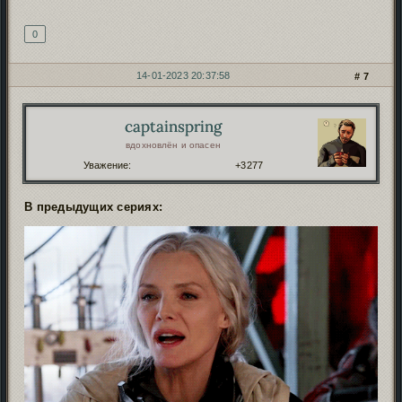
0
14-01-2023 20:37:58
7
captainspring
Автор:
вдохновлён и опасен
Уважение:
+3277
В предыдущих сериях: