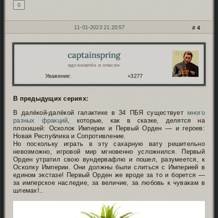
0
11-01-2023 21:20:57
4
captainspring
Автор:
вдохновлён и опасен
Уважение:
+3277
В предыдущих сериях:
В далёкой-далёкой галактике в 34 ПБЯ существует
много
разных фракций
, которые, как в сказке, делятся на
плохишей: Осколок Империи и Первый Орден — и героев:
Новая Республика и Сопротивление.
Но поскольку играть в эту сахарную вату решительно
невозможно, игровой мир мгновенно усложнился. Первый
Орден утратил свою вундервафлю и пошел, разумеется, к
Осколку Империи. Они должны были слиться с Империей в
едином экстазе! Первый Орден же вроде за то и борется —
за имперское наследие, за величие, за любовь к чувакам в
шлемах!..