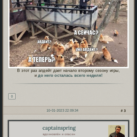
В этот раз апдейт дает начало второму сезону игры,
и
до него осталась всего неделя!
Подпись автора
0
10-01-2023 22:09:34
3
captainspring
Автор:
вдохновлён и опасен