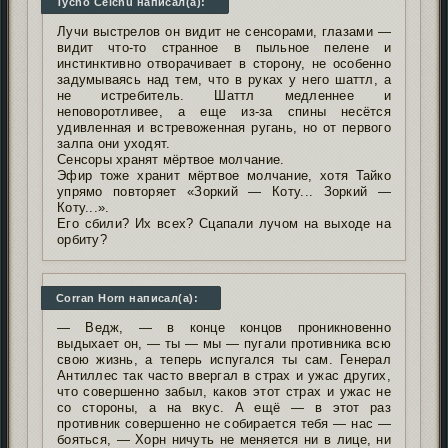
Tycho Celchu написал(а):
Лучи выстрелов он видит не сенсорами, глазами —
видит что-то странное в пыльное пелене и
инстинктивно отворачивает в сторону, не особенно
задумываясь над тем, что в руках у него шаттл, а
не истребитель. Шаттл медленнее и
неповоротливее, а еще из-за спины несётся
удивленная и встревоженная ругань, но от первого
залпа они уходят.
Сенсоры хранят мёртвое молчание.
Эфир тоже хранит мёртвое молчание, хотя Тайко
упрямо повторяет «Зоркий — Коту... Зоркий —
Коту...».
Его сбили? Их всех? Сцапали лучом на выходе на
орбиту?
Corran Horn написал(а):
— Ведж, — в конце концов проникновенно
выдыхает он, — ты — мы — пугали противника всю
свою жизнь, а теперь испугался ты сам. Генерал
Антиллес так часто ввергал в страх и ужас других,
что совершенно забыл, каков этот страх и ужас не
со стороны, а на вкус. А ещё — в этот раз
противник совершенно не собирается тебя — нас —
бояться, — Хорн ничуть не меняется ни в лице, ни