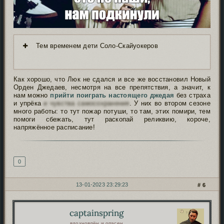
Тем временем дети Соло-Скайуокеров
Как хорошо, что Люк не сдался и все же восстановил Новый
Орден Джедаев, несмотря на все препятствия, а значит, к
нам можно
прийти поиграть настоящего джедая
без страха
и упрёка
и чувства самосохранения
. У них во втором сезоне
много работы: то тут пожар потуши, то там, этих помири, тем
помоги сбежать, тут раскопай реликвию, короче,
напряжённое расписание!
Подпись автора
0
13-01-2023 23:29:23
6
captainspring
Автор:
вдохновлён и опасен