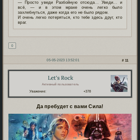
— Просто уведи Разбойную отсюда... Уведи... и
всё, — и в этом мраке очень легко было
захлебнуться, даже когда его не было рядом.
И очень легко потеряться, кто тебе здесь друг, кто
враг.
0
05-05-2023 13:52:01
11
Let's Rock
Автор:
Активный пользователь
Уважение:
+378
Да пребудет с вами Сила!