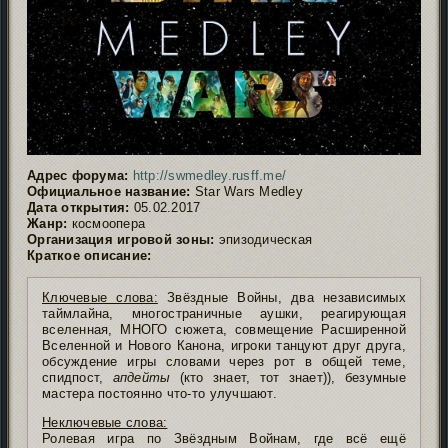
Адрес форума:
http://swmedley.rusff.me/
Официальное название:
Star Wars Medley
Дата открытия:
05.02.2017
Жанр:
космоопера
Организация игровой зоны:
эпизодическая
Краткое описание:
Ключевые слова:
Звёздные Войны, два независимых
таймлайна, многостраничные аушки, реагирующая
вселенная, МНОГО сюжета, совмещение Расширенной
Вселенной и Нового Канона, игроки танцуют друг друга,
обсуждение игры словами через рот в общей теме,
спидпост,
апдейты
(кто знает, тот знает)), безумные
мастера постоянно что-то улучшают.
Неключевые слова:
Ролевая игра по Звёздным Войнам, где всё ещё