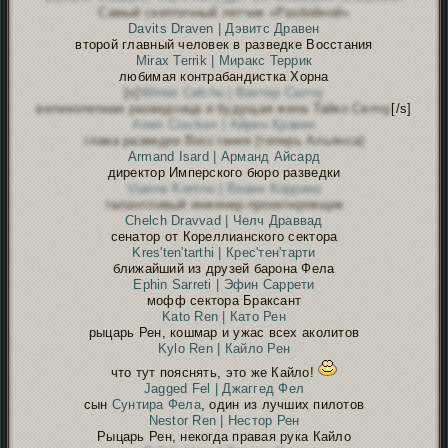
Самый скептичный летчик «Разбойной»
Davits Draven | Дэвитс Дравен
второй главный человек в разведке Восстания
Mirax Terrik | Миракс Террик
любимая контрабандистка Хорна
[s]
Winter Celchu | Винтер Селчу
великолепная разведчица и будущая жена Тайко Селчу
[/s]
Airen Cracken | Айрен Кракен
глава разведки Восстания (теперь Альянса)
Armand Isard | Арманд Айсард
директор Имперского бюро разведки
Vianne Korrino | Вианн Коррино
талантливый инженер-проектировщик
Chelch Dravvad | Челч Драввад
сенатор от Кореллианского сектора
Kres'ten'tarthi | Крес'тен'тарти
ближайший из друзей барона Фела
Ephin Sarreti | Эфин Саррети
мофф сектора Браксант
Kato Ren | Като Рен
рыцарь Рен, кошмар и ужас всех аколитов
Kylo Ren | Кайло Рен
что тут пояснять, это же Кайло!
Jagged Fel | Джаггед Фел
сын
Сунтира Фела
, один из лучших пилотов
Nestor Ren | Нестор Рен
Рыцарь Рен, некогда правая рука Кайло