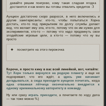
давайте решим поигрово, кому такая сладкая ягодка
достанется и как много вы готовы отвалить кредитов :З
Аукцион достаточно скоро разросся, в него включились и
другие заинтересанты: кто-то, чтобы попытаться Хорна
достать, кто-то под прикрытием по долгу службы делает
вид, что желает ему зла, кто-то, потому что он им нужен для
экспериментов, кто-то — потому что надо продвинуть свои
злодейские игровые цели, а кто-то — потому что ну вы
просто
посмотрите на этого пирожочка
⠀⠀
Короче, я просто кину в вас всей линейкой, вот, читайте:
Тут Хорн только вернулся на родную планету
и еще не
подозревает, что его ждёт, а
здесь уже начинает
догадываться
, а
сюда приходите аукцион почитать
, когда
одна отважная лётчица окончательно внедрится к
одному криминальному авторитету в команду
.
Ну или сразу
играть приходите
, а почитаете по ходу дела
— так тоже можно %)
Подпись автора