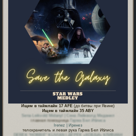
Ищем в таймлайн 17 AFE
(до битвы при Явине)
Ищем в таймлайн 35 ABY
Sena Leikvold Midanyl | Сена Лейкволд Миданил
главная помощница
Гарма Бел Иблиса
Irenez | Иренез
телохранитель и левая рука Гарма Бел Иблиса
DEREK “HOBBIE” KLIVIAN | ДЕРЕК «ХОББИ» КЛИВИАН