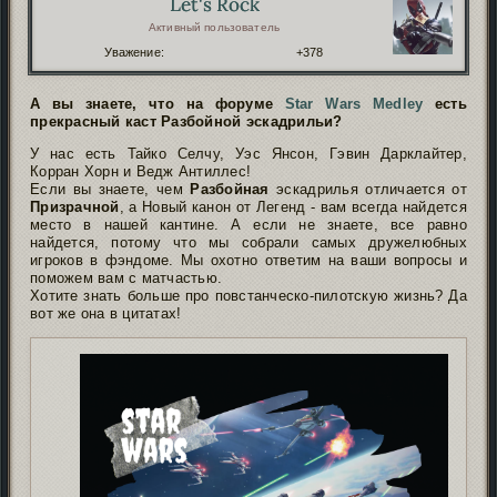
Let's Rock
Активный пользователь
Уважение:
+378
А вы знаете, что на форуме
Star Wars Medley
есть
прекрасный каст Разбойной эскадрильи?
У нас есть Тайко Селчу, Уэс Янсон, Гэвин Дарклайтер,
Корран Хорн и Ведж Антиллес!
Если вы знаете, чем
Разбойная
эскадрилья отличается от
Призрачной
, а Новый канон от Легенд - вам всегда найдется
место в нашей кантине. А если не знаете, все равно
найдется, потому что мы собрали самых дружелюбных
игроков в фэндоме. Мы охотно ответим на ваши вопросы и
поможем вам с матчастью.
Хотите знать больше про повстанческо-пилотскую жизнь? Да
вот же она в цитатах!