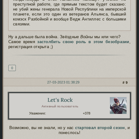
преступной работе, где прямым текстом будет сказано:
не убий жены генерала Новой Республики на имперской
планете, если это один из ветеранов Альянса, бывший
комэск Разбойной и вообще Ведж Антиллес с большими
связями.
Ну а дальше была война. Звёздные
Войны
мы или чего?
Самое время
застолбить свою роль в этом безобразии
,
регистрация открыта ;
)
Подпись автора
0
27-03-2023 01:38:29
9
Let's Rock
Автор:
Активный пользователь
Уважение:
+378
Возможно, вы не знали, но у нас
стартовал второй сезон
, и
понеслось!