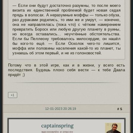
— Если они будут достаточно разумны, то после моего
визита их единственной проблемой будет новая седая
прядь в волосах. А неразумные моффы — только обуза,
раз дураками родились, то ими же и умрут, — конечно,
она не направлялась (пока что) с чётким намерением
превратить Бороск или любую другую планету в руины,
но всегда оставались... неучтённые обстоятельства.
Если бы Пеллеону требовалось милосердие, он нашёл
бы кого-то ещё. — Если Осколок чего-то лишится,
моффа или половины населения какой-то из планет, ты
узнаешь об этом первый, и не из голоновостей.
Потому что в этой игре, как и в жизни, у всего есть
последствия. Будешь плохо себя вести — к тебе Даала
придёт ;
)
Подпись автора
+1
12-01-2023 20:26:19
5
captainspring
Автор:
вдохновлён и опасен