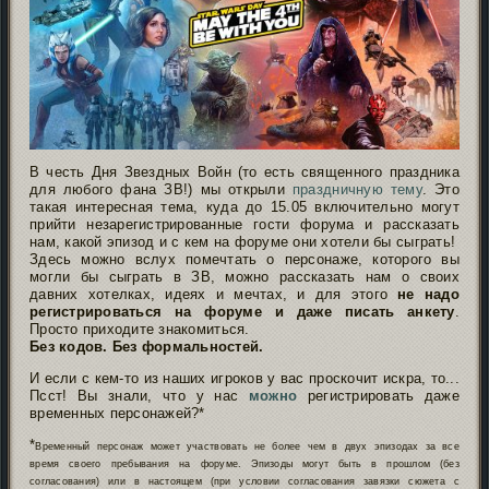
В честь Дня Звездных Войн (то есть священного праздника
для любого фана ЗВ!) мы открыли
праздничную тему
. Это
такая интересная тема, куда до 15.05 включительно могут
прийти незарегистрированные гости форума и рассказать
нам, какой эпизод и с кем на форуме они хотели бы сыграть!
Здесь можно вслух помечтать о персонаже, которого вы
могли бы сыграть в ЗВ, можно рассказать нам о своих
давних хотелках, идеях и мечтах, и для этого
не надо
регистрироваться на форуме и даже писать анкету
.
Просто приходите знакомиться.
Без кодов. Без формальностей.
И если с кем-то из наших игроков у вас проскочит искра, то...
Псст! Вы знали, что у нас
можно
регистрировать даже
временных персонажей?*
*
Временный персонаж может участвовать не более чем в двух эпизодах за все
время своего пребывания на форуме. Эпизоды могут быть в прошлом (без
согласования) или в настоящем (при условии согласования завязки сюжета с