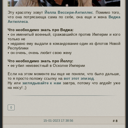
Эту красотку зовут
Йелла Вессири-Антиллес
. Помимо того,
что она потрясающа сама по себе, она еще и жена
Веджа
Антиллеса
.
Что необходимо знать про Веджа:
• он именитый военный, сражавшийся против Империи и кого
только не
• недавно ему выдали в командование один из флотов Новой
Республики
• он очень, очень любит свою жену
Что необходимо знать про Йеллу:
• ее убил неизвестный в Осколке Империи
Если на этом моменте вы еще не поняли, что было дальше,
то я просто положу ссылку на
вот этот эпизод
.
Ну или
заглядывайте к нам
завтра, потому что апдейт уже
на носу! ;
)
Подпись автора
0
15-01-2023 17:38:56
8