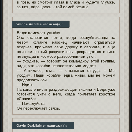
в позе, но смотрит глаза в глаза и куда-то глубже,
за них, обращаясь к той самой бездне.
Wedge Antilles написал(а):
Ведж намечает улыбку.
Она становится четче, когда республиканцы на
левом фланге наконец начинают огрызаться
всерьез, пробивая себе дорогу к свободе, и еще
один имперский разрушитель превращается в тихо
плывущий в космосе развороченный утюг.
— Уходите, — говорит он командиру этой группы,
видя, что корабли непростительно медлят.
— Антиллес, мы… — слышится оттуда. – Мы
уходим. Наши корабли едва живы, мы не можем
продолжать бой.
— Идите.
На канале висит раздражающая тишина и Ведж уже
готовится уйти с него, когда прилетает короткое
«Спасибо».
— Пожалуйста.
Он переключает связь.
Gavin Darklighter написал(а):