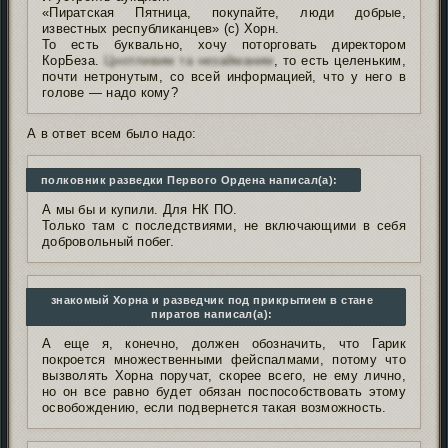
«Пиратская Пятница, покупайте, люди добрые,
известных республиканцев» (с) Хорн.
То есть буквально, хочу поторговать директором
КорБеза.
Цнотливим та незайманим
, то есть целеньким,
почти нетронутым, со всей информацией, что у него в
голове — надо кому?
А в ответ всем было надо:
полковник разведки Первого Ордена написал(а):
А мы бы и купили. Для НК ПО.
Только там с последствиями, не включающими в себя
добровольный побег.
знакомый Хорна и разведчик под прикрытием в стане
пиратов написал(а):
А еще я, конечно, должен обозначить, что Гарик
покроется множественными фейспалмами, потому что
вызволять Хорна поручат, скорее всего, не ему лично,
но он все равно будет обязан поспособствовать этому
освобождению, если подвернется такая возможность.