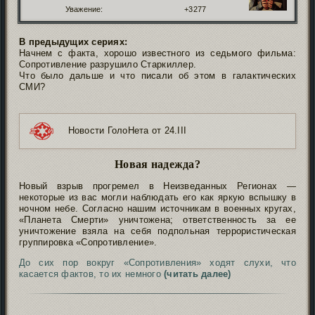
Уважение:
+3277
В предыдущих сериях:
Начнем с факта, хорошо известного из седьмого фильма:
Сопротивление разрушило Старкиллер.
Что было дальше и что писали об этом в галактических
СМИ?
⠀⠀
⠀⠀Новости ГолоНета от 24.III
Новая надежда?
Новый взрыв прогремел в Неизведанных Регионах —
некоторые из вас могли наблюдать его как яркую вспышку в
ночном небе. Согласно нашим источникам в военных кругах,
«Планета Смерти» уничтожена; ответственность за ее
уничтожение взяла на себя подпольная террористическая
группировка «Сопротивление».
До сих пор вокруг «Сопротивления» ходят слухи, что
касается фактов, то их немного
(читать далее)
Подпись автора