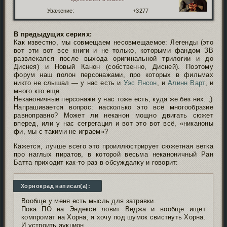
Уважение:
+3277
В предыдущих сериях:
Как известно, мы совмещаем несовмещаемое: Легенды (это
вот эти вот все книги и не только, которыми фандом ЗВ
развлекался после выхода оригинальной трилогии и до
Диснея) и Новый Канон (собственно, Дисней). Поэтому
форум наш полон персонажами, про которых в фильмах
никто не слышал — у нас есть и
Уэс Янсон
, и
Алинн Варт
, и
много кто еще.
Неканоничные персонажи у нас тоже есть, куда же без них. ;
)
Напрашивается вопрос: насколько это всё многообразие
равноправно? Может ли неканон мощно двигать сюжет
вперед, или у нас сегрегация и вот это вот всё, «никаноны
фи, мы с такими не играем»?
Кажется, лучше всего это проиллюстрирует сюжетная ветка
про наглых пиратов, в которой весьма неканоничный Ран
Батта приходит как-то раз в обсуждалку и говорит:
Хорнокрад написал(а):
Вообще у меня есть мысль для затравки.
Пока ПО на Эндексе ловит Веджа и вообще ищет
компромат на Хорна, я хочу под шумок свистнуть Хорна.
И устроить аукцион.