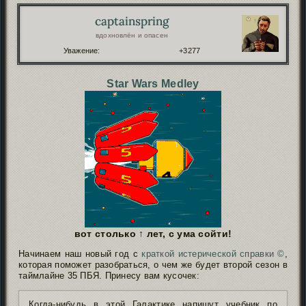
captainspring
Автор:
вдохновлён и опасен
Уважение:
+3277
Star Wars Medley
вот столько ↑ лет, с ума сойти!
Начинаем наш новый год с
краткой истерической справки ©
,
которая поможет разобраться, о чем же будет второй сезон в
таймлайне 35 ПБЯ. Принесу вам кусочек:
Когда-нибудь в этой Галактике напишут учебник по