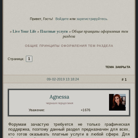
Сервис
Починка дополнений
продолжается
.
Скрытие рекламных баннеров
- проверь, чтоб не
Сервис
заблокировали!
Привет, Гость!
Войдите
или
зарегистрируйтесь
.
Script
Полезное о нейро-скриптах и
безопасности
.
Пополнение фонда форума
иностранными
Сервис
Вы здесь
»
Live Your Life
»
Платные услуги
»
Общие принципы оформления тем
картами
.
раздела
Чистка заброшенных форумов
. Проверь, чтобы
Сервис
твой старый форум не пропал!
ОБЩИЕ ПРИНЦИПЫ ОФОРМЛЕНИЯ ТЕМ РАЗДЕЛА
1
Страница:
ТЕМА ЗАКРЫТА
09-02-2019 13:18:24
1
СООБЩЕНИЙ
1 СТРАНИЦА 1 ИЗ 1
Agnessa
Автор:
черная герцогиня
Уважение:
+1676
Форумам зачастую требуется не только графическая
поддержка, поэтому данный раздел предназначен для всех,
кто готов оказывать платные услуги в любой сфере. Для