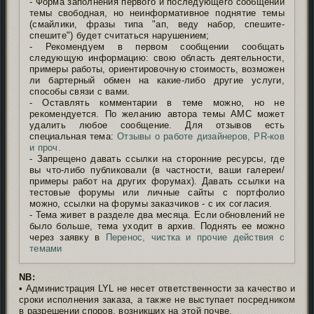
- Форма заполнения первого и последующего сообщений
темы свободная, но неинформативное поднятие темы
(смайлики, фразы типа "ап, веду набор, спешите-
спешите") будет считаться нарушением;
- Рекомендуем в первом сообщении сообщать
следующую информацию: свою область деятельности,
примеры работы, ориентировочную стоимость, возможен
ли бартерный обмен на какие-либо другие услуги,
способы связи с вами.
- Оставлять комментарии в теме можно, но не
рекомендуется. По желанию автора темы АМС может
удалить любое сообщение. Для отзывов есть
специальная тема:
Отзывы о работе дизайнеров, PR-ков
и проч.
- Запрещено давать ссылки на сторонние ресурсы, где
вы что-либо публиковали (в частности, ваши галереи/
примеры работ на других форумах). Давать ссылки на
тестовые форумы или личные сайты с портфолио
можно, ссылки на форумы заказчиков - с их согласия.
- Тема живет в разделе два месяца. Если обновлений не
было больше, тема уходит в архив. Поднять ее можно
через заявку в
Перенос, чистка и прочие действия с
темами
NB:
• Администрация LYL не несет ответственности за качество и
сроки исполнения заказа, а также не выступает посредником
в разрешении споров, возникших на этой почве.