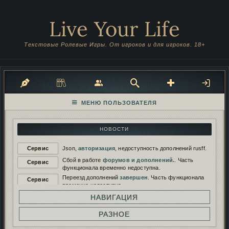
Live Your Life
Текстовые Ролевые Игры. От игроков и для игроков. 18+
НОВОСТИ
Сервис
Json,
авторизация
, недоступность дополнений rusff.
Сбой в работе
форумов и дополнений.
. Часть
Сервис
функционала временно недоступна.
Переезд дополнений
завершен
. Часть функционала
Сервис
временно недоступна.
Переезд дополнений на
новый сервер
. Функционал
НАВИГАЦИЯ
Сервис
будет временно недоступен.
Работа дополнений восстановлена. И снова
РАЗНОЕ
Сервис
сломана...