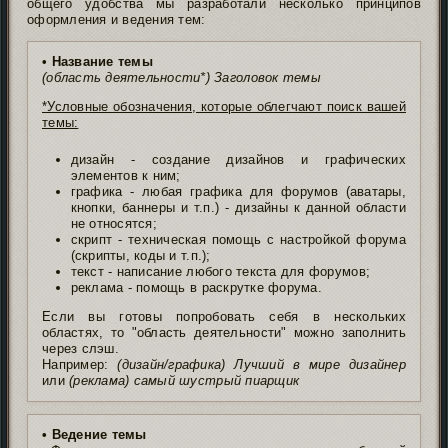
общего удобства мы разработали несколько принципов
оформления и ведения тем:
• Название темы
(область деятельности*) Заголовок темы
*Условные обозначения, которые облегчают поиск вашей
темы:
дизайн - создание дизайнов и графических
элементов к ним;
графика - любая графика для форумов (аватары,
кнопки, баннеры и т.п.) - дизайны к данной области
не относятся;
скрипт - техническая помощь с настройкой форума
(скрипты, коды и т.п.);
текст - написание любого текста для форумов;
реклама - помощь в раскрутке форума.
Если вы готовы попробовать себя в нескольких
областях, то "область деятельности" можно заполнить
через слэш.
Например:
(дизайн/графика) Лучший в мире дизайнер
или
(реклама) самый шустрый пиарщик
• Ведение темы