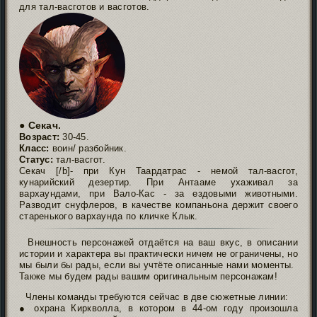
для тал-васготов и васготов.
● Секач.
Возраст:
30-45.
Класс:
воин/ разбойник.
Статус:
тал-васгот.
Секач [/b]- при Кун Таардатрас - немой тал-васгот,
кунарийский дезертир. При Антааме ухаживал за
вархаундами, при Вало-Кас - за ездовыми животными.
Разводит снуфлеров, в качестве компаньона держит своего
старенького вархаунда по кличке Клык.
Внешность персонажей отдаётся на ваш вкус, в описании
истории и характера вы практически ничем не ограничены, но
мы были бы рады, если вы учтёте описанные нами моменты.
Также мы будем рады вашим оригинальным персонажам!
Члены команды требуются сейчас в две сюжетные линии:
● охрана Киркволла, в котором в 44-ом году произошла