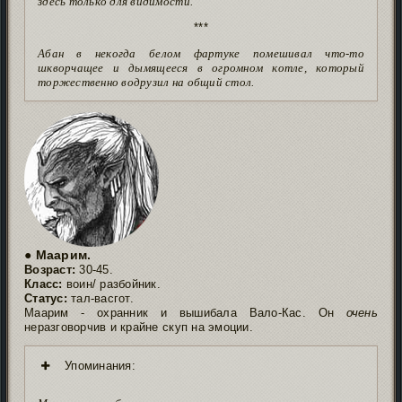
здесь только для видимости.
***
Абан в некогда белом фартуке помешивал что-то
шкворчащее и дымящееся в огромном котле, который
торжественно водрузил на общий стол.
● Маарим.
Возраст:
30-45.
Класс:
воин/ разбойник.
Статус:
тал-васгот.
Маарим - охранник и вышибала Вало-Кас. Он
очень
неразговорчив и крайне скуп на эмоции.
Упоминания: