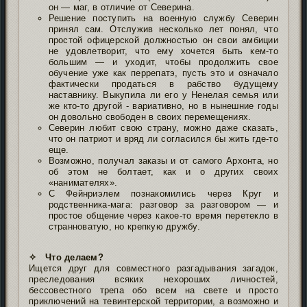
он — маг, в отличие от Северина.
Решение поступить на военную службу Северин
принял сам. Отслужив несколько лет понял, что
простой офицерской должностью он свои амбиции
не удовлетворит, что ему хочется быть кем-то
большим — и уходит, чтобы продолжить свое
обучение уже как перрепатэ, пусть это и означало
фактически продаться в рабство будущему
наставнику. Выкупила ли его у Ненелая семья или
же кто-то другой - вариативно, но в нынешние годы
он довольно свободен в своих перемещениях.
Северин любит свою страну, можно даже сказать,
что он патриот и вряд ли согласился бы жить где-то
еще.
Возможно, получал заказы и от самого Архонта, но
об этом не болтает, как и о других своих
«нанимателях».
С Фейнриэлем познакомились через Круг и
родственника-мага: разговор за разговором — и
простое общение через какое-то время перетекло в
странноватую, но крепкую дружбу.
✧ Что делаем?
Ищется друг для совместного разгадывания загадок,
преследования всяких нехороших личностей,
бессовестного трепа обо всем на свете и просто
приключений на тевинтерской территории, а возможно и