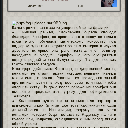
Уважение:
+20
Кальперния
- венатори из умеренной ветви фракции.
● Бывшая рабыня, Кальперния обрела свободу
благодаря Корифею, но приняла его сторону не только
из-за этого: обучаясь магическому искусству под
надзором одного из ведущих ученых империи и изучая
древнюю историю, она рано поняла, что Тевинтер
находится в упадке. Корифей, с его обещаниями
вернуть родной стране былую славу, был для нее как
глоток свежего воздуха.
Благодаря действиям Вестницы, поддержавшей магов,
венатори не стали такими могущественными, какими
могли быть, а архонт Радонис, их последовательный
противник, пустил в ход все свое влияние, чтобы
очернить секту. Но даже после поражения Корифея они
все еще представляют угрозу для официального
Тевинтера.
● Кальперния нужна как антагонист или партнер в
шпионских играх (в игре уже есть как минимум один
двойной агент в Инквизиции), форуму - как член
венатори, который будет вставлять Радонису палки в
колеса или, напротив, объединится с ним перед лицом
общей угрозы.