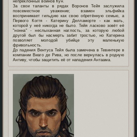
непреклонных воинов Кун.
За свои таланты в рядах Воронов Тейя заслужила
повсеместное уважение; взамен эльфийка
воспринимает гильдию как свою обретённую семью, а
Первого Когтя - Катерину Делламорте - как мать,
которой у неё никогда не было. Тейя ласково зовёт её
"нонна" - неслыханная наглость, за которую любой
другой был бы насмерть забит тростью, но Катерина
позволяет молодой убийце эту маленькую
фривольность.
До падения Вентуса Тейя была замечена в Тевинтере в
компании Виаго де Рива, но после вернулась в родную
Антиву, чтобы защитить её от нападения Антаама.