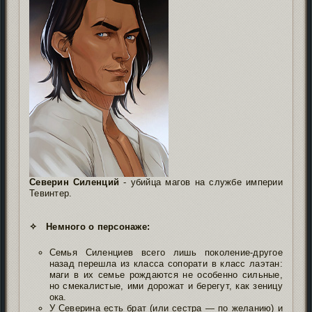
Северин Силенций
- убийца магов на службе империи
Тевинтер.
✧ Немного о персонаже:
Семья Силенциев всего лишь поколение-другое
назад перешла из класса сопорати в класс лаэтан:
маги в их семье рождаются не особенно сильные,
но смекалистые, ими дорожат и берегут, как зеницу
ока.
У Северина есть брат (или сестра — по желанию) и