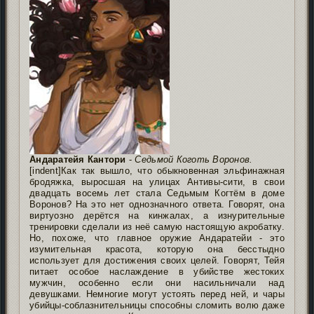
Андаратейя Кантори
-
Седьмой Коготь Воронов.
[indent]Как так вышло, что обыкновенная эльфинажная
бродяжка, выросшая на улицах Антивы-сити, в свои
двадцать восемь лет стала Седьмым Когтём в доме
Воронов? На это нет однозначного ответа. Говорят, она
виртуозно дерётся на кинжалах, а изнурительные
тренировки сделали из неё самую настоящую акробатку.
Но, похоже, что главное оружие Андаратейи - это
изумительная красота, которую она бесстыдно
использует для достижения своих целей. Говорят, Тейя
питает особое наслаждение в убийстве жестоких
мужчин, особенно если они насильничали над
девушками. Немногие могут устоять перед ней, и чары
убийцы-соблазнительницы способны сломить волю даже