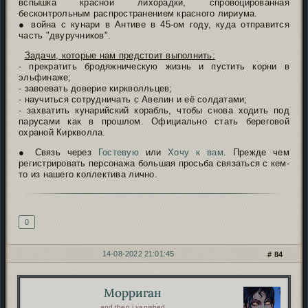
вспышка красной лихорадки, спровоцированная
бесконтрольным распространением красного лириума.
● война с кунари в Антиве в 45-ом году, куда отправится
часть "двуручников".
Задачи, которые нам предстоит выполнить:
- прекратить бродяжническую жизнь и пустить корни в
эльфинаже;
- завоевать доверие киркволльцев;
- научиться сотрудничать с Авелин и её солдатами;
- захватить кунарийский корабль, чтобы снова ходить под
парусами как в прошлом. Официально стать береговой
охраной Киркволла.
● Связь через
Гостевую
или
Хочу к вам
. Прежде чем
регистрировать персонажа большая просьба связаться с кем-
то из нашего коллектива лично.
Подпись автора
0
14-08-2022 21:01:45
84
Морриган
Автор:
and then i vanished