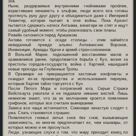
зов.
Ныне, раздираемые внутренними гнойниками проблем,
взрастившие ненависть к эльфам, люди всего юга готовы
протянуть руку друг другу и объединиться даже с Империей
Тевинтер, которая пылает в огне войны. Пока Архонт
пытается сдержать натиск Антаама, венатори не спят и ищут
самый удобный момент, чтобы реализовать свои планы.
Ривейн склонился перед Аришоком.
Антива готовится к осаде столицы - этим займётся
невиданный прежде альянс Антиванских Воронов,
Инквизиции, Армады Удачи и армий стран-союзников.
В Вольной Марке, подкошенной восстаниями магов и
храмовников ранее, продолжается борьба с Кун, возня за
престолы городов-государств, война с Хартией, нашедшей
новые проходы на Глубинные Тропы.
В Орзамаре не прекращаются кастовые конфликты и
скандал из-за производства и использования лириума,
которым Хартия тайно торгуется с Кун.
После Пятого Мора и потрясений юга, Серые Стражи
Вейспхаута умолкли и не подавали никаких вестей. Лишь
немногие знают, что за их молчанием кроется появление
грифонов, которых все считали вымершими.
Завеса все чаще истончается. Сомниари зачастую сходят с
ума. Спать становится страшно.
Появляются гномьи зелья снов без снов, вызывающие
зависимость, но многие предпочитают их, чем кошмары, от
которых можно и не проснуться.
Люди, узнающие слухи о том, что миру приходит конец по