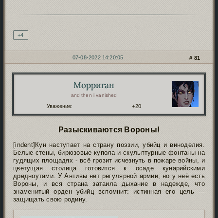
Подпись автора
+4
07-08-2022 14:20:05
81
Морриган
Автор:
and then i vanished
Уважение:
+20
Разыскиваются Вороны!
[indent]Кун наступает на страну поэзии, убийц и виноделия.
Белые стены, бирюзовые купола и скульптурные фонтаны на
гудящих площадях - всё грозит исчезнуть в пожаре войны, и
цветущая столица готовится к осаде кунарийскими
дредноутами. У Антивы нет регулярной армии, но у неё есть
Вороны, и вся страна затаила дыхание в надежде, что
знаменитый орден убийц вспомнит: истинная его цель —
защищать свою родину.