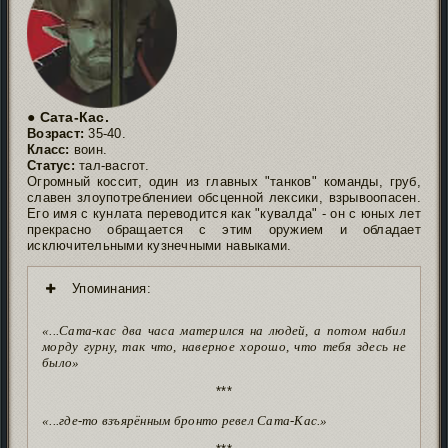
● Сата-Кас.
Возраст:
35-40.
Класс:
воин.
Статус:
тал-васгот.
Огромный коссит, один из главных "танков" команды, груб,
славен злоупотреблениеи обсценной лексики, взрывоопасен.
Его имя с кунлата переводится как "кувалда" - он с юных лет
прекрасно обращается с этим оружием и обладает
исключительными кузнечными навыками.
Упоминания:
«...Сата-кас два часа матерился на людей, а потом набил
морду гурну, так что, наверное хорошо, что тебя здесь не
было»
***
«...где-то взъярённым бронто ревел Сата-Кас.»