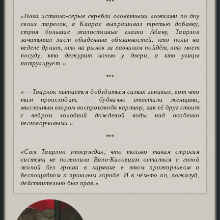
***
«Пока истинно-серые скребли оловянными ложками по дну
своих тарелок, а Каарас выпрашивал третью добавку,
строя большие жалостливые глазки Абану, Таарлок
зачитывал лист обыденных обязанностей: кто полы на
неделе драит, кто на рынок за хавчиком пойдёт, кто моет
посуду, кто дежурит ночью у двери, а кто улицы
патрулирует. »
***
«— Таарлок пытается добудиться самых ленивых, вот что
там происходит, — буднично ответила женщина,
мысленным взором воспроизводя картину, как её друг стоит
с ведром холодной дождевой воды над особенно
несговорчивыми.»
***
«Сам Таарлок утверждал, что только такая строгая
система не позволила Вало-Касовцам остаться с голой
жопой без гроша в кармане в этом прожорливом и
беспощадном к пришлым городе. И в чём-то он, пожалуй,
действительно был прав.»