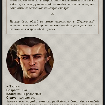
Маарим, как обычно, с непроницаемо-каменным лицом стоял
у двери, сложив руки на груди — он был так недвижим, что
напоминал собственную каменную статую.
***
Иссала была одной из самых молчаливых в "Двуручнике",
если не считать Маарима — тот вообще рот раскрывал
только на завтрак, обед и ужин.
● Талан.
Возраст:
30-45.
Класс:
воин/ разбойник.
Статус:
тал-васгот.
Талан - маг, но действует как разбойник и боец. Из-за слабой