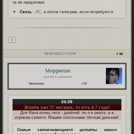
за ее пределами.
✧ Связь
-
ЛС
, а потом телеграм, если потребуется
Подпись автора
0
06-09-2022 17:19:39
86
Морриган
Автор:
and then i vanished
Уважение:
+20
06.09
Живём уже 57 месяцев, то есть 4,7 года!
Для Вана конец лета - двойной: он и в реале, и в
игровом сюжете. Машем платочками тёплым денькам!
Самые запоминающиеся цитаты наших