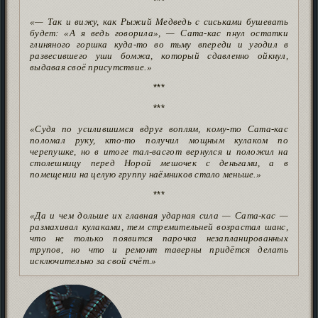
***
«— Так и вижу, как Рыжий Медведь с сиськами бушевать
будет: «А я ведь говорила», — Сата-кас пнул остатки
глиняного горшка куда-то во тьму впереди и угодил в
развесившего уши бомжа, который сдавленно ойкнул,
выдавая своё присутствие.»
***
***
«Судя по усилившимся вдруг воплям, кому-то Сата-кас
поломал руку, кто-то получил мощным кулаком по
черепушке, но в итоге тал-васгот вернулся и положил на
столешницу перед Норой мешочек с деньгами, а в
помещении на целую группу наёмников стало меньше.»
***
«Да и чем дольше их главная ударная сила — Сата-кас —
размахивал кулаками, тем стремительней возрастал шанс,
что не только появится парочка незапланированных
трупов, но что и ремонт таверны придётся делать
исключительно за свой счёт.»