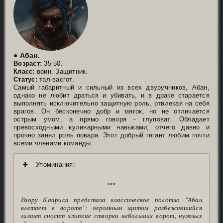
● Абан.
Возраст:
35-50.
Класс:
воин. Защитник.
Статус:
тал-васгот.
Самый габаритный и сильный из всех двуручников, Абан,
однако не любит драться и убивать, и в драке старается
выполнять исключительно защитную роль, отвлекая на себя
врагов. Он бесконечно добр и мягок, но не отличается
острым умом, а прямо говоря - глуповат. Обладает
превосходными кулинарными навыками, отчего давно и
прочно занял роль повара. Этот добрый гигант любим почти
всеми членами команды.
Упоминания:
***
Взору Каариса предстала классическое полотно "Абан
влетает в ворота": огромным щитом разбежавшийся
гигант сносит хлипкие створки небольших ворот, нужных