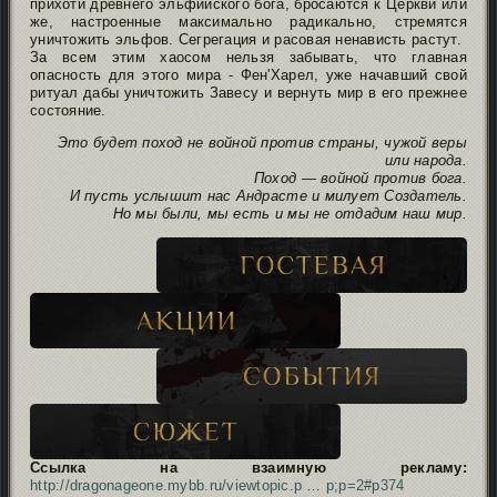
прихоти древнего эльфийского бога, бросаются к Церкви или
же, настроенные максимально радикально, стремятся
уничтожить эльфов. Сегрегация и расовая ненависть растут.
За всем этим хаосом нельзя забывать, что главная
опасность для этого мира - Фен'Харел, уже начавший свой
ритуал дабы уничтожить Завесу и вернуть мир в его прежнее
состояние.
Это будет поход не войной против страны, чужой веры
или народа.
Поход — войной против бога.
И пусть услышит нас Андрасте и милует Создатель.
Но мы были, мы есть и мы не отдадим наш мир.
Ссылка на взаимную рекламу:
http://dragonageone.mybb.ru/viewtopic.p … p;p=2#p374