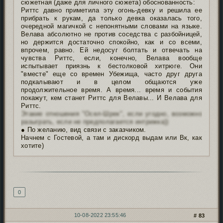
сюжетная (даже для личного сюжета) обоснованность:
Риттс давно приметила эту огонь-девку и решила ее
прибрать к рукам, да только девка оказалась того,
очередной магичкой с непонятными словами на языке.
Велава абсолютно не против соседства с разбойницей,
но держится достаточно спокойно, как и со всеми,
впрочем, равно. Ей недосуг болтать и отвечать на
чувства Риттс, если, конечно, Велава вообще
испытывает приязнь к бестолковой хитрюге. Они
"вместе" еще со времен Убежища, часто друг друга
подкалывают и в целом общаются уже
продолжительное время. А время... время и события
покажут, кем станет Риттс для Велавы... И Велава для
Риттс.
Этакие отношения "Осел-Шрек", если угодно, возможно
разыграть, если не предполагается интрижка))
● По желанию, вид связи с заказчиком.
Начнем с Гостевой, а там и дискорд выдам или Вк, как
хотите)
Подпись автора
0
10-08-2022 23:55:46
83