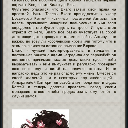
смертью, все побочные дети короля выбирали первый
вариант. Все, кроме Виаго де Рива.
Фульгено опасался, что Виаго заявит свои права на
престол? Чушь. Теперь Виаго принадлежит к числу
Восьмерых Когтей - истинных правителей Антивы, чья
власть превышает монаршие полномочия и чья воля
определяет, кто будет сидеть на троне. И пусть отец
отрёкся от него, Виаго всё равно чувствует за собой
долг защищать горящую в пламени войны Антиву - не
важно, по зову ли королевской крови или потому что в
этом заключается истинное призвание Ворона.
Виаго - лучший мастер-отравитель в гильдии, и
постоянная работа с ядами наградила его паранойей: он
постоянно принимает малые дозы своих ядов, чтобы
вырабатывать к ним иммунитет и регулярно проверяет
всю свою еду и питьё на наличие отравы. И не
напрасно, ведь это не раз спасло ему жизнь. Вместе со
своей коллегой - и с некоторых пор любовницей -
Андаратейей Кантори, он разоблачил предателя в рядах
Когтей и теперь должен предстать перед своим
монаршим отцом чтобы предоставить ему отчёт о
случившемся.