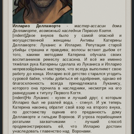
Илларио Делламорте
-
мастер-ассасин дома
Делламорте, возможный наследник Первого Когтя.
[indent]Двое внуков было у самой опасной и
могущественной женщины Антивы Катерины
Делламорте: Луканис и Илларио. Репутация старой
убийцы страшна и правдива; волосы встают дыбом от
того, какими методами Катерина обучала своих
воспитанников ремеслу ассасина. И всё же именно
тяжёлая рука Катерины сделала из Луканиса и Илларио
непревзойдённых мастеров, что всегда выполняют свою
работу до конца. Илларио всё детство старался угодить
суровой бабке, чтобы добиться её одобрения, однако её
благосклонность всегда принадлежала Луканису,
которого она прочила в наследники, несмотря на его
равнодушие к титулу Первого Когтя.
[indent]Но Луканис - кузен и лучший друг, с которым
Илларио был не разлей вода, - сгинул. И уж теперь
Катерина наконец обратит свой взор на второго внука,
по достоинству оценив его преданность дому
Делламорте и гильдии Воронов. И угроза порабощения
рогатыми захватчиками - лучший способ
продемонстрировать ей, что Илларио достоин
унаследовать главенство над Воронами.