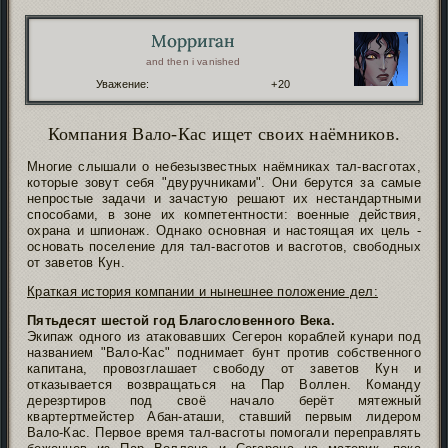
Морриган
Автор:
and then i vanished
Уважение:
+20
Компания Вало-Кас ищет своих наёмников.
Многие слышали о небезызвестных наёмниках тал-васготах,
которые зовут себя "двуручниками". Они берутся за самые
непростые задачи и зачастую решают их нестандартными
способами, в зоне их компетентности: военные действия,
охрана и шпионаж. Однако основная и настоящая их цель -
основать поселение для тал-васготов и васготов, свободных
от заветов Кун.
Краткая история компании и нынешнее положение дел:
Пятьдесят шестой год Благословенного Века.
Экипаж одного из атаковавших Сегерон кораблей кунари под
названием "Вало-Кас" поднимает бунт против собственного
капитана, провозглашает свободу от заветов Кун и
отказывается возвращаться на Пар Воллен. Команду
дерезртиров под своё начало берёт мятежный
квартертмейстер Абан-аташи, ставший первым лидером
Вало-Кас. Первое время тал-васготы помогали переправлять