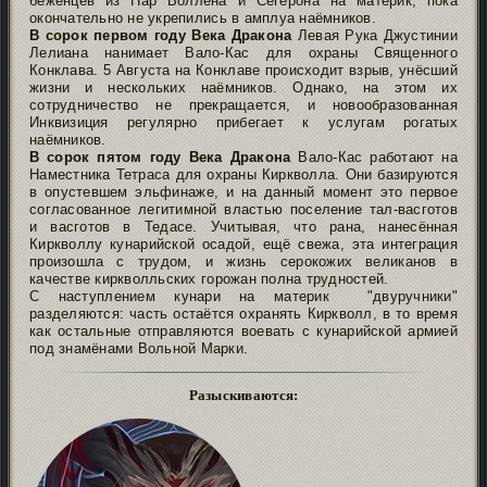
беженцев из Пар Воллена и Сегерона на материк, пока
окончательно не укрепились в амплуа наёмников.
В сорок первом году Века Дракона
Левая Рука Джустинии
Лелиана нанимает Вало-Кас для охраны Священного
Конклава. 5 Августа на Конклаве происходит взрыв, унёсший
жизни и нескольких наёмников. Однако, на этом их
сотрудничество не прекращается, и новообразованная
Инквизиция регулярно прибегает к услугам рогатых
наёмников.
В сорок пятом году Века Дракона
Вало-Кас работают на
Наместника Тетраса для охраны Киркволла. Они базируются
в опустевшем эльфинаже, и на данный момент это первое
согласованное легитимной властью поселение тал-васготов
и васготов в Тедасе. Учитывая, что рана, нанесённая
Киркволлу кунарийской осадой, ещё свежа, эта интеграция
произошла с трудом, и жизнь серокожих великанов в
качестве киркволльских горожан полна трудностей.
С наступлением кунари на материк "двуручники"
разделяются: часть остаётся охранять Киркволл, в то время
как остальные отправляются воевать с кунарийской армией
под знамёнами Вольной Марки.
Разыскиваются: