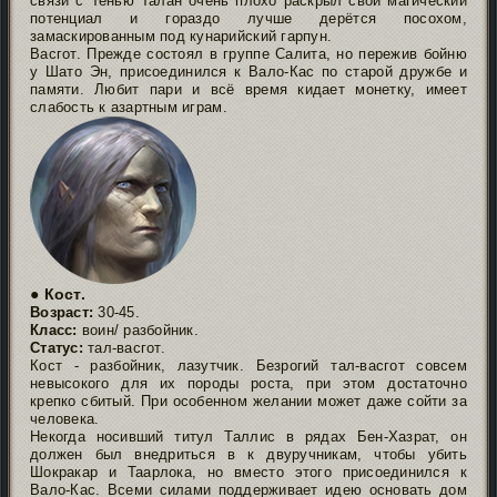
связи с Тенью Талан очень плохо раскрыл свой магический
потенциал и гораздо лучше дерётся посохом,
замаскированным под кунарийский гарпун.
Васгот. Прежде состоял в группе Салита, но пережив бойню
у Шато Эн, присоединился к Вало-Кас по старой дружбе и
памяти. Любит пари и всё время кидает монетку, имеет
слабость к азартным играм.
● Кост.
Возраст:
30-45.
Класс:
воин/ разбойник.
Статус:
тал-васгот.
Кост - разбойник, лазутчик. Безрогий тал-васгот совсем
невысокого для их породы роста, при этом достаточно
крепко сбитый. При особенном желании может даже сойти за
человека.
Некогда носивший титул Таллис в рядах Бен-Хазрат, он
должен был внедриться в к двуручникам, чтобы убить
Шокракар и Таарлока, но вместо этого присоединился к
Вало-Кас. Всеми силами поддерживает идею основать дом