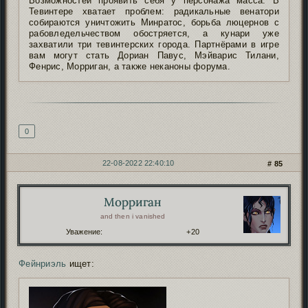
Возможностей проявить себя у персонажа масса. В
Тевинтере хватает проблем: радикальные венатори
собираются уничтожить Минратос, борьба люцернов с
рабовледельчеством обостряется, а кунари уже
захватили три тевинтерских города. Партнёрами в игре
вам могут стать Дориан Павус, Мэйварис Тилани,
Фенрис, Морриган, а также неканоны форума.
Подпись автора
0
22-08-2022 22:40:10
85
Морриган
Автор:
and then i vanished
Уважение:
+20
Фейнриэль
ищет: