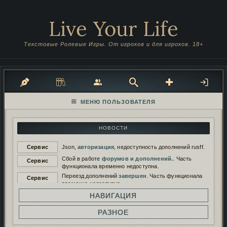
Live Your Life
Текстовые Ролевые Игры. От игроков и для игроков. 18+
НОВОСТИ
Сервис
Json,
авторизация
, недоступность дополнений rusff.
Сбой в работе
форумов и дополнений.
. Часть
Сервис
функционала временно недоступна.
Переезд дополнений
завершен
. Часть функционала
Сервис
временно недоступна.
Переезд дополнений на
новый сервер
. Функционал
НАВИГАЦИЯ
Сервис
будет временно недоступен.
Работа дополнений восстановлена. И снова
РАЗНОЕ
Сервис
сломана...