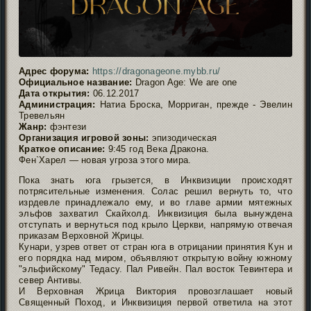
Адрес форума:
https://dragonageone.mybb.ru/
Официальное название:
Dragon Age: We are one
Дата открытия:
06.12.2017
Администрация:
Натиа Броска, Морриган, прежде - Эвелин
Тревельян
Жанр:
фэнтези
Организация игровой зоны:
эпизодическая
Краткое описание:
9:45 год Века Дракона.
Фен`Харел — новая угроза этого мира.
Пока знать юга грызется, в Инквизиции происходят
потрясительные изменения. Солас решил вернуть то, что
изрдевле принадлежало ему, и во главе армии мятежных
эльфов захватил Скайхолд. Инквизиция была вынуждена
отступать и вернуться под крыло Церкви, напрямую отвечая
приказам Верховной Жрицы.
Кунари, узрев ответ от стран юга в отрицании принятия Кун и
его порядка над миром, объявляют открытую войну южному
"эльфийскому" Тедасу. Пал Ривейн. Пал восток Тевинтера и
север Антивы.
И Верховная Жрица Виктория провозглашает новый
Священный Поход, и Инквизиция первой ответила на этот