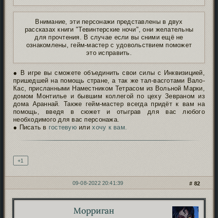
Внимание, эти персонажи представлены в двух
рассказах книги "Тевинтерские ночи", они желательны
для прочтения. В случае если вы сними ещё не
ознакомлены, гейм-мастер с удовольствием поможет
это исправить.
● В игре вы сможете объединить свои силы с Инквизицией,
пришедшей на помощь стране, а так же тал-васготами Вало-
Кас, присланными Наместником Тетрасом из Вольной Марки,
домом Монтилье и бывшим коллегой по цеху Зевраном из
дома Араннай. Также гейм-мастер всегда придёт к вам на
помощь, введя в сюжет и отыграв для вас любого
необходимого для вас персонажа.
● Писать в
гостевую
или
хочу к вам.
Подпись автора
+1
09-08-2022 20:41:39
82
Морриган
Автор: