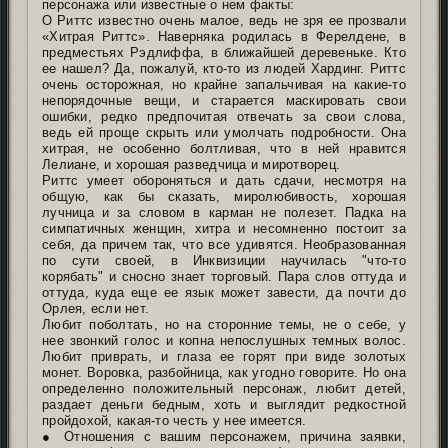
персонажа или известные о нем факты:
О Риттс известно очень малое, ведь не зря ее прозвали
«Хитрая Риттс». Наверняка родилась в Ферелдене, в
предместьях Рэдлиффа, в ближайшей деревеньке. Кто
ее нашел? Да, пожалуй, кто-то из людей Хардинг. Риттс
очень осторожная, но крайне запальчивая на какие-то
непорядочные вещи, и старается маскировать свои
ошибки, редко предпочитая отвечать за свои слова,
ведь ей проще скрыть или умолчать подробности. Она
хитрая, не особенно болтливая, что в ней нравится
Лелиане, и хорошая разведчица и миротворец.
Риттс умеет обороняться и дать сдачи, несмотря на
общую, как бы сказать, миролюбивость, хорошая
лучница и за словом в карман не полезет. Падка на
симпатичных женщин, хитра и несомненно постоит за
себя, да причем так, что все удивятся. Необразованная
по сути своей, в Инквизиции научилась "что-то
корябать" и сносно знает торговый. Пара слов оттуда и
оттуда, куда еще ее язык может завести, да почти до
Орлея, если нет.
Любит поболтать, но на сторонние темы, не о себе, у
нее звонкий голос и копна непослушных темных волос.
Любит приврать, и глаза ее горят при виде золотых
монет. Воровка, разбойница, как угодно говорите. Но она
определенно положительный персонаж, любит детей,
раздает деньги бедным, хоть и выглядит редкостной
пройдохой, какая-то честь у нее имеется.
● Отношения с вашим персонажем, причина заявки,