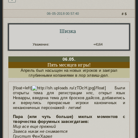
06-05-2018 00:57:40
5
Шизка
Автор:
.
Уважение:
+4164
06.05.
Пять месяцев игры!
Апрель был насыщен на новых игроков и заиграл
глубинными копаниями в лор элвиш-дел.
[float=left]
[/float] Были
открыты тема для регистрации нпс, открыт язык
Неварры, введена тема для бросков дайсов, добавились
и вернулись прекрасные игроки каноничных и
неканоничных персонажей - летим!
Пара (или чуть больше) милых моментов с
творчества форумных завсегдатаев:
Мир все еще прежний
Завеса никак не снимается
Грустит Фен'Харел