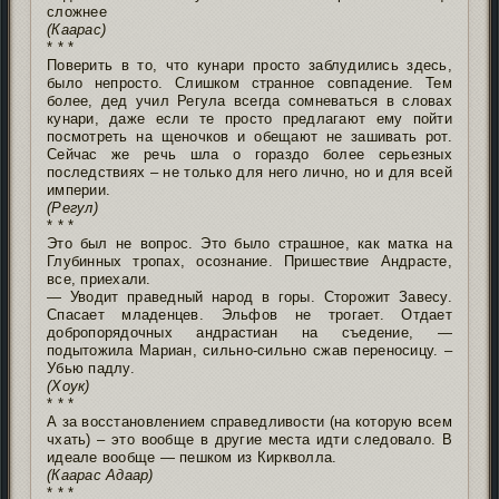
сложнее
(Каарас)
* * *
Поверить в то, что кунари просто заблудились здесь,
было непросто. Слишком странное совпадение. Тем
более, дед учил Регула всегда сомневаться в словах
кунари, даже если те просто предлагают ему пойти
посмотреть на щеночков и обещают не зашивать рот.
Сейчас же речь шла о гораздо более серьезных
последствиях – не только для него лично, но и для всей
империи.
(Регул)
* * *
Это был не вопрос. Это было страшное, как матка на
Глубинных тропах, осознание. Пришествие Андрасте,
все, приехали.
— Уводит праведный народ в горы. Сторожит Завесу.
Спасает младенцев. Эльфов не трогает. Отдает
добропорядочных андрастиан на съедение, —
подытожила Мариан, сильно-сильно сжав переносицу. –
Убью падлу.
(Хоук)
* * *
А за восстановлением справедливости (на которую всем
чхать) – это вообще в другие места идти следовало. В
идеале вообще — пешком из Киркволла.
(Каарас Адаар)
* * *