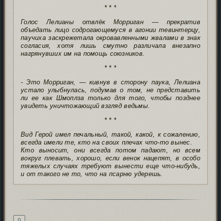
* * *
Голос Лелианы отвлёк Морриган — прекратив
объедать лицо содрогающемуся в агонии тевинтерцу,
паучиха заскрежетала окровавленными жвалами в знак
согласия, хотя лишь смутно различала внезапно
нагрянувших им на помощь союзников.
* * *
- Это Морриган, — кивнув в сторону паука, Лелиана
устало улыбнулась, подумав о том, не представить
ли ее как Шмоплза только для того, чтобы позднее
увидеть уничтожающий взгляд ведьмы.
* * *
Вид Герой имел печальный, такой, какой, к сожалению,
всегда имели те, кто на своих плечах что-то вынес.
Кто выносит, они всегда потом падают, но всем
вокруг плевать, хорошо, если венок нацепят, в особо
тяжелых случаях требуют вынести еще что-нибудь,
и от такого не то, что на псарню удерешь.
Подпись автора
0