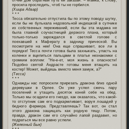
отчий дом обратный путь ей заказан. – Мамка, к слову,
просила проследить, чтоб ты не горбился.
(Хиира Адаар)
* * *
Тесса обязательно отпустила бы по этому поводу шутку,
если бы не булькала недовольной индюшкой в супчике
из собственных переживаний, если бы эта мадама не
была главной соучастницей дерзкого плана, который
только-только зарождался в светлой голове с
поехавшей к Маферату в задницу прической. Вы
посмотрите на нее! Она еще спрашивает, все ли в
порядке! Тесса почти готова была захныкать, упасть на
коленки и вцепиться пальцами в платье незнакомки с
громким воплем: "Не-е-ет, моя жизнь в опасности!
Подобно святой Андрасте готовы меня втащить на
костер! Может, выйдешь вместо меня замуж, а?"
(Тесса)
* * *
Однажды нас попросили прирезать дракона близ одной
деревушки в Орлее. Он уже успел сжечь пару
поселений и утащить десяток коней себе на обед.
Только мы осадили его гнездо, как оказалось, что какой-
то отступник сам его подкармливает, воруя лошадей у
бедного фермера. Представляешь? Так вот, он стал
этого дракона защищать как родную тещу. Потом,
правда, дракон сам его случайно лапой раздавил, но
подраться мы все равно успели.
(Железный Бык)