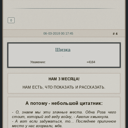
Подпись автора
0
06-03-2018 00:17:45
4
Шизка
Автор:
.
Уважение:
+4164
НАМ 3 МЕСЯЦА!
НАМ ЕСТЬ, ЧТО ПОКАЗАТЬ И РАССКАЗАТЬ.
А потому - небольшой цитатник:
- О, знаем мы эти злачные места. Одна Роза чего
стоит, который год веду войну, - Авелин хмыкнула.
- А вот если задуматься, то... Последнее приличное
место у нас взорвали, мда.