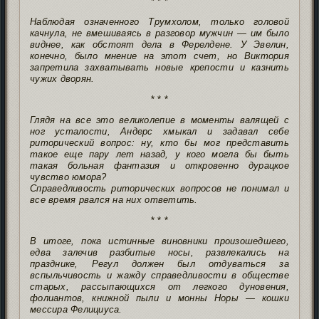
* * *
Наблюдая означенного Трумхолом, только головой
качнула, не вмешиваясь в разговор мужчин — им было
виднее, как обстоят дела в Ферелдене. У Эвелин,
конечно, было мнение на этот счет, но Виктория
запретила захватывать новые крепости и казнить
чужих дворян.
* * *
Глядя на все это великолепие в моменты валящей с
ног усталости, Андерс хмыкал и задавал себе
риторический вопрос: ну, кто бы мог представить
такое еще пару лет назад, у кого могла бы быть
такая больная фантазия и откровенно дурацкое
чувство юмора?
Справедливость риторических вопросов не понимал и
все время рвался на них ответить.
* * *
В итоге, пока истинные виновники произошедшего,
едва залечив разбитые носы, развлекались на
празднике, Регул должен был отдуваться за
вспыльчивость и жажду справедливости в обществе
старых, рассыпающихся от легкого дуновения,
фолиантов, книжной пыли и монны Норы — кошки
мессира Фелициуса.