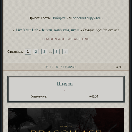
Сервис
Починка дополнений
продолжается
.
Скрытие рекламных баннеров
- проверь, чтоб не
Сервис
заблокировали!
Привет, Гость!
Войдите
или
зарегистрируйтесь
.
Script
Полезное о нейро-скриптах и
безопасности
.
Пополнение фонда форума
иностранными
Сервис
Вы здесь
»
Live Your Life
»
Книги, комиксы, игры
»
Dragon Age: We are one
картами
.
Чистка заброшенных форумов
. Проверь, чтобы
Сервис
DRAGON AGE: WE ARE ONE
твой старый форум не пропал!
1
Страница:
2
3
…
8
»
08-12-2017 17:40:30
1
СООБЩЕНИЙ
1 СТРАНИЦА 20 ИЗ 155
Шизка
Автор:
.
Уважение:
+4164