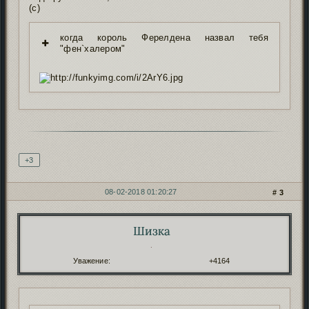
(с)
когда король Ферелдена назвал тебя
"фен`халером"
Подпись автора
+3
08-02-2018 01:20:27
3
Шизка
Автор:
.
Уважение:
+4164