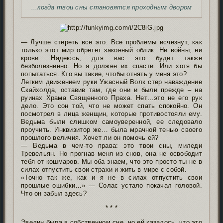
...когда твои сны становятся проходным двором
— Лучше стереть все это. Все проблемы исчезнут, как
только этот мир обретет законный облик. Ни войны, ни
крови. Надеюсь, для вас это будет также
безболезненно. Но я должен их спасти. Или хотя бы
попытаться. Кто вы такие, чтобы отнять у меня это?
Легким движением руки Ужасный Волк стер наваждение
Скайхолда, оставив там, где они и были прежде – на
руинах Храма Священного Праха. Нет…это не его рук
дело. Это сон той, что не может спать спокойно. Он
посмотрел в лица женщин, которые противостояли ему.
Ведьма были слишком самоуверенной, ее следовало
проучить. Инквизитор же… была мрачной тенью своего
прошлого величия. Хочет ли он помочь ей?
— Ведьма в чем-то права: это твои сны, миледи
Тревельян. Но прогнав меня из снов, она не освободит
тебя от кошмаров. Мы оба знаем, что это просто ты не в
силах отпустить свои страхи и жить в мире с собой.
«Точно так же, как и я не в силах отпустить свои
прошлые ошибки…» — Солас устало покачал головой.
Что он забыл здесь?
* * *
Эвелин была в собственном сне, но ей казалось, что это