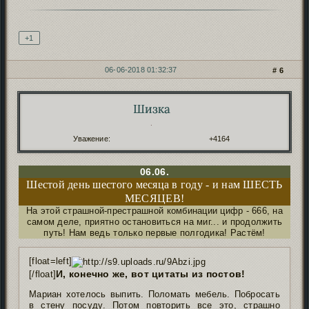
Подпись автора
+1
06-06-2018 01:32:37
6
Шизка
Автор:
.
Уважение:
+4164
06.06.
Шестой день шестого месяца в году - и нам ШЕСТЬ
МЕСЯЦЕВ!
На этой страшной-престрашной комбинации цифр - 666, на
самом деле, приятно остановиться на миг... и продолжить
путь! Нам ведь только первые полгодика! Растём!
[float=left]
И, конечно же, вот цитаты из постов!
[/float]
Мариан хотелось выпить. Поломать мебель. Побросать
в стену посуду. Потом повторить все это, страшно