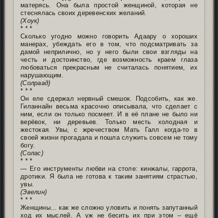
матерясь. Она была простой женщиной, которая не
стеснялась своих деревенских желаний.
(Хоук)
* * *
Сколько угодно можно говорить Адаару о хороших
манерах, убеждать его в том, что подсматривать за
дамой неприлично, но у него были свои взгляды на
честь и достоинство, где возможность краем глаза
любоваться прекрасным не считалась понятием, их
нарушающим.
(Солраад)
* * *
Он еле сдержал нервный смешок. Подсобить, как же.
Гиланнайн весьма красочно описывала, что сделает с
ним, если он только посмеет. И в её плане не было ни
верёвок, ни деревьев. Только месть холодная и
жестокая. Увы, с жречеством Мать Галл когда-то в
своей жизни прогадала и пошла служить совсем не тому
богу.
(Солас)
* * *
— Его инструменты любви на столе: кинжалы, гаррота,
дротики. Я была не готова к таким занятиям страстью,
увы.
(Эвелин)
* * *
Женщины... как же сложно уловить и понять запутанный
ход их мыслей. А уж не бесить их при этом – ещё