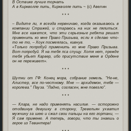
В Оствике лучше торчать
А в Киркволле пить, Киркволле пить ~
(с) Авелин
* * *
– Видите ли, я всегда нервничаю, когда оказываюсь в
компании Стражей, и стараюсь на них не пялиться.
Мне все кажется, что эти серьезные ребята решат
применить ко мне Право Призыва, если я сделаю что-
то не то, – Хоук посмеялась, кивнув.
«Только попробуй применить ко мне Право Призыва.
Вот попробуй. Я на тебя пса спущу. Хотя нет, прежде
тебя убьет Карвер, ибо присутствие меня в Ордене
он не переживет».
* * *
Шутки от ГФ: Конец мора, собрание земель. "Не-не,
Алистер, все по-честному. Мне — архидемон, тебе —
королева." Пауза. "Ладно, согласен, мне повезло".
* * *
— Клара, не надо применять насилие. — осторожно
отодвинув девушку в сторону, Тревельян ухватил
мужчину за шею и сжал свои пальцы на его гортани, —
Я сам применю. А теперь, говори, что ты знаешь о
герое из Тевинтера!