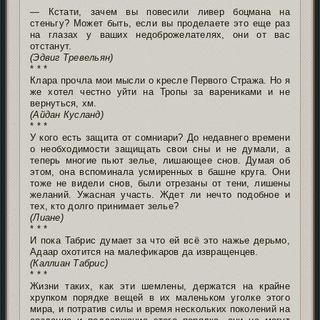
* * *
— Кстати, зачем вы повесили ливер боцмана на
стеньгу? Может быть, если вы проделаете это еще раз
на глазах у ваших недоброжелателях, они от вас
отстанут.
(Эдвиг Тревельян)
* * *
Клара прочла мои мысли о кресле Первого Стража. Но я
же хотел честно уйти на Тропы за варениками и не
вернуться, хм.
(Айдан Кусланд)
* * *
У кого есть защита от сомниари? До недавнего времени
о необходимости защищать свои сны и не думали, а
теперь многие пьют зелье, лишающее снов. Думая об
этом, она вспоминала усмиренных в башне круга. Они
тоже не видели снов, были отрезаны от тени, лишены
желаний. Ужасная участь. Ждет ли нечто подобное и
тех, кто долго принимает зелье?
(Лиане)
* * *
И пока Табрис думает за что ей всё это нажье дерьмо,
Адаар охотится на малефикаров да извращенцев.
(Каллиан Табрис)
* * *
Жизни таких, как эти шемлены, держатся на крайне
хрупком порядке вещей в их маленьком уголке этого
мира, и потратив силы и время нескольких поколений на