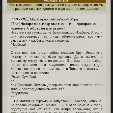
месяцев игры!
Июнь оказался очень замедленно-томным месяцем, но мы
приросли новыми идеями и игроками - летим дальше.
[float=left]
Нескромно-искрометно и прекрасно -
[/float]
навесный обстрел цитатами!
Чувство такта никогда не было знакомо Изабеле. А если
они встречались, то лишь обменивались кроткими
взглядами и разбегались в стороны.
(Изабела)
* * *
С тех пор, как пламя войны слизало Круг, Эмма уже
никому и ничего не была должна. Да и магом, по
большому счету, быть не хотела. Это был не ее выбор,
не ее желание, она колдовала только тогда, когда
больше ничего не оставалось, и в Тень ее вытолкнуло
не желание, а бессилие.
(Эмма Суледин)
* * *
Как Собрание Земель доверило тебе королевство, если
тебе и палатку доверить нельзя?
(Морриган)
* * *
– Не мамкины пирожки с капустой и брюквой, конечно,
но вполне съедобно. Мамка… — в этот момент к горлу
подступил ком, от того, что Хиира вспомнила, что в