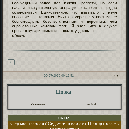
необходимый запас для взятия крепости, но если
начали наступательную операцию, становится трудно
остановиться. Единственное, что вызывало у меня
опасение — это камек. Ничто в мире не бывает более
беспомощным, безответственным и порочным, чем
обработанные камеком маги. Я знал, что в случае
провала кунари применят к нам эту дрянь…»
(Регул)
Подпись автора
0
06-07-2018 00:12:51
7
Шизка
Автор:
.
Уважение:
+4164
06.07.
Седьмое небо ли? Седьмое пекло ли? Пройдено семь