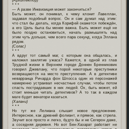
(Архитектор)
* * *
— А разве Инквизиция может закончиться?
Быть может, он понимал, к чему клонит Лавеллан,
задавая подобный вопрос. Он и сам думал над этим:
что стал бы делать, когда Корифей окажется побеждён,
а его Цель была бы менее важна. Быть может ещё не
было поздно остановиться, начать размышлять над
этим чуть дольше, чем всего пара секунд, когда Эллана
рядом.
(Солас)
* * *
А вдруг тот самый маг, с которым она общалась, и
наложил заклятие ужаса? Кажется, в одной из глав
Трудной жизни в Верхнем городе Доннен Бренниковик
говорил Джевлану, что порой некоторые преступники
возвращаются на место преступления. А в детективе
неварранца Ричарда фон Шлосса один из персонажей
намеренно устраивал несчастные случаи, чтобы потом
спасть пострадавших в них людей. Ох, быть может, ей
стоит меньше читать детективов? А то так в каждом
маге будет венатори казаться.
(Халани)
* * *
Но тут же Лелиана слышит новое предложение.
Интересное, как древний фолиант, и прямое, как стрела.
Звучит все просто и легко, будто бы и не Сегерон даже,
а соседняя деревня. Но вот Бен-Хазарат работает не