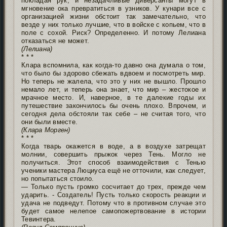
покладая рук, и незадачливые диверсанты могут в
мгновение ока превратиться в узников. У кунари все с
организацией жизни обстоит так замечательно, что
везде у них только лучшие, что в войске с копьем, что в
поле с сохой. Риск? Определенно. И потому Лелиана
отказаться не может.
(Лелиана)
* * *
Клара вспомнила, как когда-то давно она думала о том,
что было бы здорово сбежать вдвоем и посмотреть мир.
Но теперь не жалела, что это у них не вышло. Прошло
немало лет, и теперь она знает, что мир – жестокое и
мрачное место. И, наверное, в те далекие годы их
путешествие закончилось бы очень плохо. Впрочем, и
сегодня дела обстояли так себе – не считая того, что
они были вместе.
(Клара Морген)
* * *
Когда тварь окажется в воде, а в воздухе затрещат
молнии, совершить прыжок через Тень. Могло не
получиться. Этот способ взаимодействия с Тенью
ученики мастера Люциуса ещё не отточили, как следует,
но попытаться стоило.
— Только пусть громко сосчитает до трех, прежде чем
ударить. - Создатель! Пусть только скорость реакции и
удача не подведут. Потому что в противном случае это
будет самое нелепое самопожертвование в истории
Тевинтера.