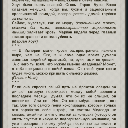
обречены, нападавшие – вооружены и очень опасны.
Хоук была очень опасной. Огонь. Таран. Буря. Ваша
славная женушка, когда вы, бухим и зацелованным
орлесианской помадой, возвращаетесь домой глубоко
за полночь.
Сейчас, чувствуя, как ее морду
(хорошенькое личико,
сказала бы мама, аристократичное хорошенькое
личико)
заливает кровь, Мариан видела перед глазами
только красное и хотела убивать.
(Мариан Хоук)
* * *
— В Империи магия крови распространена намного
шире, чем на Юге, я и сама одно время думала
заняться подобной практикой, но, руки так и не дошли.
А с чего ты взял, что нужны именно младенцы? Может,
я тебя специально с собой взяла. От такой туши крови
будет много, можно призвать сильного демона.
(Оливия Никс)
* * *
Если она спросит пеший путь на Арлатан следом за
дичью, которую перетирают между собой воронята
последние месяцы, думая, что он их не слышит, он
повесится. Или нет. Нет. Он кого-нибудь повесит, вот
так. Вон того самого гения конспирации, который только
что заработал себе штраф, по счетам Медоеда не
совместимый не то что с платой за контракт (которую он
опять спустит в какую-то подозрительную компанию, он
уже проверял, почему убийца постоянно занимает и