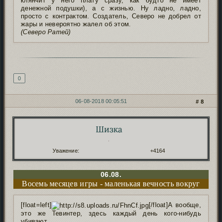
клянчит у него плату сразу, как будто не имеет
денежной подушки), а с жизнью. Ну ладно, ладно,
просто с контрактом. Создатель, Северо не добрел от
жары и невероятно жалел об этом.
(Северо Ратей)
Подпись автора
0
06-08-2018 00:05:51
8
Шизка
Автор:
.
Уважение:
+4164
06.08.
Восемь месяцев игры - маленькая вечность вокруг
[float=left]
[/float]А вообще,
это же Тевинтер, здесь каждый день кого-нибудь
убивают.