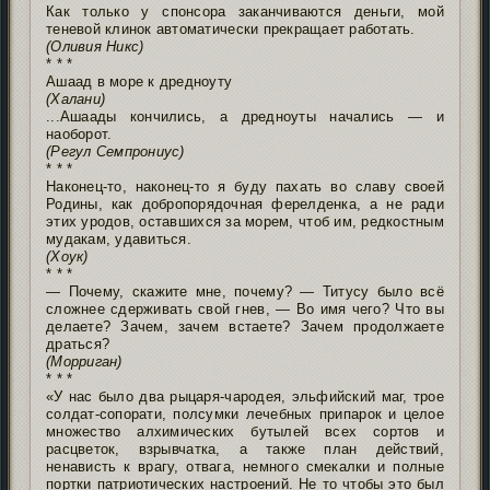
Как только у спонсора заканчиваются деньги, мой
теневой клинок автоматически прекращает работать.
(Оливия Никс)
* * *
Ашаад в море к дредноуту
(Халани)
...Ашаады кончились, а дредноуты начались — и
наоборот.
(Регул Семпрониус)
* * *
Наконец-то, наконец-то я буду пахать во славу своей
Родины, как добропорядочная ферелденка, а не ради
этих уродов, оставшихся за морем, чтоб им, редкостным
мудакам, удавиться.
(Хоук)
* * *
— Почему, скажите мне, почему? — Титусу было всё
сложнее сдерживать свой гнев, — Во имя чего? Что вы
делаете? Зачем, зачем встаете? Зачем продолжаете
драться?
(Морриган)
* * *
«У нас было два рыцаря-чародея, эльфийский маг, трое
солдат-сопорати, полсумки лечебных припарок и целое
множество алхимических бутылей всех сортов и
расцветок, взрывчатка, а также план действий,
ненависть к врагу, отвага, немного смекалки и полные
портки патриотических настроений. Не то чтобы это был