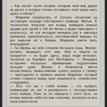
— Как насчёт тысяч эльфов, которым твой мир даром
не дался и которые готовы отстаивать своё право жить
здесь и сейчас?
Морриган отвернулась от Соласа, посмотрев на
застывшую посреди собственного кошмара Эвелин. В
технических вопросах они всегда выбирали разные
орудия для одной и той же битвы и редко приходили к
консенсусу, но эта молодая женщина раз и навсегда
завоевала признательность несговорчивой ведьмы не
раз выручив её и Кирана. Морриган умела быть
благодарной.
— Ты берёшь на себя слишком большую ношу, Эвелин,
пытаясь защищать этот мир. Мир в защите не
нуждается — он будет здесь, когда люди исчезнут,
несмотря на Корифея или Фен'Харела. — Женщина
осторожно коснулась эфемерными подушечками
пальцев щеки Эвелин, и Инквизитор могла
почувствовать прикосновение чужого разума к своему
— прохладного и трезвого разума Морриган, который
словно старался перед свою уверенность, спокойствие
и поддержку.
— Всё, что мы с тобой можем — это выбрать
наименьшее из зол и разобраться с последствиями
этого выбора. Пока ты не свернула с этого пути, ты
всегда можешь найти во мне союзника, несмотря на все
наши разногласия.