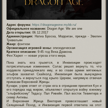
Адрес форума:
https://dragonageone.mybb.ru/
Официальное название:
Dragon Age: We are one
Дата открытия:
06.12.2017
Администрация:
Натиа Броска, Морриган, прежде - Эвелин
Тревельян
Жанр:
фэнтези
Организация игровой зоны:
эпизодическая
Краткое описание:
9:45 год Века Дракона.
Фен`Харел — новая угроза этого мира.
Пока знать юга грызется, в Инквизиции происходят
потрясительные изменения. Солас решил вернуть то, что
изрдевле принадлежало ему, и во главе армии мятежных
эльфов захватил Скайхолд. Инквизиция была вынуждена
отступать и вернуться под крыло Церкви, напрямую отвечая
приказам Верховной Жрицы.
Кунари, узрев ответ от стран юга в отрицании принятия Кун и
его порядка над миром, объявляют открытую войну южному
"эльфийскому" Тедасу. Пал Ривейн. Пал восток Тевинтера и
север Антивы.
И Верховная Жрица Виктория провозглашает новый
Священный Поход, и Инквизиция первой ответила на этот