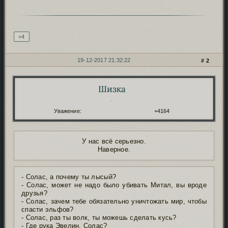
Подпись автора
+4
19-12-2017 21:32:22
2
Шизка
Автор:
.
Уважение:
+4164
У нас всё серьезно.
Наверное.
- Солас, а почему ты лысый?
- Солас, может не надо было убивать Митал, вы вроде
друзья?
- Солас, зачем тебе обязательно уничтожать мир, чтобы
спасти эльфов?
- Солас, раз ты волк, ты можешь сделать кусь?
- Где рука Эвелин, Солас?