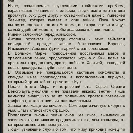
зов.
Ныне, раздираемые внутренними гнойниками проблем,
взрастившие ненависть к эльфам, люди всего юга готовы
протянуть руку друг другу и объединиться даже с Империей
Тевинтер, которая пылает в огне войны. Пока Архонт
пытается сдержать натиск Антаама, венатори не спят и ищут
самый удобный момент, чтобы реализовать свои планы.
Ривейн склонился перед Аришоком.
Антива готовится к осаде столицы - этим займётся
невиданный прежде альянс Антиванских Воронов,
Инквизиции, Армады Удачи и армий стран-союзников.
В Вольной Марке, подкошенной восстаниями магов и
храмовников ранее, продолжается борьба с Кун, возня за
престолы городов-государств, война с Хартией, нашедшей
новые проходы на Глубинные Тропы.
В Орзамаре не прекращаются кастовые конфликты и
скандал из-за производства и использования лириума,
которым Хартия тайно торгуется с Кун.
После Пятого Мора и потрясений юга, Серые Стражи
Вейспхаута умолкли и не подавали никаких вестей. Лишь
немногие знают, что за их молчанием кроется появление
грифонов, которых все считали вымершими.
Завеса все чаще истончается. Сомниари зачастую сходят с
ума. Спать становится страшно.
Появляются гномьи зелья снов без снов, вызывающие
зависимость, но многие предпочитают их, чем кошмары, от
которых можно и не проснуться.
Люди, узнающие слухи о том, что миру приходит конец по