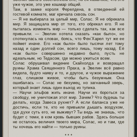
уже чужое, это уже кошмар общий.
Там, в замке короля Ферелдена, в отведенной ей
гостевой комнате, маг кричала сквозь сон.
— Я не выбирала за целый мир, Солас. Я не обрекала
мир. Я защищала мир от того, кто обрекал его. Я не
пыталась изменить мир — только сделать так, как все
привыкли. — Эвелин хотела сказать «как было», но
споткнулась на словах, боясь, что Фен`Харел тут же ее
поймет иначе. Его «как было» было тысячи лет тому
назад и один долгий сон, всего лишь, тому назад. Её
«как было» совершенно недавно было, пусть не
идеальным, но Тедасом, где можно ужиться всем.
Солас обрушивал видение Скайхолда и возвращал
руины Храма Священного Праха, а Эвелин всё равно
видела, будто наяву и то, и другое, и чужое выражение
глаз, слишком живое, чтобы быть безумным. Она
ошибалась — Солас не безумец, но загнанный зверь,
который знает лишь один выход из тупика.
— Научи эльфов жить иначе. Научи их бороться за
свободу, не уничтожая этот мир. Зачем? Что будешь ты
делать, когда Завеса рухнет? А если баланса уже не
достичь, если те, кто не привыкли дышать воздухом,
где духи суть его, не выживут? Ты ведь не знаешь, что
будет с теми, в ком кровь бывших рабов. Здесь больше
не осталось величия твоего мира, Солас, но и там, где
ты хочешь его найти — только руины.
* * *