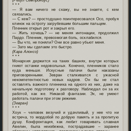
(Регул Семпрониус)
* * *
— Я вам ничего не скажу, вы не знаете, с кем
связались.
— С кем? — простодушно поинтересовался Осо, пробуя
клинок на остроту загрубевшим большим пальцем.
Пленник открыл рот и закрыл его.
— Жить хочешь? — не меняя интонации, продолжил
Пардо. Пленник, превозмогая боль, осклабился.
— Вы что, не поняли? Они все равно убьют меня.
— Зато мы сделаем это быстро.
(Кара Алонсо)
* * *
Монархия держится на таких башнях, внутри которых
гниют останки недовольных. Конечно, пленников стало
куда меньше. Искусные палачи были наказаны
приговоренными. Зевран сталкивался с ужасной
некомпетентностью новых кадров. Он бы не стал
оставлять важного пленника на одного из них, даже на
начальную подготовку к разговору. Наблюдал он за их
работой, как же. Никакой фантазии. Эх, не умеют
работать палачи при этом режиме.
(Зевран)
* * *
Хоук – человек везучий и удачливый, у нее что ни
встреча, то мордобой по добрую память и за пропитую
душу. Конфронтация, как любит говаривать славная
Авелин, была неизбежна, пострадавшие – заранее