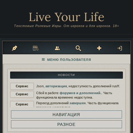
Live Your Life
Текстовые Ролевые Игры. От игроков и для игроков. 18+
НОВОСТИ
Сервис
Json,
авторизация
, недоступность дополнений rusff.
Сбой в работе
форумов и дополнений.
. Часть
Сервис
функционала временно недоступна.
Переезд дополнений
завершен
. Часть функционала
Сервис
временно недоступна.
Переезд дополнений на
новый сервер
. Функционал
НАВИГАЦИЯ
Сервис
будет временно недоступен.
Работа дополнений восстановлена. И снова
РАЗНОЕ
Сервис
сломана...