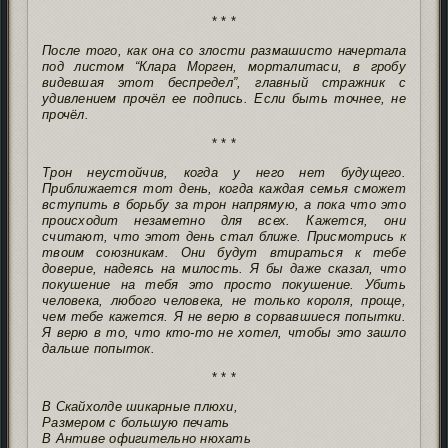
* * *
После того, как она со злости размашисто начертала
под листом “Клара Морген, морталитаси, в гробу
видевшая этот беспредел”, главный стражник с
удивлением прочёл ее подпись. Если быть точнее, не
прочёл.
* * *
Трон неустойчив, когда у него нет будущего.
Приближается тот день, когда каждая семья сможет
вступить в борьбу за трон напрямую, а пока что это
происходит незаметно для всех. Кажется, они
считают, что этот день стал ближе. Присмотрись к
твоим союзникам. Они будут втираться к тебе
доверие, надеясь на милость. Я бы даже сказал, что
покушение на тебя это просто покушение. Убить
человека, любого человека, не только короля, проще,
чем тебе кажется. Я не верю в сорвавшиеся попытки.
Я верю в то, что кто-то не хотел, чтобы это зашло
дальше попыток.
* * *
В Скайхолде шикарные плюхи,
Размером с большую печать
В Антиве офигительно нюхать