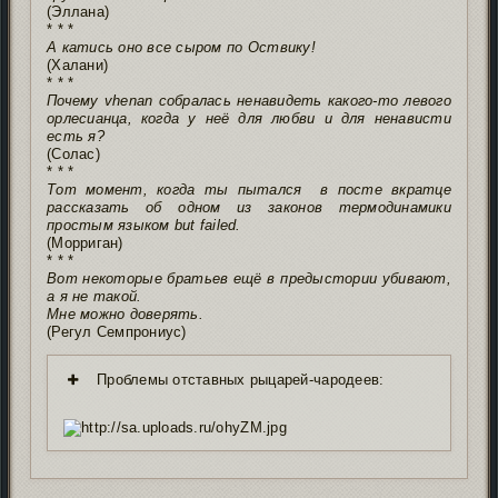
(Эллана)
* * *
А катись оно все сыром по Оствику!
(Халани)
* * *
Почему vhenan собралась ненавидеть какого-то левого
орлесианца, когда у неё для любви и для ненависти
есть я?
(Солас)
* * *
Тот момент, когда ты пытался в посте вкратце
рассказать об одном из законов термодинамики
простым языком but failed.
(Морриган)
* * *
Вот некоторые братьев ещё в предыстории убивают,
а я не такой.
Мне можно доверять.
(Регул Семпрониус)
Проблемы отставных рыцарей-чародеев: