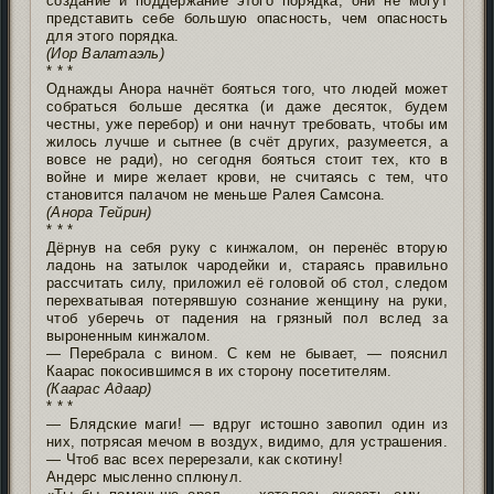
создание и поддержание этого порядка, они не могут
представить себе большую опасность, чем опасность
для этого порядка.
(Иор Валатаэль)
* * *
Однажды Анора начнёт бояться того, что людей может
собраться больше десятка (и даже десяток, будем
честны, уже перебор) и они начнут требовать, чтобы им
жилось лучше и сытнее (в счёт других, разумеется, а
вовсе не ради), но сегодня бояться стоит тех, кто в
войне и мире желает крови, не считаясь с тем, что
становится палачом не меньше Ралея Самсона.
(Анора Тейрин)
* * *
Дёрнув на себя руку с кинжалом, он перенёс вторую
ладонь на затылок чародейки и, стараясь правильно
рассчитать силу, приложил её головой об стол, следом
перехватывая потерявшую сознание женщину на руки,
чтоб уберечь от падения на грязный пол вслед за
выроненным кинжалом.
— Перебрала с вином. С кем не бывает, — пояснил
Каарас покосившимся в их сторону посетителям.
(Каарас Адаар)
* * *
— Блядские маги! — вдруг истошно завопил один из
них, потрясая мечом в воздух, видимо, для устрашения.
— Чтоб вас всех перерезали, как скотину!
Андерс мысленно сплюнул.