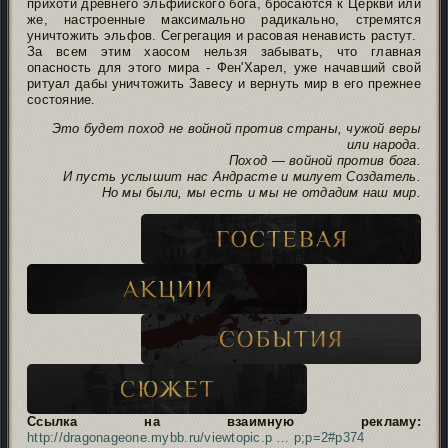
прихоти древнего эльфийского бога, бросаются к Церкви или
же, настроенные максимально радикально, стремятся
уничтожить эльфов. Сегрегация и расовая ненависть растут.
За всем этим хаосом нельзя забывать, что главная
опасность для этого мира - Фен'Харел, уже начавший свой
ритуал дабы уничтожить Завесу и вернуть мир в его прежнее
состояние.
Это будет поход не войной против страны, чужой веры
или народа.
Поход — войной против бога.
И пусть услышит нас Андрасте и милует Создатель.
Но мы были, мы есть и мы не отдадим наш мир.
Ссылка на взаимную рекламу:
http://dragonageone.mybb.ru/viewtopic.p … p;p=2#p374