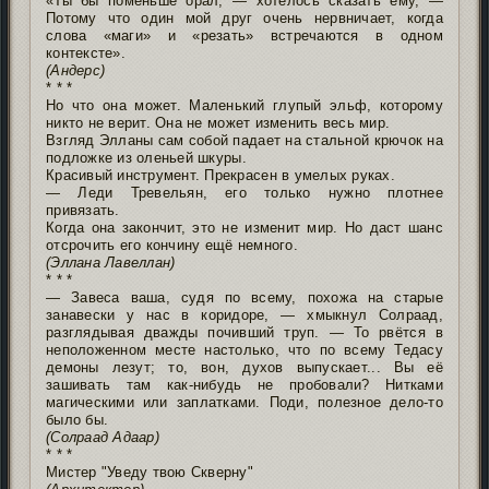
«Ты бы поменьше орал, — хотелось сказать ему, —
Потому что один мой друг очень нервничает, когда
слова «маги» и «резать» встречаются в одном
контексте».
(Андерс)
* * *
Но что она может. Маленький глупый эльф, которому
никто не верит. Она не может изменить весь мир.
Взгляд Элланы сам собой падает на стальной крючок на
подложке из оленьей шкуры.
Красивый инструмент. Прекрасен в умелых руках.
— Леди Тревельян, его только нужно плотнее
привязать.
Когда она закончит, это не изменит мир. Но даст шанс
отсрочить его кончину ещё немного.
(Эллана Лавеллан)
* * *
— Завеса ваша, судя по всему, похожа на старые
занавески у нас в коридоре, — хмыкнул Солраад,
разглядывая дважды почивший труп. — То рвётся в
неположенном месте настолько, что по всему Тедасу
демоны лезут; то, вон, духов выпускает... Вы её
зашивать там как-нибудь не пробовали? Нитками
магическими или заплатками. Поди, полезное дело-то
было бы.
(Солраад Адаар)
* * *
Мистер "Уведу твою Скверну"