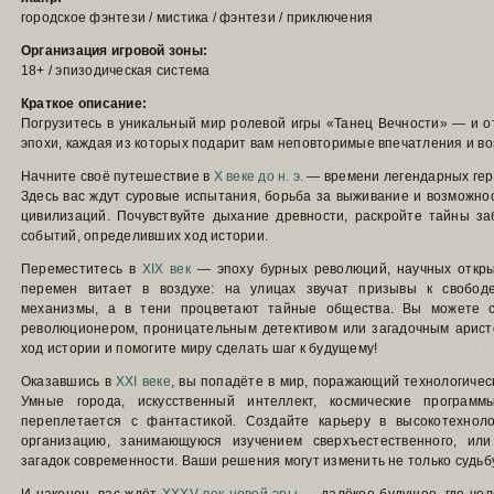
городское фэнтези / мистика / фэнтези / приключения
Организация игровой зоны:
18+ / эпизодическая система
Краткое описание:
Погрузитесь в уникальный мир ролевой игры «Танец Вечности» — и 
эпохи, каждая из которых подарит вам неповторимые впечатления и в
Начните своё путешествие в
X веке до н. э.
— времени легендарных геро
Здесь вас ждут суровые испытания, борьба за выживание и возможно
цивилизаций. Почувствуйте дыхание древности, раскройте тайны за
событий, определивших ход истории.
Переместитесь в
XIX век
— эпоху бурных революций, научных откры
перемен витает в воздухе: на улицах звучат призывы к свобод
механизмы, а в тени процветают тайные общества. Вы можете с
революционером, проницательным детективом или загадочным арист
ход истории и помогите миру сделать шаг к будущему!
Оказавшись в
XXI веке
, вы попадёте в мир, поражающий технологичес
Умные города, искусственный интеллект, космические програм
переплетается с фантастикой. Создайте карьеру в высокотехноло
организацию, занимающуюся изучением сверхъестественного, ил
загадок современности. Ваши решения могут изменить не только судьбу