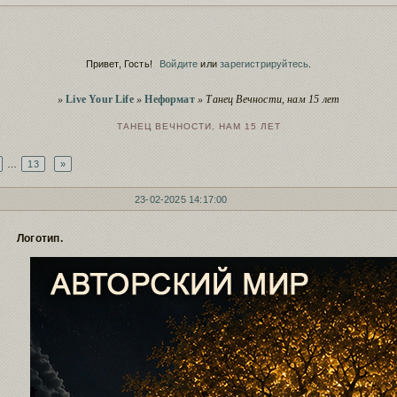
Скрытие ре
Сервис
заблокирова
Script
Полезное о 
Привет, Гость!
Войдите
или
зарегистрируйтесь
.
Сервис
Пополнение
Вы здесь
Чистка заб
»
Live Your Life
»
Неформат
»
Танец Вечности, нам 15 лет
Сервис
старый фору
ТАНЕЦ ВЕЧНОСТИ, НАМ 15 ЛЕТ
…
13
»
23-02-2025 14:17:00
Логотип.