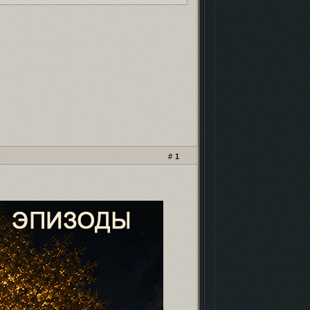
кламных баннеров
- проверь, чтоб не
ли!
нейро-скриптах и
безопасности
.
 фонда форума
иностранными картами
.
рошенных форумов
. Проверь, чтобы твой
м не пропал!
1