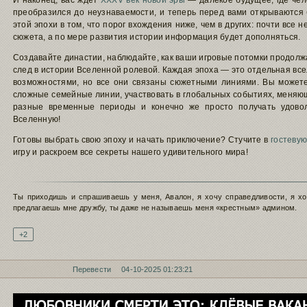
И наконец, вас ждёт
XXXV век новой эры
— далёкое будущее, где чел
преобразился до неузнаваемости, и теперь перед вами открываются
этой эпохи в том, что порог вхождения ниже, чем в других: почти все
сюжета, а по мере развития истории информация будет дополняться.
Создавайте династии, наблюдайте, как ваши игровые потомки продолжа
след в истории Вселенной ролевой. Каждая эпоха — это отдельная все
возможностями, но все они связаны сюжетными линиями. Вы можете:
сложные семейные линии, участвовать в глобальных событиях, меняю
разные временные периоды и конечно же просто получать удовол
Вселенную!
Готовы выбрать свою эпоху и начать приключение? Стучите в
гостеву
игру и раскроем все секреты нашего удивительного мира!
Подпись автора
Ты приходишь и спрашиваешь у меня, Авалон, я хочу справедливости, я хо
предлагаешь мне дружбу, ты даже не называешь меня «крестным» админом.
+2
Перевести
04-10-2025 01:23:21