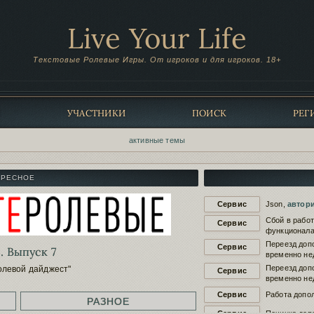
Live Your Life
Текстовые Ролевые Игры. От игроков и для игроков. 18+
Ы
УЧАСТНИКИ
ПОИСК
РЕГ
активные темы
ЕРЕСНОЕ
Сервис
Json,
автор
Сбой в рабо
Сервис
функционала
Переезд доп
Сервис
. Выпуск 7
временно не
Переезд доп
олевой дайджест"
Сервис
временно не
Сервис
Работа допол
РАЗНОЕ
Сервис
Починка доп