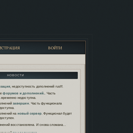
ИСТРАЦИЯ
ВОЙТИ
НОВОСТИ
изация
, недоступность дополнений rusff.
те
форумов и дополнений.
. Часть
 временно недоступна.
олнений
завершен
. Часть функционала
доступна.
олнений на
новый сервер
. Функционал будет
доступен.
нений восстановлена. И снова сломана...
олнений
продолжается
.