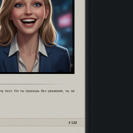
чу пост. Но ты просишь без уважения, ты не
122