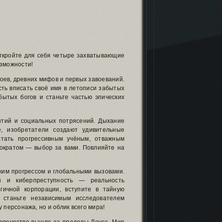
откройте для себя четыре захватывающие
озможности!
ев, древних мифов и первых завоеваний.
сть вписать своё имя в летописи забытых
бытых богов и станьте частью эпических
тий и социальных потрясений. Дыхание
е, изобретатели создают удивительные
тать прогрессивным учёным, отважным
ократом — выбор за вами. Повлияйте на
ким прогрессом и глобальными вызовами.
мы и киберпреступность — реальность
гичной корпорации, вступите в тайную
и станьте независимым исследователем
 персонажа, но и облик всего мира!