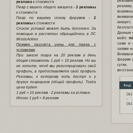
рекламн
реклама
к стоимости
реклам
Пиар с вашего общего аккаунта
- 2 рекламы
взаим
к стоимости
внимани
Пиар по вашему списку форумов
- 2
аккаун
рекламы
к стоимости
бесплат
Список условий может быть дополнен. За
Данные о
помощью в рассчетах обращайтесь в ЛС
мэйл:
mi
MissisAckles
сами и 
Пример рассчета цены для пиара с
заявке н
условиями
Вниман
При заказе пиара на 20 реклам в день
форуме у
общая стоимость 1 руб = 10 реклам. Но вы
сутки
не хотите, чтоб мы регистрировали свой
восстано
профиль, а предоставляете свой профиль
Рекламы, к которому есть доступ и у
других пиарщиков (общий профиль). Тогда
Код:
цена будет
1 руб = 10 реклам - 2 рекламы за условие.
[b]
Итого 1 руб = 8 реклам
-
