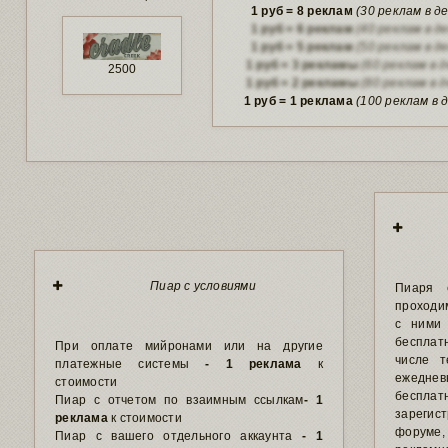
1 руб = 8 реклам
(30 реклам в д
1 руб = 6 реклам
(40 реклам в д
1 руб = 5 реклам
(50 реклам в д
1 руб = 3 рекламы
(60 реклам в д
2500
1 руб = 2 рекламы
(80 реклам в д
1 руб = 1 реклама
(100 реклам в 
Пиар с условиями
Пиаря 
проходи
с ними 
бесплат
При оплате мийронами или на другие
числе т
платежные системы
- 1 реклама
к
ежедневн
стоимости
беспла
Пиар с отчетом по взаимным ссылкам
- 1
зарегис
реклама
к стоимости
форуме,
Пиар с вашего отдельного аккаунта
- 1