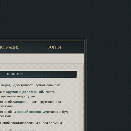
ИСТРАЦИЯ
ВОЙТИ
НОВОСТИ
изация
, недоступность дополнений rusff.
те
форумов и дополнений.
. Часть
 временно недоступна.
олнений
завершен
. Часть функционала
доступна.
олнений на
новый сервер
. Функционал будет
доступен.
нений восстановлена. И снова сломана...
олнений
продолжается
.