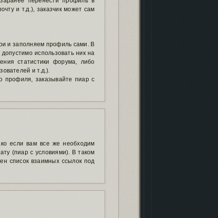
 заранее перенести профиль в
чту и т.д.), заказчик может сам
ои и заполняем профиль сами. В
 допустимо использовать ник на
жения статистики форума, либо
ователей и т.д.).
о профиля, заказывайте пиар с
ако если вам все же необходим
ту (пиар с условиями). В таком
ен список взаимных ссылок под