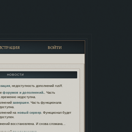
ИСТРАЦИЯ
ВОЙТИ
НОВОСТИ
изация
, недоступность дополнений rusff.
те
форумов и дополнений.
. Часть
 временно недоступна.
олнений
завершен
. Часть функционала
доступна.
олнений на
новый сервер
. Функционал будет
доступен.
нений восстановлена. И снова сломана...
олнений
продолжается
.