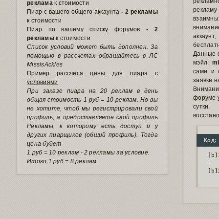
рекламн
реклама
к стоимости
реклам
Пиар с вашего общего аккаунта
- 2 рекламы
взаим
к стоимости
внимани
Пиар по вашему списку форумов
- 2
аккаун
рекламы
к стоимости
бесплат
Список условий может быть дополнен. За
Данные о
помощью в рассчетах обращайтесь в ЛС
мэйл:
mi
MissisAckles
сами и 
Пример рассчета цены для пиара с
заявке н
условиями
Вниман
При заказе пиара на 20 реклам в день
форуме у
общая стоимость 1 руб = 10 реклам. Но вы
сутки
не хотите, чтоб мы регистрировали свой
восстано
профиль, а предоставляете свой профиль
Рекламы, к которому есть доступ и у
других пиарщиков (общий профиль). Тогда
Код:
цена будет
1 руб = 10 реклам - 2 рекламы за условие.
[b]
Итого 1 руб = 8 реклам
-
