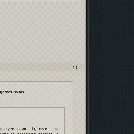
кламных баннеров
- проверь, чтоб не
ли!
нейро-скриптах и
безопасности
.
 фонда форума
иностранными картами
.
рошенных форумов
. Проверь, чтобы твой
м не пропал!
1
сделать заказ
трируем сами. Но, если есть