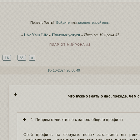
Скрытие ре
Сервис
заблокирова
Script
Полезное о 
Привет, Гость!
Войдите
или
зарегистрируйтесь
.
Сервис
Пополнение
Вы здесь
Чистка заб
»
Live Your Life
»
Платные услуги
»
Пиар от Мийрона #2
Сервис
старый фору
ПИАР ОТ МИЙРОНА #2
16
…
35
»
18-10-2024 20:08:49
Что нужно знать о нас, прежде, чем 
1. Пиарим коллективно с одного общего профиля
Свой профиль на форумах новых заказчиков мы регис