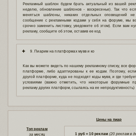
Рекламный шаблон будем брать актуальный из вашей рекл
неделю, обновление шаблонов - воскресенье). Так что ес
меняться шаблоны, никаких отдельных оповещений не
сообщение с рекламными кодами у себя на форуме, мы во
срочно заменить листовку, уведомите об этом). Если вам н
рекламу, сообщите об этом, оставив ее код
9. Пиарим на платформах мувв и ко
Как вы можете видеть по нашему рекламному списку, все фо
платформе, либо адаптированы к ее кодам. Поэтому, есл
другой платформе, куда не подходят коды мувв, и где требует
условиями (важно отметить, что некоторые форумные п
рекламу других платформ, ссылаясь на ее непродуктивность)
Цены на пиар
Топ реклам
1 руб = 10 реклам
(20 реклам в д
за месяц