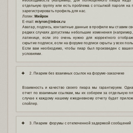
необходимость (например, для полноценного пиара надо
отдельную группу или есть проблема с отсылкой пароля на по
зарегистрировать профиль для нас.
Логин:
Мийрон
E-mail:
miyron@inbox.ru
Аватар, подпись, контактные данные в профиле мы ставим св
редких случаях допустимы небольшие изменения (например,
латинице, если это очень нужно для корректного отобра
скрытие подписи, если на форуме подписи скрыты у всех польз
Если вам необходимо, чтобы пиар был произведен с вашег
условиями.
2. Пиарим без взаимных ссылок на форуме-заказчике
Взаимность и качество своего пиара мы гарантируем. Одн
отчет по взаимным ссылкам, мы их соберем за отдельную пла
случае к каждому нашему ежедневному отчету будет прилож
спойлер.
3. Пиарим форумы с отключенной задержкой сообщений