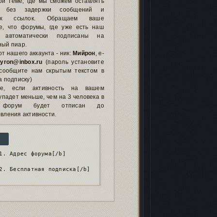
ой теме, где мы сможем оставлять
у без задержки сообщений и
ных ссылок. Обращаем ваше
е, что форумы, где уже есть наш
т, автоматически подписаны на
ный пиар.
т нашего аккаунта - ник:
Мийрон
, е-
yron@inbox.ru
(пароль установите
сообщите нам скрытым текстом в
а подписку)
ие, если активность на вашем
падет меньше, чем на 3 человека в
, форум будет отписан до
вления активности.
1. Адрес форума[/b]
