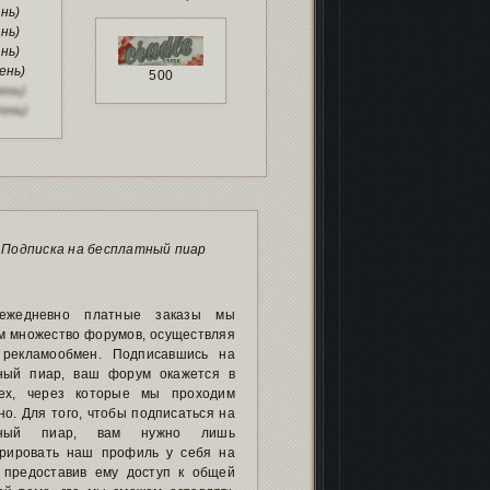
ень)
ень)
ень)
ень)
500
ень)
день)
Подписка на бесплатный пиар
ежедневно платные заказы мы
м множество форумов, осуществляя
рекламообмен. Подписавшись на
ный пиар, ваш форум окажется в
ех, через которые мы проходим
о. Для того, чтобы подписаться на
тный пиар, вам нужно лишь
трировать наш профиль у себя на
 предоставив ему доступ к общей