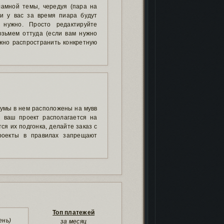
амной темы, чередуя (пара на
ли у вас за время пиара будут
 нужно. Просто редактируйте
зьмем оттуда (если вам нужно
ужно распространить конкретную
румы в нем расположены на мувв
и ваш проект располагается на
ся их подгонка, делайте заказ с
роекты в правилах запрещают
Топ платежей
ень)
за месяц