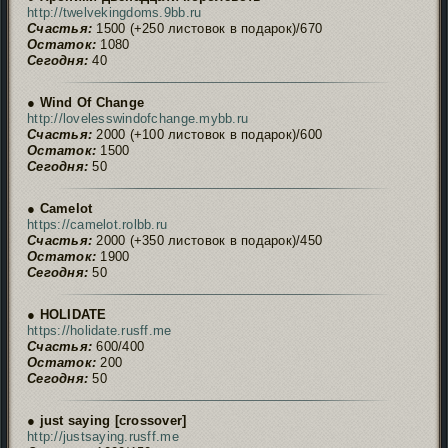
http://twelvekingdoms.9bb.ru
Счастья:
1500 (+250 листовок в подарок)/670
Остаток:
1080
Сегодня:
40
● Wind Of Change
http://lovelesswindofchange.mybb.ru
Счастья:
2000 (+100 листовок в подарок)/600
Остаток:
1500
Сегодня:
50
● Camelot
https://camelot.rolbb.ru
Счастья:
2000 (+350 листовок в подарок)/450
Остаток:
1900
Сегодня:
50
● HOLIDATE
https://holidate.rusff.me
Счастья:
600/400
Остаток:
200
Сегодня:
50
● just saying [crossover]
http://justsaying.rusff.me