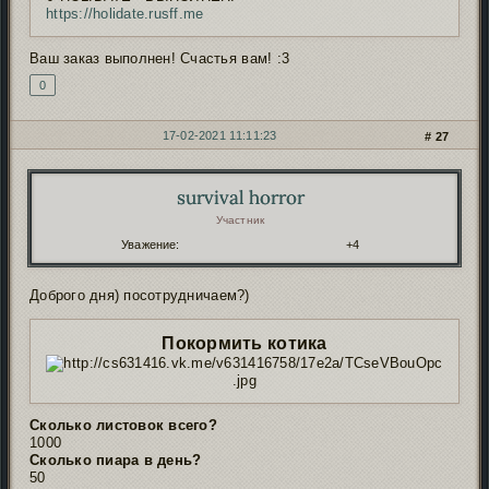
https://holidate.rusff.me
Ваш заказ выполнен! Счастья вам! :3
0
17-02-2021 11:11:23
27
survival horrоr
Автор:
Участник
Уважение:
+4
Доброго дня) посотрудничаем?)
Покормить котика
Сколько листовок всего?
1000
Сколько пиара в день?
50