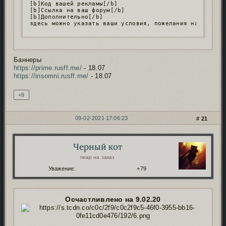
[b]Код вашей рекламы[/b]

[b]Ссылка на ваш форум[/b]

[b]Дополнительно[/b]

Баннеры
https://prime.rusff.me/
- 18.07
https://insomni.rusff.me/
- 18.07
+9
09-02-2021 17:06:23
21
Черный кот
Автор:
пиар на заказ
Уважение:
+79
Осчастливлено на 9.02.20