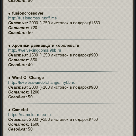
Сегодня:
50
● fusioncrossover
http://fusioncross.rusff.me
Счастья:
2000 (+250 листовок в подарок)/1530
Остаток:
720
Сегодня:
50
● Хроники двенадцати королевств
http://twelvekingdoms.9bb.ru
Счастья:
1500 (+250 листовок в подарок)/900
Остаток:
850
Сегодня:
40
● Wind Of Change
http://lovelesswindofchange.mybb.ru
Счастья:
2000 (+100 листовок в подарок)/900
Остаток:
1200
Сегодня:
50
● Camelot
https://camelot.rolbb.ru
Счастья:
2000 (+350 листовок в подарок)/750
Остаток:
1600
Сегодня:
50