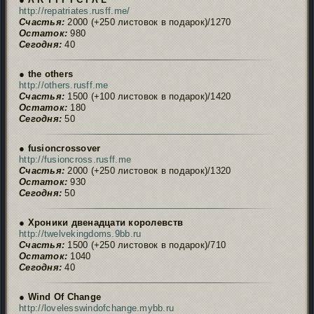
http://repatriates.rusff.me/
Счастья:
2000 (+250 листовок в подарок)/1270
Остаток:
980
Сегодня:
40
● the others
http://others.rusff.me
Счастья:
1500 (+100 листовок в подарок)/1420
Остаток:
180
Сегодня:
50
● fusioncrossover
http://fusioncross.rusff.me
Счастья:
2000 (+250 листовок в подарок)/1320
Остаток:
930
Сегодня:
50
● Хроники двенадцати королевств
http://twelvekingdoms.9bb.ru
Счастья:
1500 (+250 листовок в подарок)/710
Остаток:
1040
Сегодня:
40
● Wind Of Change
http://lovelesswindofchange.mybb.ru