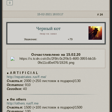
0
15-02-2021 18:03:17
24
Черный кот
Автор:
пиар на заказ
Уважение:
+79
Осчастливлено на 15.02.20
● Ʌ R T I F I C I Ʌ L
http://repatriates.rusff.me/
Счастья:
2000 (+250 листовок в подарок)/130
Остаток:
910
Сегодня:
40
● the others
http://others.rusff.me
Счастья:
1500 (+100 листовок в подарок)/1500
Остаток:
100