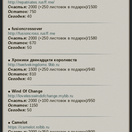
http://repatriates.rusff.me/
Счастья:
2000 (+250 листовок в подарок)/1500
Остаток:
750
Сегодня:
40
● fusioncrossover
http://fusioncross.rusff.me
Счастья:
2000 (+250 листовок в подарок)/1580
Остаток:
670
Сегодня:
50
● Хроники двенадцати королевств
http://twelvekingdoms.9bb.ru
Счастья:
1500 (+250 листовок в подарок)/940
Остаток:
810
Сегодня:
40
● Wind Of Change
http://lovelesswindofchange.mybb.ru
Счастья:
2000 (+100 листовок в подарок)/950
Остаток:
1150
Сегодня:
50
● Camelot
https://camelot.rolbb.ru
Счастья:
2000 (+350 листовок в подарок)/800