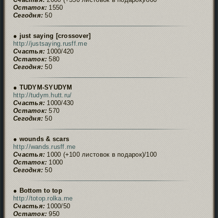
Остаток:
1550
Сегодня:
50
● just saying [crossover]
http://justsaying.rusff.me
Счастья:
1000/420
Остаток:
580
Сегодня:
50
● TUDYM-SYUDYM
http://tudym.hutt.ru/
Счастья:
1000/430
Остаток:
570
Сегодня:
50
● wounds & scars
http://wands.rusff.me
Счастья:
1000 (+100 листовок в подарок)/100
Остаток:
1000
Сегодня:
50
● Bottom to top
http://totop.rolka.me
Счастья:
1000/50
Остаток:
950