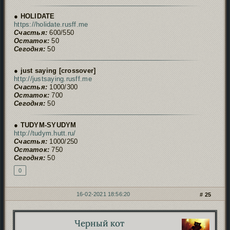
● HOLIDATE
https://holidate.rusff.me
Счастья:
600/550
Остаток:
50
Сегодня:
50
● just saying [crossover]
http://justsaying.rusff.me
Счастья:
1000/300
Остаток:
700
Сегодня:
50
● TUDYM-SYUDYM
http://tudym.hutt.ru/
Счастья:
1000/250
Остаток:
750
Сегодня:
50
0
16-02-2021 18:56:20
25
Черный кот
Автор: