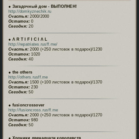
● Загадочный дом - ВЫПОЛНЕН!
http://domkyznechik.ru
Счастья:
2000/2000
Остаток:
0
Сегодня:
20
● Ʌ R T I F I C I Ʌ L
http://repatriates.rusff.me/
Счастья:
2000 (+250 листовок в подарок)/1230
Остаток:
1020
Сегодня:
40
● the others
http://others.rusff.me
Счастья:
1500 (+100 листовок в подарок)/1370
Остаток:
230
Сегодня:
50
● fusioncrossover
http://fusioncross.rusff.me
Счастья:
2000 (+250 листовок в подарок)/1270
Остаток:
980
Сегодня:
50
● Хроники двенадцати королевств