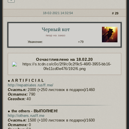
18-02-2021 14:32:54
29
Черный кот
Автор:
пиар на заказ
Уважение:
+79
Осчастливлено на 18.02.20
● Ʌ R T I F I C I Ʌ L
http://repatriates.rusff.me/
Счастья:
2000 (+250 листовок в подарок)/1460
Остаток:
790
Сегодня:
40
● the others - ВЫПОЛНЕН!
http://others.rusff.me
Счастья:
1500 (+100 листовок в подарок)/1600
Остаток:
0