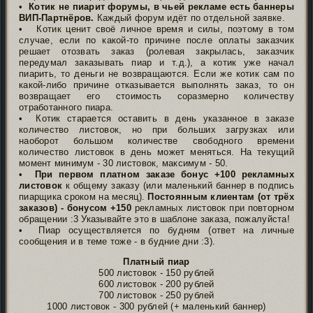
•
Котик не пиарит форумы, в чьей рекламе есть баннеры
ВИП-Партнёров.
Каждый форум идёт по отдельной заявке.
• Котик ценит своё личное время и силы, поэтому в том
случае, если по какой-то причине после оплаты заказчик
решает отозвать заказ (ролевая закрылась, заказчик
передумал заказывать пиар и т.д.), а котик уже начал
пиарить, то деньги не возвращаются. Если же котик сам по
какой-либо причине отказывается выполнять заказ, то он
возвращает его стоимость соразмерно количеству
отработанного пиара.
• Котик старается оставить в день указанное в заказе
количество листовок, но при больших загрузках или
наоборот большом количестве свободного времени
количество листовок в день может меняться. На текущий
момент минимум - 30 листовок, максимум - 50.
•
При первом платном заказе бонус +100 рекламных
листовок
к общему заказу (или маленький баннер в подпись
пиарщика сроком на месяц).
Постоянным клиентам (от трёх
заказов) - бонусом +150
рекламных листовок при повторном
обращении :3 Указывайте это в шаблоне заказа, пожалуйста!
• Пиар осуществляется по будням (ответ на личные
сообщения и в теме тоже - в будние дни :3).
Платный пиар
500 листовок - 150 рублей
600 листовок - 200 рублей
700 листовок - 250 рублей
1000 листовок - 300 рублей (+ маленький баннер)