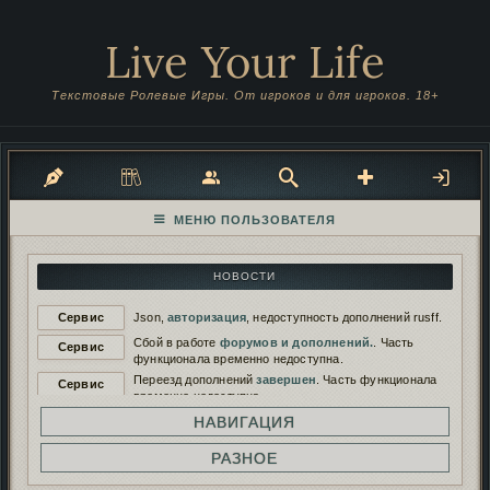
Live Your Life
Текстовые Ролевые Игры. От игроков и для игроков. 18+
НОВОСТИ
Сервис
Json,
авторизация
, недоступность дополнений rusff.
Сбой в работе
форумов и дополнений.
. Часть
Сервис
функционала временно недоступна.
Переезд дополнений
завершен
. Часть функционала
Сервис
временно недоступна.
Переезд дополнений на
новый сервер
. Функционал
НАВИГАЦИЯ
Сервис
будет временно недоступен.
Работа дополнений восстановлена. И снова
РАЗНОЕ
Сервис
сломана...