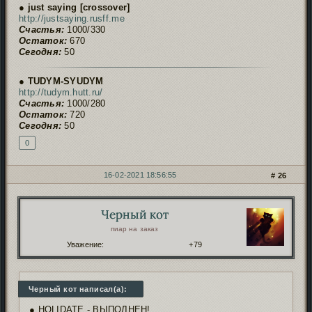
● just saying [crossover]
http://justsaying.rusff.me
Счастья:
1000/330
Остаток:
670
Сегодня:
50
● TUDYM-SYUDYM
http://tudym.hutt.ru/
Счастья:
1000/280
Остаток:
720
Сегодня:
50
0
16-02-2021 18:56:55
26
Черный кот
Автор:
пиар на заказ
Уважение:
+79
Черный кот написал(а):
● HOLIDATE - ВЫПОЛНЕН!