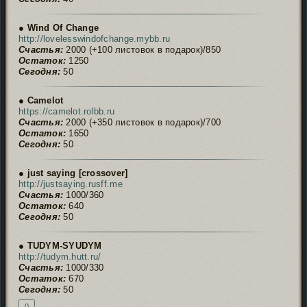
● Wind Of Change
http://lovelesswindofchange.mybb.ru
Счастья:
2000 (+100 листовок в подарок)/850
Остаток:
1250
Сегодня:
50
● Camelot
https://camelot.rolbb.ru
Счастья:
2000 (+350 листовок в подарок)/700
Остаток:
1650
Сегодня:
50
● just saying [crossover]
http://justsaying.rusff.me
Счастья:
1000/360
Остаток:
640
Сегодня:
50
● TUDYM-SYUDYM
http://tudym.hutt.ru/
Счастья:
1000/330
Остаток:
670
Сегодня:
50
0