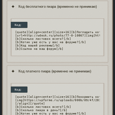
Код бесплатного пиара (временно не принимаю)
Код:
[quote][align=center][size=16][b]Погладить котика[/b][
[url=http://wdesk.ru/photo/77-0-10867][img]https://upf
[b]Сколько листовок всего?[/b]

[b]Котик уже есть у вас на форуме?[/b]

[b]Код вашей рекламы[/b]

[b]Ссылка на ваш форум[/b]
Код платного пиара (временно не принимаю)
Код:
[quote][align=center][size=16][b]Покормить котика[/b][
[img]https://upforme.ru/uploads/000b/09/4f/28336/82686
[/align][/quote]

[b]Сколько листовок всего?[/b]

[b]Сколько пиара в день?[/b]

[b]Котик уже есть у вас на форуме?[/b]
