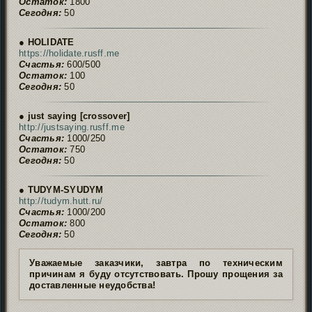
Остаток:
1800
Сегодня:
50
● HOLIDATE
https://holidate.rusff.me
Счастья:
600/500
Остаток:
100
Сегодня:
50
● just saying [crossover]
http://justsaying.rusff.me
Счастья:
1000/250
Остаток:
750
Сегодня:
50
● TUDYM-SYUDYM
http://tudym.hutt.ru/
Счастья:
1000/200
Остаток:
800
Сегодня:
50
Уважаемые заказчики, завтра по техническим
причинам я буду отсутствовать. Прошу прощения за
доставленные неудобства!