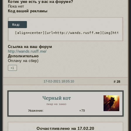
Котик уже есть у вас на форуме?
Пока нет
Код вашей рекламы
Код:
 [align=center][url=http://wands.rusff.me][img]https://
Ссылка на ваш форум
http://wands.rusff.me/
Дополнительно
Оплачу на сбер)
+1
17-02-2021 18:05:10
28
Черный кот
Автор:
пиар на заказ
Уважение:
+79
Осчастливлено на 17.02.20