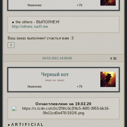
Уважение:
+79
● the others - ВЫПОЛНЕН!
http://others.rusff.me
Ваш заказ выполнен! счастья вам :3
0
19-02-2021 14:08:06
31
Черный кот
Автор:
пиар на заказ
Уважение:
+79
Осчастливлено на 19.02.20
● Ʌ R T I F I C I Ʌ L