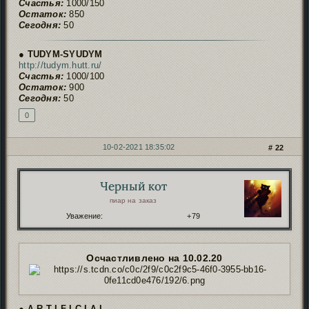
Счастья:
1000/150
Остаток:
850
Сегодня:
50
● TUDYM-SYUDYM
http://tudym.hutt.ru/
Счастья:
1000/100
Остаток:
900
Сегодня:
50
0
10-02-2021 18:35:02
22
Черный кот
Автор:
пиар на заказ
Уважение:
+79
Осчастливлено на 10.02.20
● Ʌ R T I F I C I Ʌ L