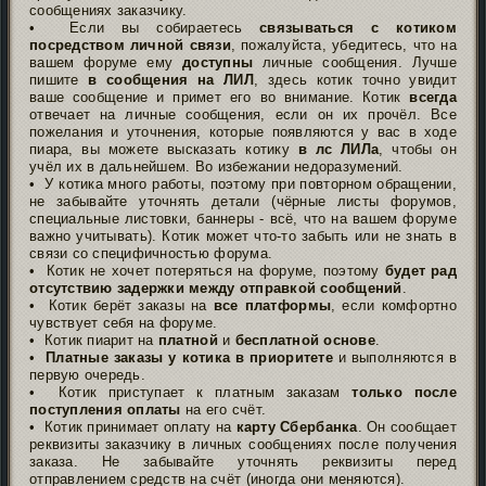
сообщениях заказчику.
• Если вы собираетесь
связываться с котиком
посредством личной связи
, пожалуйста, убедитесь, что на
вашем форуме ему
доступны
личные сообщения. Лучше
пишите
в сообщения на ЛИЛ
, здесь котик точно увидит
ваше сообщение и примет его во внимание. Котик
всегда
отвечает на личные сообщения, если он их прочёл. Все
пожелания и уточнения, которые появляются у вас в ходе
пиара, вы можете высказать котику
в лс ЛИЛа
, чтобы он
учёл их в дальнейшем. Во избежании недоразумений.
• У котика много работы, поэтому при повторном обращении,
не забывайте уточнять детали (чёрные листы форумов,
специальные листовки, баннеры - всё, что на вашем форуме
важно учитывать). Котик может что-то забыть или не знать в
связи со специфичностью форума.
• Котик не хочет потеряться на форуме, поэтому
будет рад
отсутствию задержки между отправкой сообщений
.
• Котик берёт заказы на
все платформы
, если комфортно
чувствует себя на форуме.
• Котик пиарит на
платной
и
бесплатной основе
.
•
Платные заказы у котика в приоритете
и выполняются в
первую очередь.
• Котик приступает к платным заказам
только после
поступления оплаты
на его счёт.
• Котик принимает оплату на
карту Сбербанка
. Он сообщает
реквизиты заказчику в личных сообщениях после получения
заказа. Не забывайте уточнять реквизиты перед
отправлением средств на счёт (иногда они меняются).