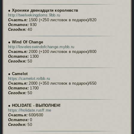
● Хроники двенадцати королевств
http://twelvekingdoms.9bb.ru
Счастья:
1500 (+250 листовок в подарок)/820
Остаток:
930
Сегодня:
40
● Wind Of Change
http://lovelesswindofchange.mybb.ru
Счастья:
2000 (+100 листовок в подарок)/800
Остаток:
1300
Сегодня:
50
● Camelot
https://camelot.rolbb.ru
Счастья:
2000 (+350 листовок в подарок)/650
Остаток:
1700
Сегодня:
50
● HOLIDATE - ВЫПОЛНЕН!
https://holidate.rusff.me
Счастья:
600/600
Остаток:
0
Сегодня:
50