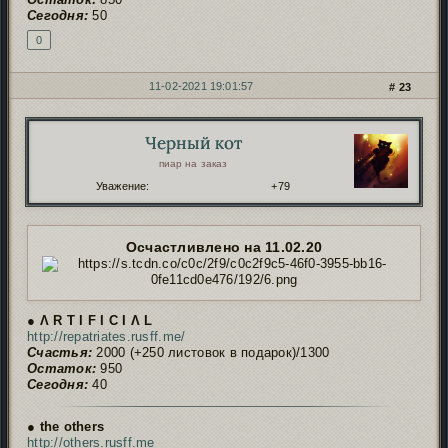
Сегодня:
50
0
11-02-2021 19:01:57
23
Черный кот
Автор:
пиар на заказ
Уважение:
+79
Осчастливлено на 11.02.20
● Ʌ R T I F I C I Ʌ L
http://repatriates.rusff.me/
Счастья:
2000 (+250 листовок в подарок)/1300
Остаток:
950
Сегодня:
40
● the others
http://others.rusff.me