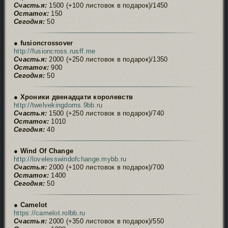
Счастья:
1500 (+100 листовок в подарок)/1450
Остаток:
150
Сегодня:
50
● fusioncrossover
http://fusioncross.rusff.me
Счастья:
2000 (+250 листовок в подарок)/1350
Остаток:
900
Сегодня:
50
● Хроники двенадцати королевств
http://twelvekingdoms.9bb.ru
Счастья:
1500 (+250 листовок в подарок)/740
Остаток:
1010
Сегодня:
40
● Wind Of Change
http://lovelesswindofchange.mybb.ru
Счастья:
2000 (+100 листовок в подарок)/700
Остаток:
1400
Сегодня:
50
● Camelot
https://camelot.rolbb.ru
Счастья:
2000 (+350 листовок в подарок)/550