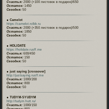
Счастья:
2000 (+100 листовок в подарок)/650
Остаток:
1450
Сегодня:
50
● Camelot
https://camelot.rolbb.ru
Счастья:
2000 (+350 листовок в подарок)/500
Остаток:
1850
Сегодня:
50
● HOLIDATE
https://holidate.rusff.me
Счастья:
600/450
Остаток:
150
Сегодня:
50
● just saying [crossover]
http://justsaying.rusff.me
Счастья:
1000/200
Остаток:
800
Сегодня:
50
● TUDYM-SYUDYM
http://tudym.hutt.ru/
Счастья:
1000/150
Остаток:
850