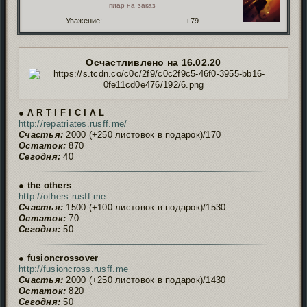
пиар на заказ
Уважение:
+79
Осчастливлено на 16.02.20
● Ʌ R T I F I C I Ʌ L
http://repatriates.rusff.me/
Счастья:
2000 (+250 листовок в подарок)/170
Остаток:
870
Сегодня:
40
● the others
http://others.rusff.me
Счастья:
1500 (+100 листовок в подарок)/1530
Остаток:
70
Сегодня:
50
● fusioncrossover
http://fusioncross.rusff.me
Счастья:
2000 (+250 листовок в подарок)/1430
Остаток:
820
Сегодня:
50