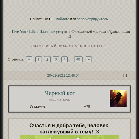
Сервис
Починка дополнений
продолжается
.
Скрытие рекламных баннеров
- проверь, чтоб не
Сервис
заблокировали!
Привет, Гость!
Войдите
или
зарегистрируйтесь
.
Script
Полезное о нейро-скриптах и
безопасности
.
Пополнение фонда форума
иностранными
Сервис
Вы здесь
»
Live Your Life
»
Платные услуги
»
Счастливый пиар от Чёрного кота
картами
.
:3
Чистка заброшенных форумов
. Проверь, чтобы
Сервис
твой старый форум не пропал!
СЧАСТЛИВЫЙ ПИАР ОТ ЧЁРНОГО КОТА :3
2
Страница:
«
1
3
4
…
40
»
20-01-2021 12:46:04
1
СООБЩЕНИЙ
21 СТРАНИЦА 40 ИЗ 794
Черный кот
Автор:
пиар на заказ
Уважение:
+79
Счастья и добра тебе, человек,
заглянувший в тему! :3