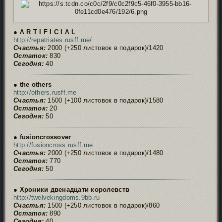
● Ʌ R T I F I C I Ʌ L
http://repatriates.rusff.me/
Счастья:
2000 (+250 листовок в подарок)/1420
Остаток:
830
Сегодня:
40
● the others
http://others.rusff.me
Счастья:
1500 (+100 листовок в подарок)/1580
Остаток:
20
Сегодня:
50
● fusioncrossover
http://fusioncross.rusff.me
Счастья:
2000 (+250 листовок в подарок)/1480
Остаток:
770
Сегодня:
50
● Хроники двенадцати королевств
http://twelvekingdoms.9bb.ru
Счастья:
1500 (+250 листовок в подарок)/860
Остаток:
890
Сегодня:
40