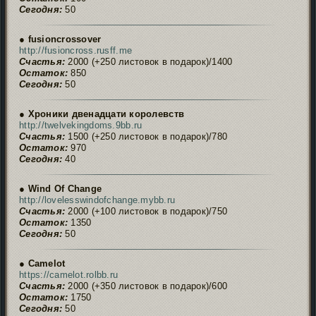
Сегодня:
50
● fusioncrossover
http://fusioncross.rusff.me
Счастья:
2000 (+250 листовок в подарок)/1400
Остаток:
850
Сегодня:
50
● Хроники двенадцати королевств
http://twelvekingdoms.9bb.ru
Счастья:
1500 (+250 листовок в подарок)/780
Остаток:
970
Сегодня:
40
● Wind Of Change
http://lovelesswindofchange.mybb.ru
Счастья:
2000 (+100 листовок в подарок)/750
Остаток:
1350
Сегодня:
50
● Camelot
https://camelot.rolbb.ru
Счастья:
2000 (+350 листовок в подарок)/600
Остаток:
1750
Сегодня:
50