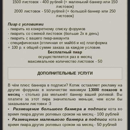
1500 листовок - 400 рублей (+ маленький баннер или 150
листовок)
2000 листовок - 550 рублей (+ большой баннер или 250
листовок)
Пиар с условиями
- пиарить ко конкретному списку форумов
- пиарить со сменой листовок (больше 2х в день)
- пиарить с вашего пиар-аккаунта
- специфическая (отличная от майбб и ко) платформа
+ 100 р. к общей сумме заказа за каждое условие.
Бесплатный пиар
осуществляется раз в месяц
максимальное количество листовок - 50
ДОПОЛНИТЕЛЬНЫЕ УСЛУГИ
В чём плюс баннера в подписи? Котик оставляет рекламу на
других форумах в количестве минимум
13000 показов в
месяц
- столько раз мелькнёт баннер вашей ролевой. Вы
платите за этот пира значительно меньше, чем если бы
заказывали листовки :3
Размещение большого баннера в подписи
•
кота во
100 рублей
время пиара других ролевых сроком на месяц -
Размещение маленького баннера в подписи
•
кота во
50 рублей
время пиара других ролевых сроком на месяц -