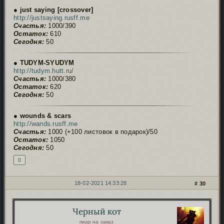
● just saying [crossover]
http://justsaying.rusff.me
Счастья:
1000/390
Остаток:
610
Сегодня:
50
● TUDYM-SYUDYM
http://tudym.hutt.ru/
Счастья:
1000/380
Остаток:
620
Сегодня:
50
● wounds & scars
http://wands.rusff.me
Счастья:
1000 (+100 листовок в подарок)/50
Остаток:
1050
Сегодня:
50
0
18-02-2021 14:33:28
30
Черный кот
Автор:
пиар на заказ