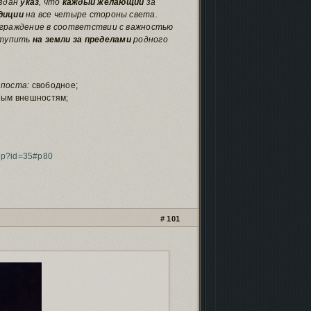
издан
указ
, что
каждый желающий
за
диции
на все четыре стороны света.
граждение в соответствии с важностью
ступить
на земли за пределами
родного
поста:
свободное;
ным внешностям;
php?id=35#p80
101