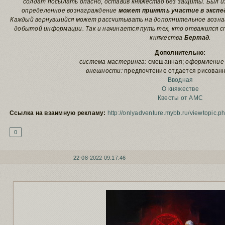
солдат посылать опасно, оставив княжество без защиты. Был 
определенное вознаграждение
может принять участие в экспе
Каждый вернувшийся может рассчитывать на дополнительное возна
добытой информации. Так и начинается путь тех, кто отважился 
княжества
Бертад
.
Дополнительно:
система мастеринга:
смешанная;
оформление 
внешности:
предпочтение отдается рисован
Вводная
О княжестве
Квесты от АМС
Ссылка на взаимную рекламу:
http://onlyadventure.mybb.ru/viewtopic.
0
22-08-2022 09:17:46