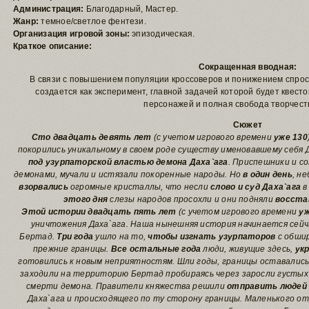
Администрация:
Благодарный, Мастер.
Жанр:
темное/светлое фентези.
Организация игровой зоны:
эпизодическая.
Краткое описание:
Сокращенная вводная:
В связи с повышением популяции кроссоверов и понижением спроса
создается как эксперимент, главной задачей которой будет квес
персонажей и полная свобода творчеств
Сюжет
Сто двадцать девять лет
(с учетом игрового времени
уже 130
покорились уникальному в своем роде существу именовавшему себя 
под узурпаторской властью демона
Даха`ага
. Приспешники и с
демонами, мучали и истязали покоренные народы. Но
в один день
, н
взорвались
огромные кристаллы, что несли
слово и суд Даха`ага
в
этого дня
слезы народов просохли и они подняли
восста
Этой истории двадцать пять лет
(с учетом игрового времени
уж
уничтожения Даха`ага. Наша нынешняя история начинается сейч
Бертад.
Три года
ушло на то,
чтобы изгнать узурпаторов
с обшир
прежние границы.
Все остальные года
люди, живущие здесь,
ук
готовились к новым неприятностям. Шли годы, границы оставалис
заходили на территорию Бертад пробираясь через заросли густых 
смерти демона. Правители княжества решили
отправить людей 
Даха`ага и происходящего по ту сторону границы. Маленького о