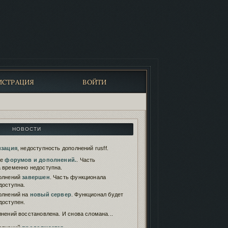
ИСТРАЦИЯ
ВОЙТИ
НОВОСТИ
изация
, недоступность дополнений rusff.
те
форумов и дополнений.
. Часть
 временно недоступна.
олнений
завершен
. Часть функционала
доступна.
олнений на
новый сервер
. Функционал будет
доступен.
нений восстановлена. И снова сломана...
олнений
продолжается
.