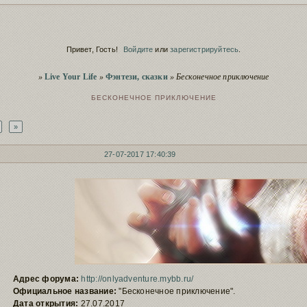
Скрытие ре
Сервис
заблокирова
Script
Полезное о 
Привет, Гость!
Войдите
или
зарегистрируйтесь
.
Сервис
Пополнение
Вы здесь
Чистка заб
»
Live Your Life
»
Фэнтези, сказки
»
Бесконечное приключение
Сервис
старый фору
БЕСКОНЕЧНОЕ ПРИКЛЮЧЕНИЕ
»
27-07-2017 17:40:39
Адрес форума:
http://onlyadventure.mybb.ru/
Официальное название:
"Бесконечное приключение".
Дата открытия:
27.07.2017