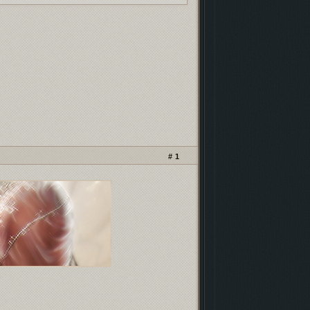
кламных баннеров
- проверь, чтоб не
ли!
нейро-скриптах и
безопасности
.
 фонда форума
иностранными картами
.
рошенных форумов
. Проверь, чтобы твой
м не пропал!
1