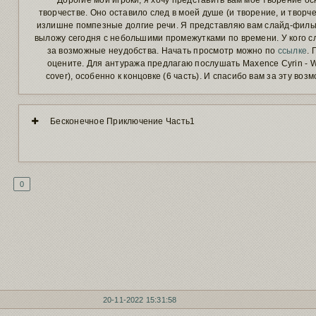
Дорогие мои игроки, я хочу представить вам мое творение 
творчестве. Оно оставило след в моей душе (и творение, и творче
излишне помпезные долгие речи. Я представляю вам слайд-фильм,
выложу сегодня с небольшими промежутками по времени. У кого с
за возможные неудобства. Начать просмотр можно по
ссылке
. 
оцените. Для антуража предлагаю послушать Maxence Cyrin - Whe
cover), особенно к концовке (6 часть). И спасибо вам за эту воз
Бесконечное Приключение Часть1
0
20-11-2022 15:31:58