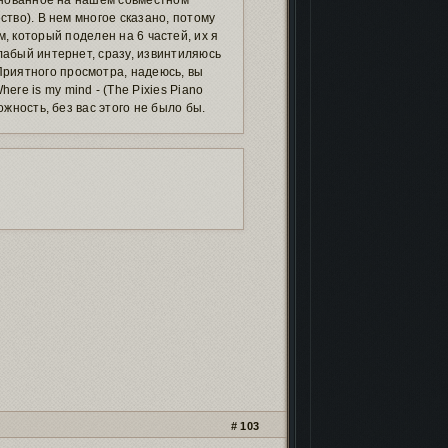
основанное на нашем совместном
ство). В нем многое сказано, потому
 который поделен на 6 частей, их я
лабый интернет, сразу, извинтиляюсь
Приятного просмотра, надеюсь, вы
re is my mind - (The Pixies Piano
можность, без вас этого не было бы.
103