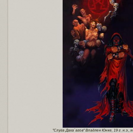
"Слуга Даха`агов" Владлен Юнке, 19 г. н.э.,