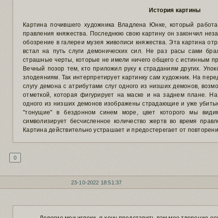
История картины
Картина почившего художника Владлена Юнке, который работа
правления княжества. Последнюю свою картину он закончил неза
обозрение в галереи музея живописи княжества. Эта картина отр
встал на путь слуги демонических сил. Не раз расы сами бра
страшные черты, которые не имели ничего общего с истинным п
Вечный позор тем, кто приложил руку к страданиям других. Упок
злодеяниям. Так интерпретирует картинку сам художник. На пер
слугу демона с атрибутами слуг одного из низших демонов, возмо
отметкой, которая фигурирует на маске и на заднем плане. Н
одного из низших демонов изображены страдающие и уже убитые
"тонущие" в бездонном синем море, цвет которого мы види
символизирует бесчисленное количество жертв во время правле
Картина действительно устрашает и предостерегает от повторени
0
23-10-2022 18:51:37