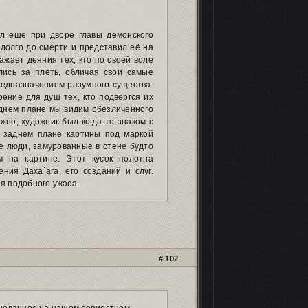
л еще при дворе главы демонского
долго до смерти и представил её на
ажает деяния тех, кто по своей воле
лись за плеть, обличая свои самые
редназначением разумного существа.
оение для душ тех, кто подвергся их
еднем плане мы видим обезличенного
жно, художник был когда-то знаком с
а заднем плане картины под маркой
 люди, замурованные в стене будто
м на картине. Этот кусок полотна
ния Даха`ага, его созданий и слуг.
я подобного ужаса.
102