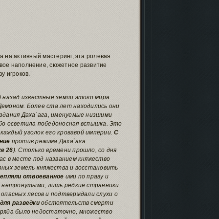
 на активный мастеринг, эта ролевая
товое наполнение, сюжетное развитие
у игроков.
) назад известные земли этого мира
Демоном. Более ста лет находились они
оздания Даха`ага, именуемые низшими
ебо осветила победоносная вспышка. Это
 каждый уголок его кровавой империи.
С
ние
против режима Даха`ага.
е 26
). Столько времени прошло, со дня
ас в месте под названием княжество
ных земель княжества и восстановить
репляли отвоеванное
ими по праву и
ь нетронутыми, лишь редкие странники
опасных лесов и подтверждали слухи о
для разведки
обстоятельств смерти
тряда было недостаточно, множество