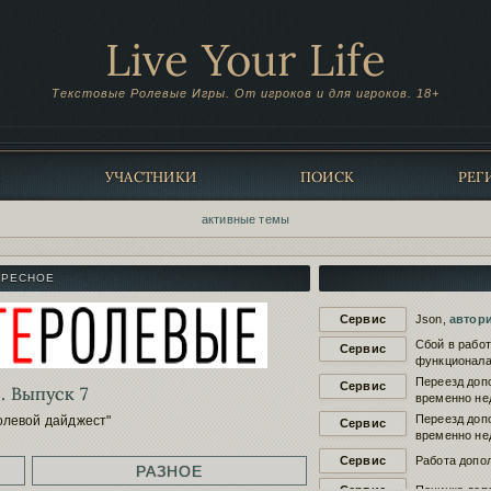
Live Your Life
Текстовые Ролевые Игры. От игроков и для игроков. 18+
Ы
УЧАСТНИКИ
ПОИСК
РЕГ
активные темы
ЕРЕСНОЕ
Сервис
Json,
автор
Сбой в рабо
Сервис
функционала
Переезд доп
Сервис
. Выпуск 7
временно не
Переезд доп
олевой дайджест"
Сервис
временно не
Сервис
Работа допол
РАЗНОЕ
Сервис
Починка доп