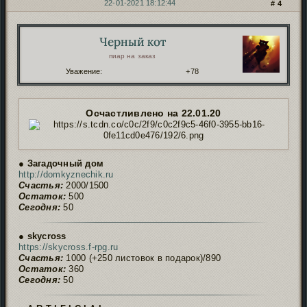
22-01-2021 18:12:44
4
Черный кот
Автор:
пиар на заказ
Уважение:
+78
Осчастливлено на 22.01.20
● Загадочный дом
http://domkyznechik.ru
Счастья:
2000/1500
Остаток:
500
Сегодня:
50
● skycross
https://skycross.f-rpg.ru
Счастья:
1000 (+250 листовок в подарок)/890
Остаток:
360
Сегодня:
50