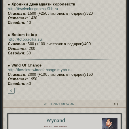
● Хроники двенадцати королевств
http://twelvekingdoms.9bb.ru
Счастья:
1500 (+250 листовок в подарок)/320
Остаток:
1430
Сегодня:
40
● Bottom to top
http://totop.rolka.su
Счастья:
500 (+100 листовок в подарок)/400
Остаток:
200
Сегодня:
50
● Wind Of Change
http://lovelesswindofchange.mybb.ru
Счастья:
2000 (+100 листовок в подарок)/150
Остаток:
1950
Сегодня:
50
0
28-01-2021 08:57:36
9
Wynand
Автор:
но это не точно