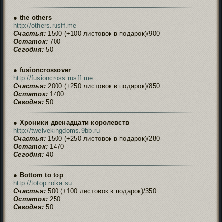
● the others
http://others.rusff.me
Счастья:
1500 (+100 листовок в подарок)/900
Остаток:
700
Сегодня:
50
● fusioncrossover
http://fusioncross.rusff.me
Счастья:
2000 (+250 листовок в подарок)/850
Остаток:
1400
Сегодня:
50
● Хроники двенадцати королевств
http://twelvekingdoms.9bb.ru
Счастья:
1500 (+250 листовок в подарок)/280
Остаток:
1470
Сегодня:
40
● Bottom to top
http://totop.rolka.su
Счастья:
500 (+100 листовок в подарок)/350
Остаток:
250
Сегодня:
50