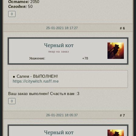
Остаток:
2050
Сегодня:
50
0
25-01-2021 18:17:27
6
Черный кот
Автор:
пиар на заказ
Уважение:
+78
● Салем - ВЫПОЛНЕН!
https://citywitch.rusff.me
Ваш заказ выполнен! Счастья вам :3
0
26-01-2021 18:05:37
7
Черный кот
Автор: