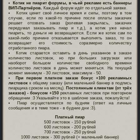
•
Котик не пиарит форумы, в чьей рекламе есть баннеры
ВИП-Партнёров.
Каждый форум идёт по отдельной заявке.
• Котик ценит своё личное время и силы, поэтому в том
случае, если по какой-то причине после оплаты заказчик
решает отозвать заказ (ролевая закрылась, заказчик
передумал заказывать пиар и т.д.), а котик уже начал
пиарить, то деньги не возвращаются. Если же котик сам по
какой-либо причине отказывается выполнять заказ, то он
возвращает его стоимость соразмерно количеству
отработанного пиара.
• Котик старается оставить в день указанное в заказе
количество листовок, но при больших загрузках или
наоборот большом количестве свободного времени
количество листовок в день может меняться. На текущий
момент минимум - 30 листовок, максимум - 50.
•
При первом платном заказе бонус +100 рекламных
листовок
к общему заказу (или маленький баннер в подпись
пиарщика сроком на месяц).
Постоянным клиентам (от трёх
заказов) - бонусом +150
рекламных листовок при повторном
обращении :3 Указывайте это в шаблоне заказа, пожалуйста!
• Пиар осуществляется по будням (ответ на личные
сообщения и в теме тоже - в будние дни :3).
Платный пиар
500 листовок - 150 рублей
600 листовок - 200 рублей
700 листовок - 250 рублей
1000 листовок - 300 рублей (+ маленький баннер)