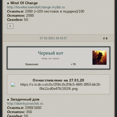
● Wind Of Change
http://lovelesswindofchange.mybb.ru
Счастья:
2000 (+100 листовок в подарок)/100
Остаток:
2000
Сегодня:
50
0
27-01-2021 18:42:27
8
Черный кот
Автор:
пиар на заказ
Уважение:
+78
Осчастливлено на 27.01.20
● Загадочный дом
http://domkyznechik.ru
Счастья:
2000/1650
Остаток:
350
Сегодня:
50