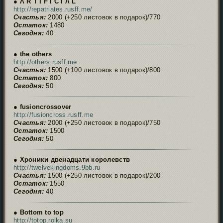
● Ʌ R T I F I C I Ʌ L
http://repatriates.rusff.me/
Счастья:
2000 (+250 листовок в подарок)/770
Остаток:
1480
Сегодня:
40
● the others
http://others.rusff.me
Счастья:
1500 (+100 листовок в подарок)/800
Остаток:
800
Сегодня:
50
● fusioncrossover
http://fusioncross.rusff.me
Счастья:
2000 (+250 листовок в подарок)/750
Остаток:
1500
Сегодня:
50
● Хроники двенадцати королевств
http://twelvekingdoms.9bb.ru
Счастья:
1500 (+250 листовок в подарок)/200
Остаток:
1550
Сегодня:
40
● Bottom to top
http://totop.rolka.su