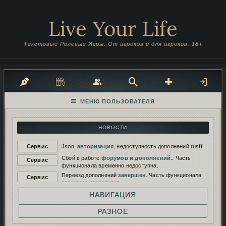
Live Your Life
Текстовые Ролевые Игры. От игроков и для игроков. 18+
НОВОСТИ
Сервис
Json,
авторизация
, недоступность дополнений rusff.
Сбой в работе
форумов и дополнений.
. Часть
Сервис
функционала временно недоступна.
Переезд дополнений
завершен
. Часть функционала
Сервис
временно недоступна.
Переезд дополнений на
новый сервер
. Функционал
НАВИГАЦИЯ
Сервис
будет временно недоступен.
Работа дополнений восстановлена. И снова
РАЗНОЕ
Сервис
сломана...