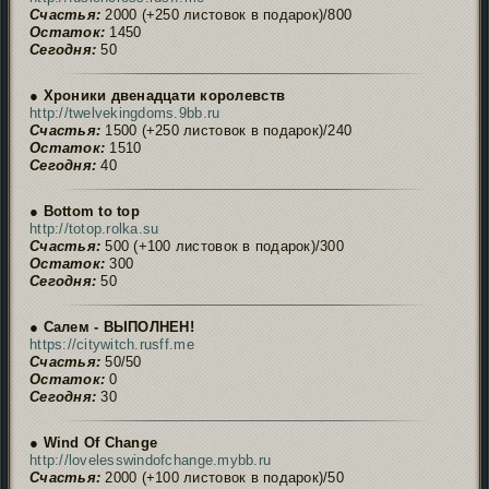
Счастья:
2000 (+250 листовок в подарок)/800
Остаток:
1450
Сегодня:
50
● Хроники двенадцати королевств
http://twelvekingdoms.9bb.ru
Счастья:
1500 (+250 листовок в подарок)/240
Остаток:
1510
Сегодня:
40
● Bottom to top
http://totop.rolka.su
Счастья:
500 (+100 листовок в подарок)/300
Остаток:
300
Сегодня:
50
● Салем - ВЫПОЛНЕН!
https://citywitch.rusff.me
Счастья:
50/50
Остаток:
0
Сегодня:
30
● Wind Of Change
http://lovelesswindofchange.mybb.ru
Счастья:
2000 (+100 листовок в подарок)/50