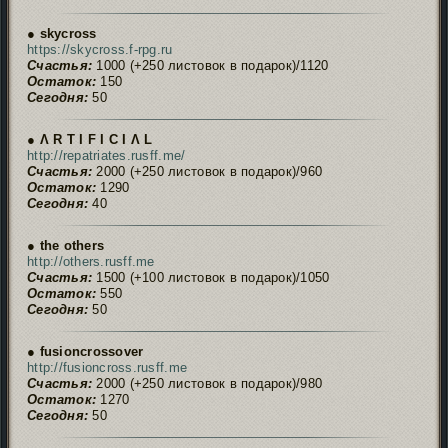
● skycross
https://skycross.f-rpg.ru
Счастья:
1000 (+250 листовок в подарок)/1120
Остаток:
150
Сегодня:
50
● Ʌ R T I F I C I Ʌ L
http://repatriates.rusff.me/
Счастья:
2000 (+250 листовок в подарок)/960
Остаток:
1290
Сегодня:
40
● the others
http://others.rusff.me
Счастья:
1500 (+100 листовок в подарок)/1050
Остаток:
550
Сегодня:
50
● fusioncrossover
http://fusioncross.rusff.me
Счастья:
2000 (+250 листовок в подарок)/980
Остаток:
1270
Сегодня:
50