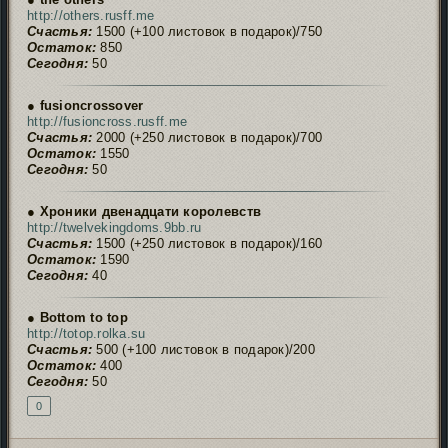
http://others.rusff.me
Счастья:
1500 (+100 листовок в подарок)/750
Остаток:
850
Сегодня:
50
● fusioncrossover
http://fusioncross.rusff.me
Счастья:
2000 (+250 листовок в подарок)/700
Остаток:
1550
Сегодня:
50
● Хроники двенадцати королевств
http://twelvekingdoms.9bb.ru
Счастья:
1500 (+250 листовок в подарок)/160
Остаток:
1590
Сегодня:
40
● Bottom to top
http://totop.rolka.su
Счастья:
500 (+100 листовок в подарок)/200
Остаток:
400
Сегодня:
50
0