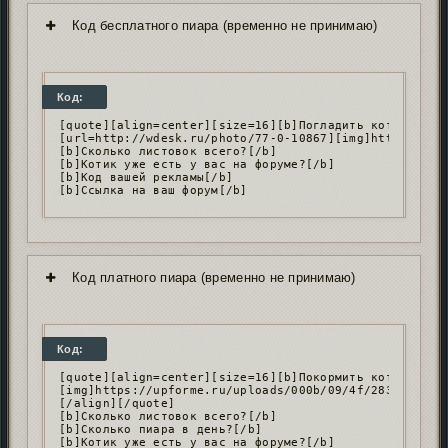
Код бесплатного пиара (временно не принимаю)
Код:
[quote][align=center][size=16][b]Погладить котика[/b][
[url=http://wdesk.ru/photo/77-0-10867][img]https://upf
[b]Сколько листовок всего?[/b]

[b]Котик уже есть у вас на форуме?[/b]

[b]Код вашей рекламы[/b]

[b]Ссылка на ваш форум[/b]
Код платного пиара (временно не принимаю)
Код:
[quote][align=center][size=16][b]Покормить котика[/b][
[img]https://upforme.ru/uploads/000b/09/4f/28336/82686
[/align][/quote]

[b]Сколько листовок всего?[/b]

[b]Сколько пиара в день?[/b]

[b]Котик уже есть у вас на форуме?[/b]
