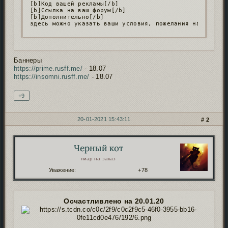
[b]Код вашей рекламы[/b]

[b]Ссылка на ваш форум[/b]

[b]Дополнительно[/b]

Баннеры
https://prime.rusff.me/
- 18.07
https://insomni.rusff.me/
- 18.07
+9
20-01-2021 15:43:11
2
Черный кот
Автор:
пиар на заказ
Уважение:
+78
Осчастливлено на 20.01.20