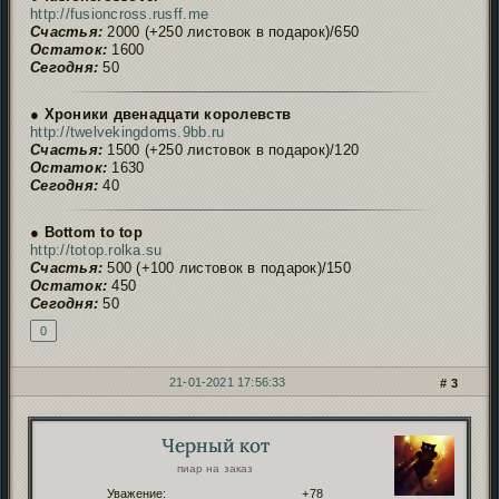
http://fusioncross.rusff.me
Счастья:
2000 (+250 листовок в подарок)/650
Остаток:
1600
Сегодня:
50
● Хроники двенадцати королевств
http://twelvekingdoms.9bb.ru
Счастья:
1500 (+250 листовок в подарок)/120
Остаток:
1630
Сегодня:
40
● Bottom to top
http://totop.rolka.su
Счастья:
500 (+100 листовок в подарок)/150
Остаток:
450
Сегодня:
50
0
21-01-2021 17:56:33
3
Черный кот
Автор:
пиар на заказ
Уважение:
+78