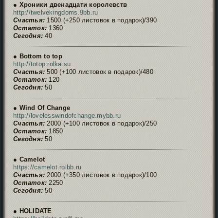
● Хроники двенадцати королевств
http://twelvekingdoms.9bb.ru
Счастья:
1500 (+250 листовок в подарок)/390
Остаток:
1360
Сегодня:
40
● Bottom to top
http://totop.rolka.su
Счастья:
500 (+100 листовок в подарок)/480
Остаток:
120
Сегодня:
50
● Wind Of Change
http://lovelesswindofchange.mybb.ru
Счастья:
2000 (+100 листовок в подарок)/250
Остаток:
1850
Сегодня:
50
● Camelot
https://camelot.rolbb.ru
Счастья:
2000 (+350 листовок в подарок)/100
Остаток:
2250
Сегодня:
50
● HOLIDATE