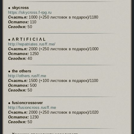
● skycross
https://skycross.f-rpg.ru
Счастья:
1000 (+250 листовок в подарок)/1180
Остаток:
110
Сегодня:
50
● Ʌ R T I F I C I Ʌ L
http://repatriates.rusff.me/
Счастья:
2000 (+250 листовок в подарок)/1000
Остаток:
1250
Сегодня:
40
● the others
http://others.rusff.me
Счастья:
1500 (+100 листовок в подарок)/1100
Остаток:
500
Сегодня:
50
● fusioncrossover
http://fusioncross.rusff.me
Счастья:
2000 (+250 листовок в подарок)/1020
Остаток:
1230
Сегодня:
50