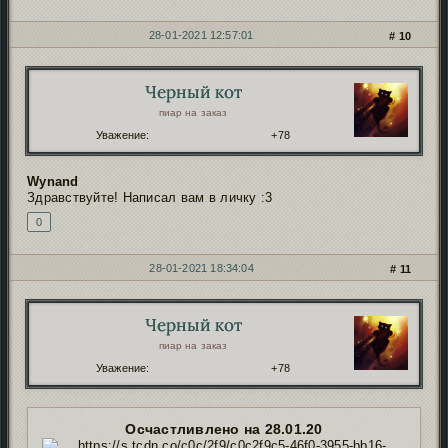
28-01-2021 12:57:01
10
Черный кот
Автор:
пиар на заказ
Уважение:
+78
Wynand
Здравствуйте! Написал вам в личку :3
0
28-01-2021 18:34:04
11
Черный кот
Автор:
пиар на заказ
Уважение:
+78
Осчастливлено на 28.01.20