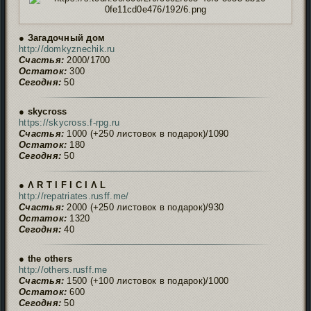
● Загадочный дом
http://domkyznechik.ru
Счастья:
2000/1700
Остаток:
300
Сегодня:
50
● skycross
https://skycross.f-rpg.ru
Счастья:
1000 (+250 листовок в подарок)/1090
Остаток:
180
Сегодня:
50
● Ʌ R T I F I C I Ʌ L
http://repatriates.rusff.me/
Счастья:
2000 (+250 листовок в подарок)/930
Остаток:
1320
Сегодня:
40
● the others
http://others.rusff.me
Счастья:
1500 (+100 листовок в подарок)/1000
Остаток:
600
Сегодня:
50