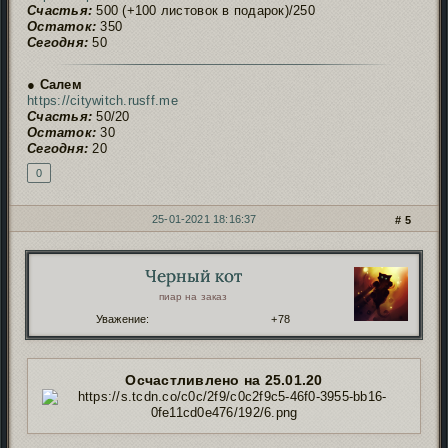
Счастья:
500 (+100 листовок в подарок)/250
Остаток:
350
Сегодня:
50
● Салем
https://citywitch.rusff.me
Счастья:
50/20
Остаток:
30
Сегодня:
20
0
25-01-2021 18:16:37
5
Черный кот
Автор:
пиар на заказ
Уважение:
+78
Осчастливлено на 25.01.20