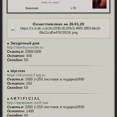
пиар на заказ
Уважение:
+78
Осчастливлено на 26.01.20
● Загадочный дом
http://domkyznechik.ru
Счастья:
2000/1600
Остаток:
400
Сегодня:
50
● skycross
https://skycross.f-rpg.ru
Счастья:
1000 (+250 листовок в подарок)/990
Остаток:
260
Сегодня:
50
● Ʌ R T I F I C I Ʌ L
http://repatriates.rusff.me/
Счастья:
2000 (+250 листовок в подарок)/850
Остаток:
1400
Сегодня:
40