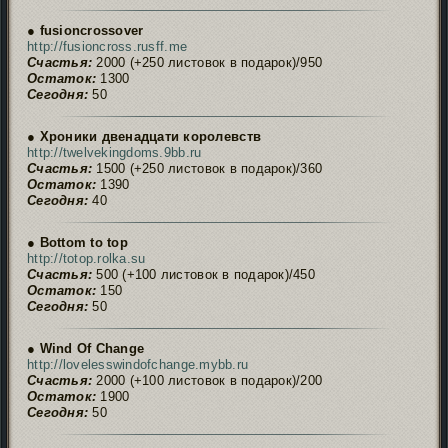
● fusioncrossover
http://fusioncross.rusff.me
Счастья:
2000 (+250 листовок в подарок)/950
Остаток:
1300
Сегодня:
50
● Хроники двенадцати королевств
http://twelvekingdoms.9bb.ru
Счастья:
1500 (+250 листовок в подарок)/360
Остаток:
1390
Сегодня:
40
● Bottom to top
http://totop.rolka.su
Счастья:
500 (+100 листовок в подарок)/450
Остаток:
150
Сегодня:
50
● Wind Of Change
http://lovelesswindofchange.mybb.ru
Счастья:
2000 (+100 листовок в подарок)/200
Остаток:
1900
Сегодня:
50