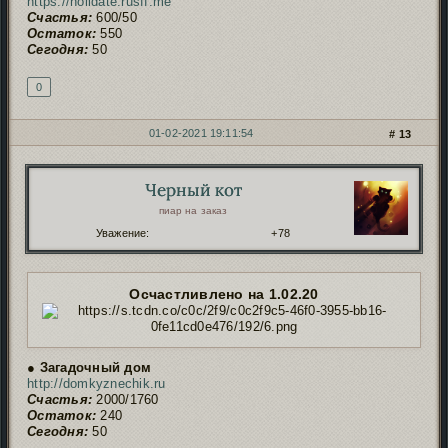
https://holidate.rusff.me
Счастья:
600/50
Остаток:
550
Сегодня:
50
0
01-02-2021 19:11:54
13
Черный кот
Автор:
пиар на заказ
Уважение:
+78
Осчастливлено на 1.02.20
● Загадочный дом
http://domkyznechik.ru
Счастья:
2000/1760
Остаток:
240
Сегодня:
50