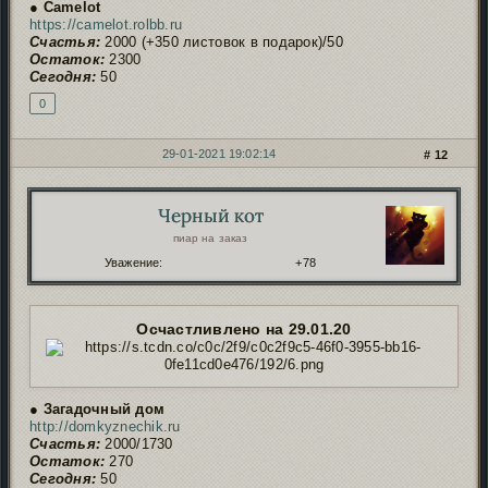
● Camelot
https://camelot.rolbb.ru
Счастья:
2000 (+350 листовок в подарок)/50
Остаток:
2300
Сегодня:
50
0
29-01-2021 19:02:14
12
Черный кот
Автор:
пиар на заказ
Уважение:
+78
Осчастливлено на 29.01.20
● Загадочный дом
http://domkyznechik.ru
Счастья:
2000/1730
Остаток:
270
Сегодня:
50