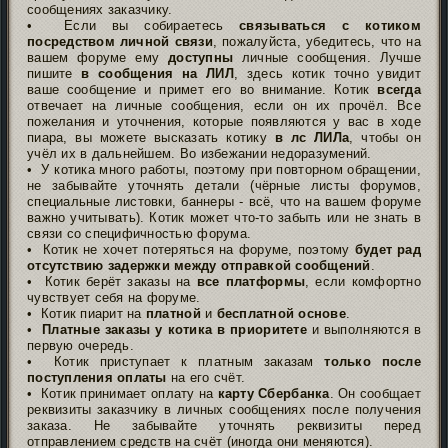
сообщениях заказчику.
• Если вы собираетесь
связываться с котиком
посредством личной связи
, пожалуйста, убедитесь, что на
вашем форуме ему
доступны
личные сообщения. Лучше
пишите
в сообщения на ЛИЛ
, здесь котик точно увидит
ваше сообщение и примет его во внимание. Котик
всегда
отвечает на личные сообщения, если он их прочёл. Все
пожелания и уточнения, которые появляются у вас в ходе
пиара, вы можете высказать котику
в лс ЛИЛа
, чтобы он
учёл их в дальнейшем. Во избежании недоразумений.
• У котика много работы, поэтому при повторном обращении,
не забывайте уточнять детали (чёрные листы форумов,
специальные листовки, баннеры - всё, что на вашем форуме
важно учитывать). Котик может что-то забыть или не знать в
связи со специфичностью форума.
• Котик не хочет потеряться на форуме, поэтому
будет рад
отсутствию задержки между отправкой сообщений
.
• Котик берёт заказы на
все платформы
, если комфортно
чувствует себя на форуме.
• Котик пиарит на
платной
и
бесплатной основе
.
•
Платные заказы у котика в приоритете
и выполняются в
первую очередь.
• Котик приступает к платным заказам
только после
поступления оплаты
на его счёт.
• Котик принимает оплату на
карту Сбербанка
. Он сообщает
реквизиты заказчику в личных сообщениях после получения
заказа. Не забывайте уточнять реквизиты перед
отправлением средств на счёт (иногда они меняются).