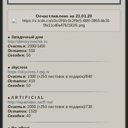
Осчастливлено на 21.01.20
● Загадочный дом
http://domkyznechik.ru
Счастья:
2000/1450
Остаток:
550
Сегодня:
50
● skycross
https://skycross.f-rpg.ru
Счастья:
1000 (+250 листовок в подарок)/840
Остаток:
410
Сегодня:
50
● Ʌ R T I F I C I Ʌ L
http://repatriates.rusff.me/
Счастья:
2000 (+250 листовок в подарок)/730
Остаток:
1520
Сегодня:
40
● the others