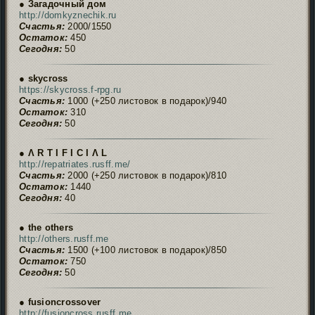
● Загадочный дом
http://domkyznechik.ru
Счастья:
2000/1550
Остаток:
450
Сегодня:
50
● skycross
https://skycross.f-rpg.ru
Счастья:
1000 (+250 листовок в подарок)/940
Остаток:
310
Сегодня:
50
● Ʌ R T I F I C I Ʌ L
http://repatriates.rusff.me/
Счастья:
2000 (+250 листовок в подарок)/810
Остаток:
1440
Сегодня:
40
● the others
http://others.rusff.me
Счастья:
1500 (+100 листовок в подарок)/850
Остаток:
750
Сегодня:
50
● fusioncrossover
http://fusioncross.rusff.me