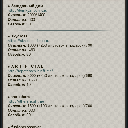
● Загадочный дом
http://domkyznechik.ru
Счастья:
2000/1400
Остаток:
600
Сегодня:
50
● skycross
https://skycross.f-rpg.ru
Счастья:
1000 (+250 листовок в подарок)/790
Остаток:
460
Сегодня:
50
● Ʌ R T I F I C I Ʌ L
http://repatriates.rusff.me/
Счастья:
2000 (+250 листовок в подарок)/690
Остаток:
1560
Сегодня:
40
● the others
http://others.rusff.me
Счастья:
1500 (+100 листовок в подарок)/700
Остаток:
900
Сегодня:
50
● fusioncrossover