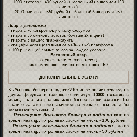
1500 листовок - 400 рублей (+ маленький баннер или 150
листовок)
2000 листовок - 550 рублей (+ большой баннер или 250
листовок)
Пиар с условиями
- пиарить ко конкретному списку форумов
- пиарить со сменой листовок (больше 2х в день)
- пиарить с вашего пиар-аккаунта
- специфическая (отличная от майбб и ко) платформа
+ 100 р. к общей сумме заказа за каждое условие.
Бесплатный пиар
осуществляется раз в месяц
максимальное количество листовок - 50
ДОПОЛНИТЕЛЬНЫЕ УСЛУГИ
В чём плюс баннера в подписи? Котик оставляет рекламу на
других форумах в количестве минимум
13000 показов в
месяц
- столько раз мелькнёт баннер вашей ролевой. Вы
платите за этот пира значительно меньше, чем если бы
заказывали листовки :3
Размещение большого баннера в подписи
•
кота во
100 рублей
время пиара других ролевых сроком на месяц -
Размещение маленького баннера в подписи
•
кота во
50 рублей
время пиара других ролевых сроком на месяц -