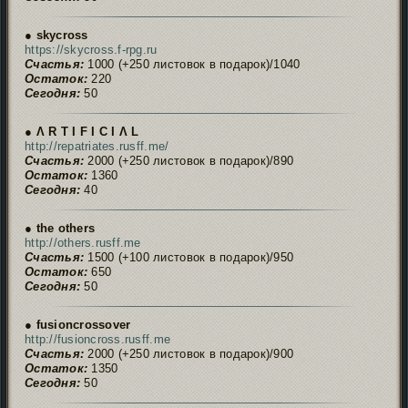
● skycross
https://skycross.f-rpg.ru
Счастья:
1000 (+250 листовок в подарок)/1040
Остаток:
220
Сегодня:
50
● Ʌ R T I F I C I Ʌ L
http://repatriates.rusff.me/
Счастья:
2000 (+250 листовок в подарок)/890
Остаток:
1360
Сегодня:
40
● the others
http://others.rusff.me
Счастья:
1500 (+100 листовок в подарок)/950
Остаток:
650
Сегодня:
50
● fusioncrossover
http://fusioncross.rusff.me
Счастья:
2000 (+250 листовок в подарок)/900
Остаток:
1350
Сегодня:
50