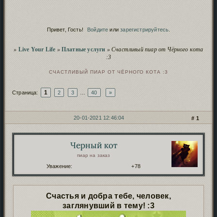
Сервис
Починка дополнений
продолжается
.
Скрытие рекламных баннеров
- проверь, чтоб не
Сервис
заблокировали!
Привет, Гость!
Войдите
или
зарегистрируйтесь
.
Script
Полезное о нейро-скриптах и
безопасности
.
Пополнение фонда форума
иностранными
Сервис
Вы здесь
»
Live Your Life
»
Платные услуги
»
Счастливый пиар от Чёрного кота
картами
.
:3
Чистка заброшенных форумов
. Проверь, чтобы
Сервис
твой старый форум не пропал!
СЧАСТЛИВЫЙ ПИАР ОТ ЧЁРНОГО КОТА :3
1
Страница:
2
3
…
40
»
20-01-2021 12:46:04
1
СООБЩЕНИЙ
1 СТРАНИЦА 20 ИЗ 794
Черный кот
Автор:
пиар на заказ
Уважение:
+78
Счастья и добра тебе, человек,
заглянувший в тему! :3